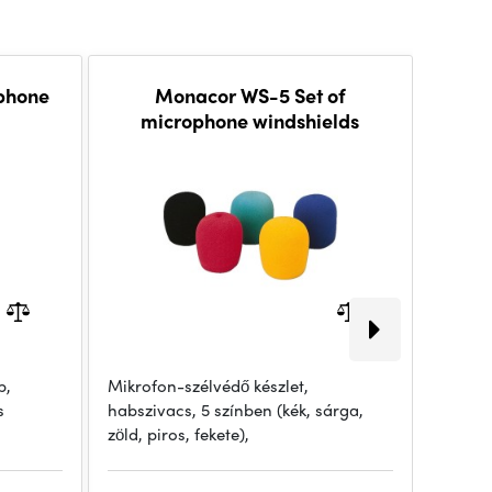
phone
Monacor WS-5 Set of
microphone windshields
b,
Mikrofon-szélvédő készlet,
Mikrof
s
habszivacs, 5 színben (kék, sárga,
mm átm
zöld, piros, fekete),
Mérete