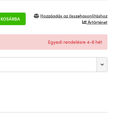
Hozzáadás az összehasonlításhoz
KOSÁRBA
Ártörténet
Egyedi rendelésre 4-6 hét