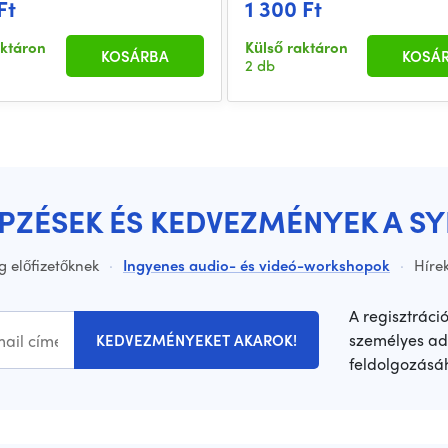
Ft
1 300 Ft
aktáron
Külső raktáron
KOSÁRBA
KOSÁ
2 db
ÉPZÉSEK ÉS KEDVEZMÉNYEK A S
g előfizetőknek
·
Ingyenes audio- és videó-workshopok
·
Hírek
A regisztráci
személyes ad
KEDVEZMÉNYEKET AKAROK!
feldolgozásá