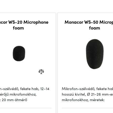
cor WS-20 Microphone
Monacor WS-50 Micro
foam
foam
-szélvédő, fekete hab, 12–14
Mikrofon-szélvédő, fekete ha
rőjű mikrofonokhoz,
hosszú kivitel, Ø 21–26 mm-e
: 20 mm átmérő
mikrofonokhoz, méretek: