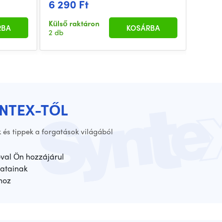
6 290 Ft
2 58
Külső raktáron
Külső 
RBA
KOSÁRBA
2 db
2 db
YNTEX-TŐL
 és tippek a forgatások világából
óval Ön hozzájárul
atainak
hoz