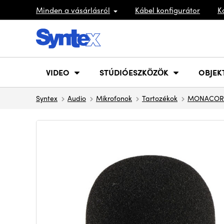
Minden a vásárlásról
Kábel konfigurátor
K
VIDEO
STÚDIÓESZKÖZÖK
OBJEK
Syntex
Audio
Mikrofonok
Tartozékok
MONACOR