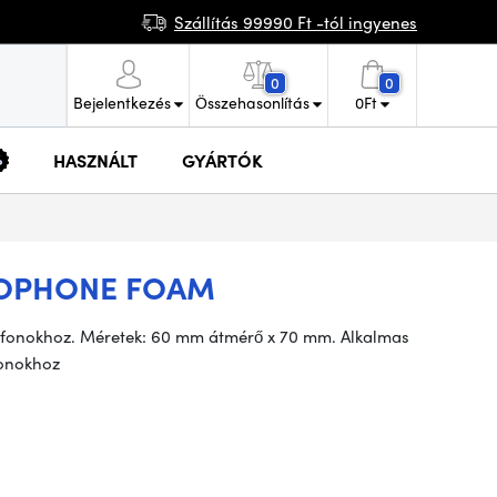
Szállítás 99990 Ft -tól ingyenes
0
0
Bejelentkezés
Összehasonlítás
0
Ft
HASZNÁLT
GYÁRTÓK
OPHONE FOAM
ofonokhoz. Méretek: 60 mm átmérő x 70 mm. Alkalmas
fonokhoz