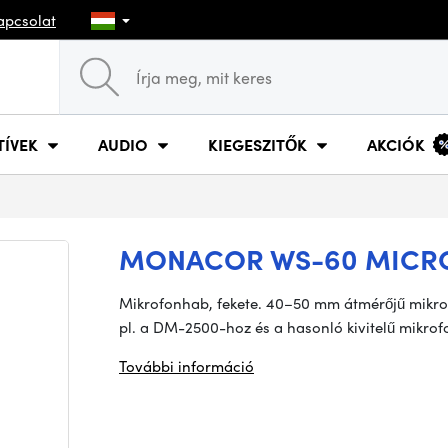
apcsolat
TÍVEK
AUDIO
KIEGESZITŐK
AKCIÓK
MONACOR WS-60 MICR
Mikrofonhab, fekete. 40–50 mm átmérőjű mikr
pl. a DM-2500-hoz és a hasonló kivitelű mikro
További információ