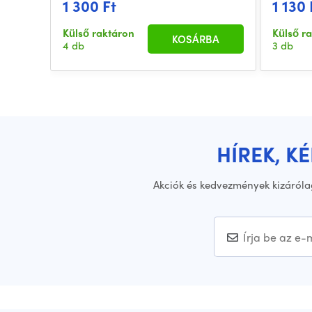
1 300 Ft
1 130 
Külső raktáron
Külső r
KOSÁRBA
4 db
3 db
HÍREK, K
Akciók és kedvezmények kizáróla