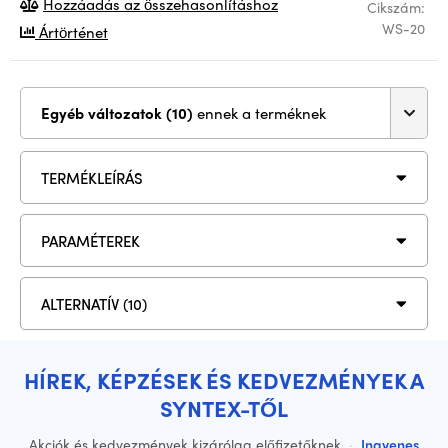
Hozzáadás az összehasonlításhoz
Cikszám:
WS-20
Ártörténet
Egyéb változatok (10)
ennek a terméknek
TERMÉKLEÍRÁS
PARAMÉTEREK
ALTERNATÍV (10)
HÍREK, KÉPZÉSEK ÉS KEDVEZMÉNYEK A
SYNTEX-TŐL
Akciók és kedvezmények kizárólag előfizetőknek
·
Ingyenes