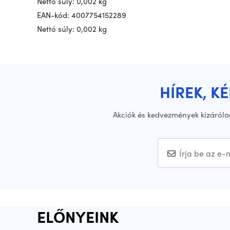
Nettó súly: 0,002 kg
EAN-kód:
4007754152289
Nettó súly: 0,002 kg
HÍREK, K
Akciók és kedvezmények kizáróla
ELŐNYEINK