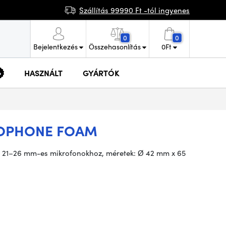
Szállítás 99990 Ft -tól ingyenes
0
0
Bejelentkezés
Összehasonlítás
0
Ft
HASZNÁLT
GYÁRTÓK
OPHONE FOAM
, Ø 21–26 mm-es mikrofonokhoz, méretek: Ø 42 mm x 65