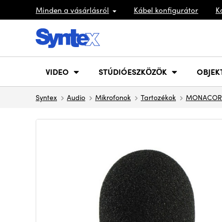
Minden a vásárlásról
Kábel konfigurátor
K
VIDEO
STÚDIÓESZKÖZÖK
OBJEK
Syntex
Audio
Mikrofonok
Tartozékok
MONACOR