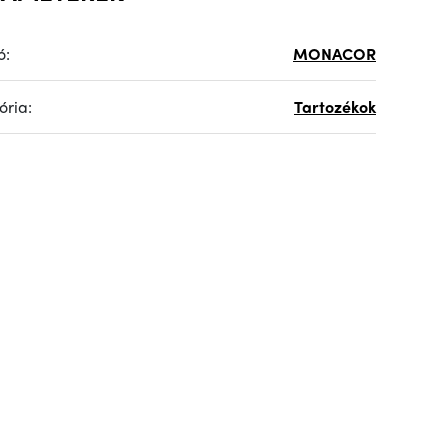
ó:
MONACOR
ória:
Tartozékok