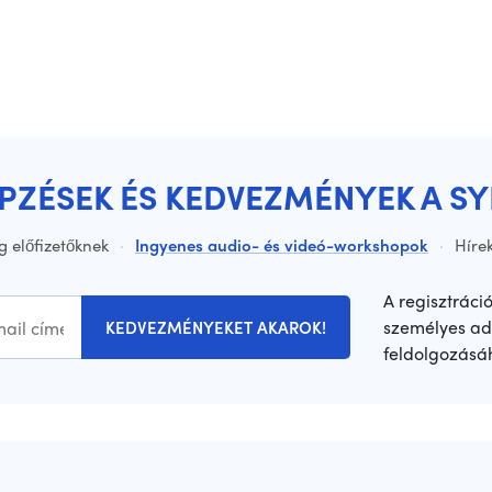
ÉPZÉSEK ÉS KEDVEZMÉNYEK A S
g előfizetőknek
·
Ingyenes audio- és videó-workshopok
·
Hírek
A regisztráci
személyes ad
KEDVEZMÉNYEKET AKAROK!
feldolgozásá