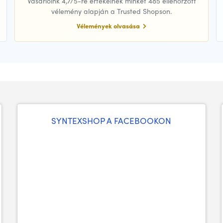
Vásárlóink 4,7/5-re értékelnek minket 485 ellenőrzött
vélemény alapján a Trusted Shopson.
Vélemények olvasása
SYNTEXSHOP A FACEBOOKON