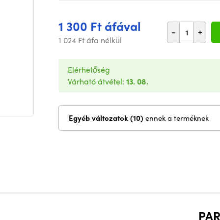
1 300 Ft áfával
-
+
1 024 Ft áfa nélkül
Elérhetőség
Várható átvétel:
13. 08.
Egyéb változatok (10)
ennek a terméknek
PA