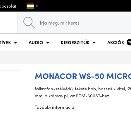
apcsolat
TÍVEK
AUDIO
KIEGESZITŐK
AKCIÓK
MONACOR WS-50 MICR
Mikrofon-szélvédő, fekete hab, hosszú kivitel
mm, alkalmas pl. az ECM-600ST-hez
További információ