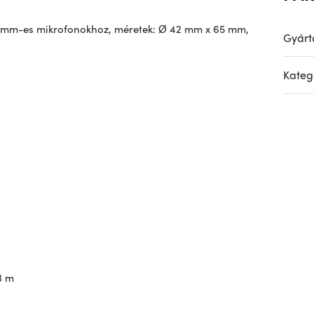
–26 mm-es mikrofonokhoz, méretek: Ø 42 mm x 65 mm,
Gyárt
Kateg
3 m