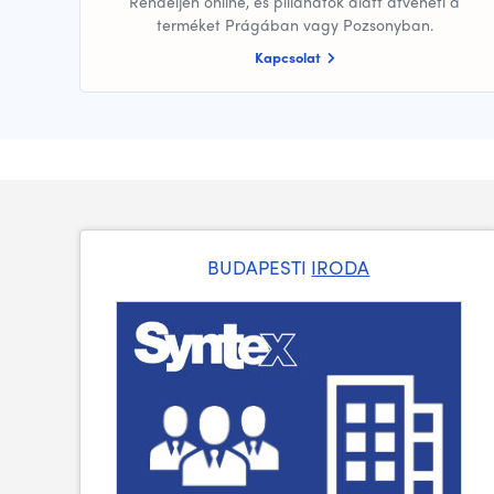
Rendeljen online, és pillanatok alatt átveheti a
terméket Prágában vagy Pozsonyban.
Kapcsolat
BUDAPESTI
IRODA