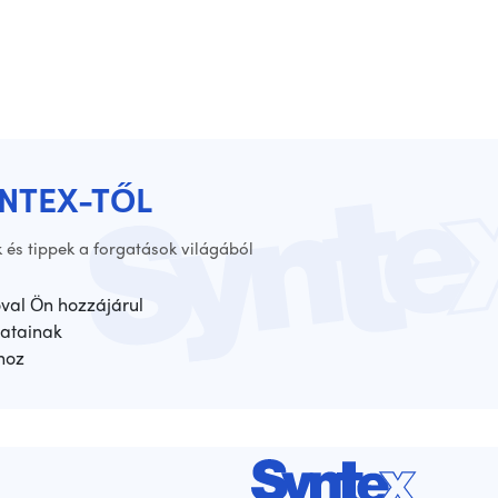
YNTEX-TŐL
 és tippek a forgatások világából
óval Ön hozzájárul
atainak
hoz