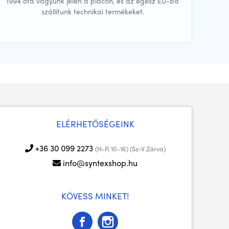
1994 óta vagyunk jelen a piacon, és az egész EU-ba
szállítunk technikai termékeket.
ELÉRHETŐSÉGEINK
+36 30 099 2273
(H-P, 10-16) (Sz-V Zárva)
info@syntexshop.hu
KÖVESS MINKET!