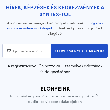
HÍREK, KÉPZÉSEK ÉS KEDVEZMÉNYEK A
SYNTEX-TŐL
Akciók és kedvezmények kizárólag előfizetőknek
·
Ingyenes
audio- és videó-workshopok
·
Hírek és tippek a forgatások
világából
KEDVEZMÉNYEKET AKAROK!
A regisztrációval Ön hozzájárul személyes adatainak
feldolgozásához
ELŐNYEINK
Több, mint egy webáruház — partnere vagyunk az Ön
audio- és videoprodukciójában