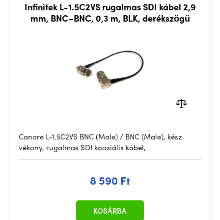
Infinitek L-1.5C2VS rugalmas SDI kábel 2,9
mm, BNC–BNC, 0,3 m, BLK, derékszögű
Canare L-1.5C2VS BNC (Male) / BNC (Male), kész
vékony, rugalmas SDI koaxiális kábel,
8 590 Ft
KOSÁRBA