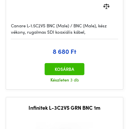
Canare L-1.5C2VS BNC (Male) / BNC (Male), kész
vékony, rugalmas SDI koaxiális kábel,
8 680 Ft
KOSÁRBA
Készleten
3 db
Infinitek L-3C2VS GRN BNC 1m