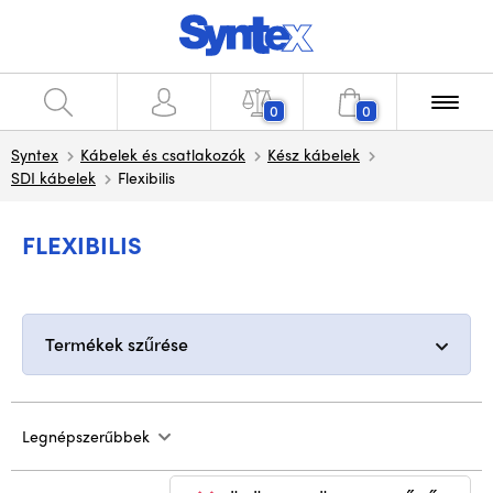
0
0
Syntex
Kábelek és csatlakozók
Kész kábelek
SDI kábelek
Flexibilis
FLEXIBILIS
Termékek szűrése
Legnépszerűbbek