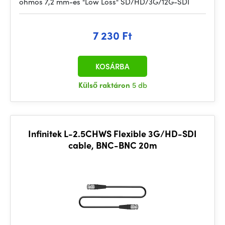
ohmos 7,2 mm-es "Low Loss" SD/HD/3G/12G-SDI
7 230 Ft
KOSÁRBA
Külső raktáron
5 db
Infinitek L-2.5CHWS Flexible 3G/HD-SDI
cable, BNC-BNC 20m