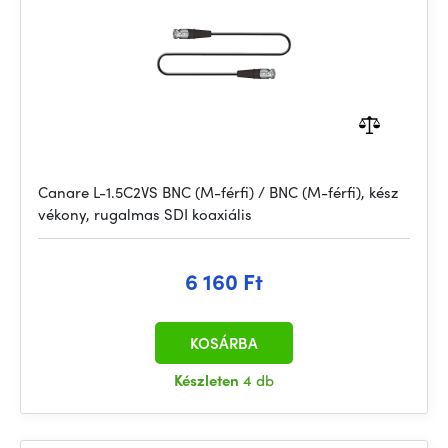
Canare L-1.5C2VS BNC (M-férfi) / BNC (M-férfi), kész
vékony, rugalmas SDI koaxiális
6 160 Ft
KOSÁRBA
Készleten
4 db