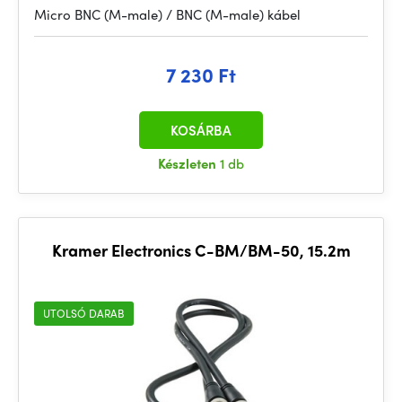
Micro BNC (M-male) / BNC (M-male) kábel
7 230 Ft
KOSÁRBA
Készleten
1 db
Kramer Electronics C-BM/BM-50, 15.2m
UTOLSÓ DARAB