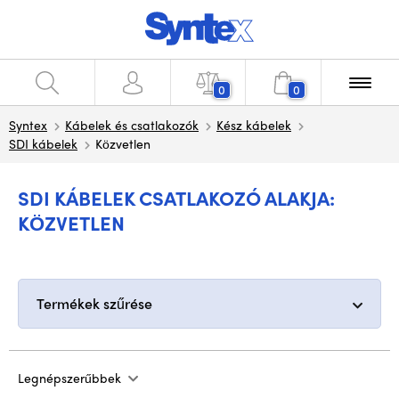
0
0
Syntex
Kábelek és csatlakozók
Kész kábelek
SDI kábelek
Közvetlen
SDI KÁBELEK CSATLAKOZÓ ALAKJA:
KÖZVETLEN
Termékek szűrése
Legnépszerűbbek