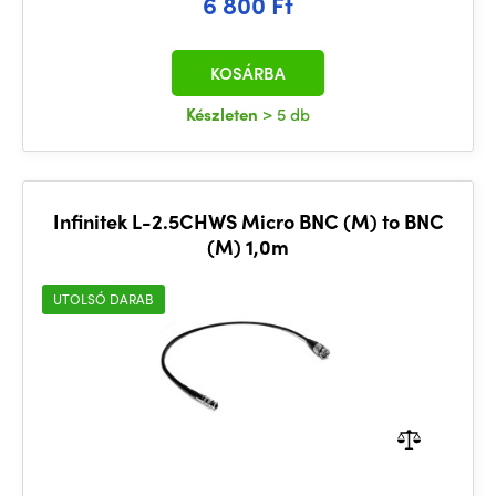
6 800 Ft
KOSÁRBA
Készleten
> 5 db
Infinitek L-2.5CHWS Micro BNC (M) to BNC
(M) 1,0m
UTOLSÓ DARAB