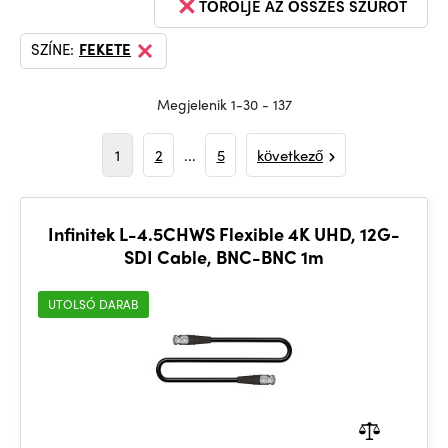
TÖRÖLJE AZ ÖSSZES SZŰRŐT
SZÍNE:
FEKETE
Megjelenik 1-30 - 137
1
2
...
5
következő
Infinitek L-4.5CHWS Flexible 4K UHD, 12G-
SDI Cable, BNC-BNC 1m
UTOLSÓ DARAB