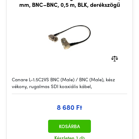
mm, BNC–BNC, 0,5 m, BLK, derékszögű
Canare L-1.5C2VS BNC (Male) / BNC (Male), kész
vékony, rugalmas SDI koaxiális kábel,
8 680 Ft
KOSÁRBA
Készleten
3 db