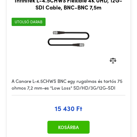
Infinitek L-4.5CHWS Flexible 4K UHD, 12G-
SDI Cable, BNC-BNC 7,5m
UTOLSÓ DARAB
A Canare L-4.5CHWS BNC egy rugalmas és tartós 75
ohmos 7,2 mm-es "Low Loss" SD/HD/3G/12G-SDI
15 430 Ft
KOSÁRBA