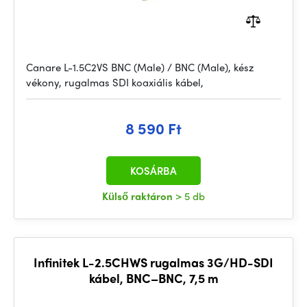
Canare L-1.5C2VS BNC (Male) / BNC (Male), kész
vékony, rugalmas SDI koaxiális kábel,
8 590 Ft
KOSÁRBA
Külső raktáron
> 5 db
Infinitek L-2.5CHWS rugalmas 3G/HD-SDI
kábel, BNC–BNC, 7,5 m