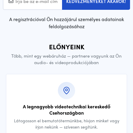
KEDVEZMÉNYEKET AKAROK!
A regisztrációval Ön hozzájárul személyes adatainak
feldolgozásához
ELŐNYEINK
Több, mint egy webáruház — partnere vagyunk az Ön
audio- és videoprodukciójában
A legnagyobb videotechnikai kereskedő
Csehországban
Látogasson el bemutatótermünkbe, hívjon minket vagy
írjon nekünk — szívesen segítünk.