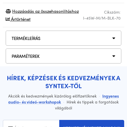
Hozzáadás az összehasonlításhoz
Cikszám:
I-45W-M/M-BLK-70
Ártörténet
TERMÉKLEÍRÁS
PARAMÉTEREK
HÍREK, KÉPZÉSEK ÉS KEDVEZMÉNYEK A
SYNTEX-TŐL
Akciók és kedvezmények kizárólag előfizetőknek
·
Ingyenes
audio- és videó-workshopok
·
Hírek és tippek a forgatások
világából