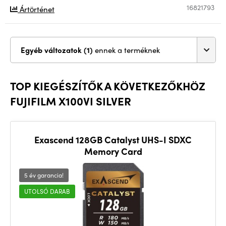
16821793
Ártörténet
Egyéb változatok (1)
ennek a terméknek
TOP KIEGÉSZÍTŐK A KÖVETKEZŐKHÖZ
FUJIFILM X100VI SILVER
Exascend 128GB Catalyst UHS-I SDXC
Memory Card
5 év garancia!
UTOLSÓ DARAB