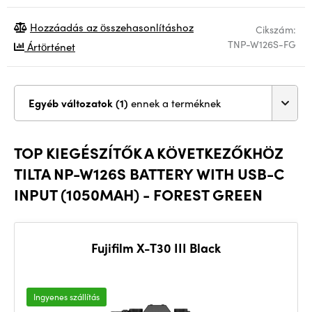
Hozzáadás az összehasonlításhoz
Cikszám:
TNP-W126S-FG
Ártörténet
Egyéb változatok (1)
ennek a terméknek
TOP KIEGÉSZÍTŐK A KÖVETKEZŐKHÖZ
TILTA NP-W126S BATTERY WITH USB-C
INPUT (1050MAH) - FOREST GREEN
Fujifilm X-T30 III Black
Ingyenes szállítás