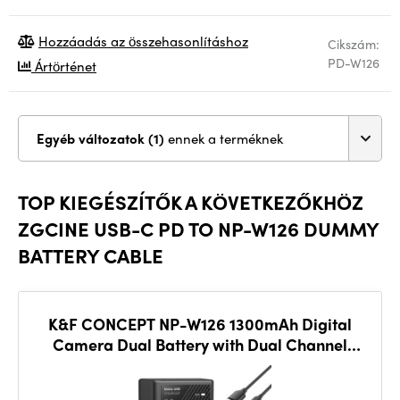
Hozzáadás az összehasonlításhoz
Cikszám:
PD-W126
Ártörténet
Egyéb változatok (1)
ennek a terméknek
TOP KIEGÉSZÍTŐK A KÖVETKEZŐKHÖZ
ZGCINE USB-C PD TO NP-W126 DUMMY
BATTERY CABLE
K&F CONCEPT NP-W126 1300mAh Digital
Camera Dual Battery with Dual Channel
Charger, for Fujifilm Camera