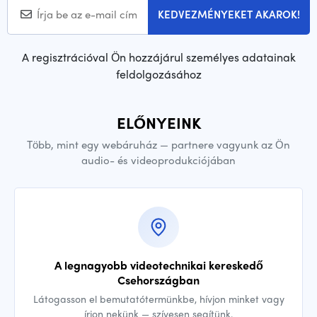
KEDVEZMÉNYEKET AKAROK!
A regisztrációval Ön hozzájárul személyes adatainak
feldolgozásához
ELŐNYEINK
Több, mint egy webáruház — partnere vagyunk az Ön
audio- és videoprodukciójában
A legnagyobb videotechnikai kereskedő
Csehországban
Látogasson el bemutatótermünkbe, hívjon minket vagy
írjon nekünk — szívesen segítünk.