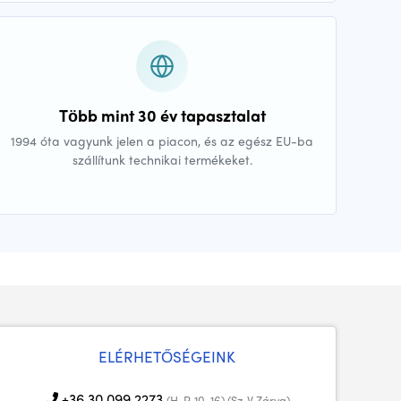
Több mint 30 év tapasztalat
1994 óta vagyunk jelen a piacon, és az egész EU-ba
szállítunk technikai termékeket.
ELÉRHETŐSÉGEINK
+36 30 099 2273
(H-P, 10-16) (Sz-V Zárva)