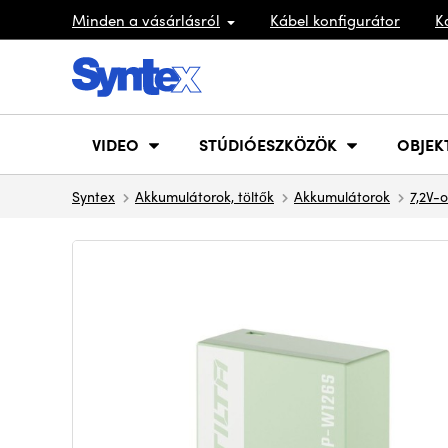
Minden a vásárlásról
Kábel konfigurátor
K
VIDEO
STÚDIÓESZKÖZÖK
OBJEK
Syntex
Akkumulátorok, töltők
Akkumulátorok
7,2V-