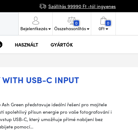
Szállítás 99990 Ft -tól ingyenes
0
0
Bejelentkezés
Összehasonlítás
0
Ft
HASZNÁLT
GYÁRTÓK
Y WITH USB-C INPUT
ě Ash Green představuje ideální řešení pro majitele
tí spolehlivý přísun energie pro vaše fotografování i
ý vstup USB-C, který umožňuje přímé nabíjení bez
nabijete pomocí…