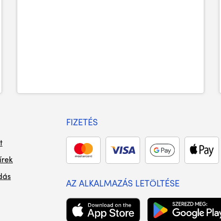
FIZETÉS
t
írek
dás
AZ ALKALMAZÁS LETÖLTÉSE