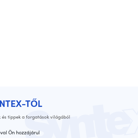
YNTEX-TŐL
 és tippek a forgatások világából
óval Ön hozzájárul