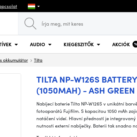
apcsolat
TÍVEK
AUDIO
KIEGESZITŐK
AKCIÓK
os akkumulátor
Tilta
TILTA NP-W126S BATTER
(1050MAH) - ASH GREEN
Nabíjecí baterie Tilta NP-W126S v unikátní barv
fotoaparátů Fujifilm. S kapacitou 1050 mAh zajis
natáčení videí. Hlavní předností je integrovan
nutnosti externí nabíječky. Baterii tak snadno 