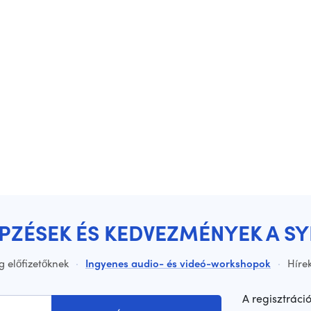
ÉPZÉSEK ÉS KEDVEZMÉNYEK A S
g előfizetőknek
·
Ingyenes audio- és videó-workshopok
·
Hírek
A regisztráci