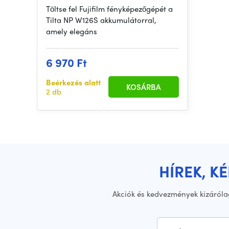
Töltse fel Fujifilm fényképezőgépét a
Tilta NP W126S akkumulátorral,
amely elegáns
6 970 Ft
Beérkezés alatt
KOSÁRBA
2 db
HÍREK, K
Akciók és kedvezmények kizáróla