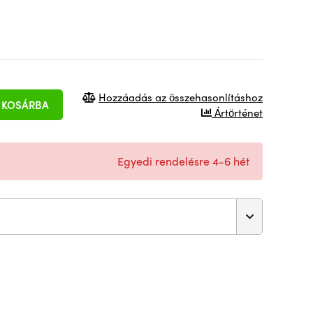
Hozzáadás az összehasonlításhoz
KOSÁRBA
Ártörténet
Egyedi rendelésre 4-6 hét