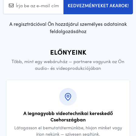
KEDVEZMÉNYEKET AKAROK!
A regisztrációval Ön hozzájárul személyes adatainak
feldolgozásához
ELŐNYEINK
Több, mint egy webáruház — partnere vagyunk az Ön
audio- és videoprodukciójában
A legnagyobb videotechnikai kereskedő
Csehországban
Látogasson el bemutatótermünkbe, hívjon minket vagy
írjon nekünk — szívesen segítünk.