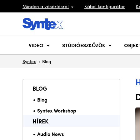
Minden a vásárlásról
Kábel konfigurátor
K
VIDEO
STÚDIÓESZKÖZÖK
OBJEK
Syntex
Blog
BLOG
D
Blog
Syntex Workshop
HÍREK
Audio News