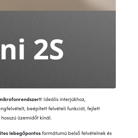
 mikrofonrendszert
! Ideális interjúkhoz,
elvételt, beépített felvételi funkciót, fejlett
 hosszú üzemidőt kínál.
bites lebegőpontos
formátumú belső felvételnek és