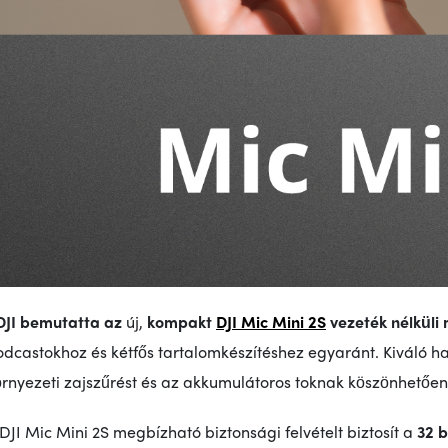
DJI bemutatta
az
új,
kompakt
DJI Mic Mini 2S
vezeték nélküli
dcastokhoz és kétfős tartalomkészítéshez egyaránt. Kiváló hangf
örnyezeti zajszűrést és az akkumulátoros toknak köszönhetően
DJI Mic Mini 2S megbízható biztonsági felvételt biztosít a
32 