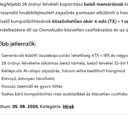
legfeljebb 28 órányi felvételi kapacitású
belső memóriának
kö
használó továbbfejlesztett zajszűrés pontosan elkülöníti a ha
tívelő kompatibilitásának
köszönhetően akár 4 adó (TX) + 1 v
ndelkezésre áll az OsmoAudio közvetlen csatlakozása és az újr
őbb jellemzők:
Generációk közötti összekapcsolási lehetőség 4TX + 1RX és négy
28 órányi felvételre alkalmas belső tárhely, belső felvétel 32-b
Kétlépcsős AI-alapú zajszűrés, három előre beállított hangmód
Könnyű, könnyen tárolható
Hosszú üzemidő és gyors töltés
Széles körű kompatibilitás más eszközökkel és közvetlen csatla
átum:
05. 08. 2026
, Kategória:
Hírek