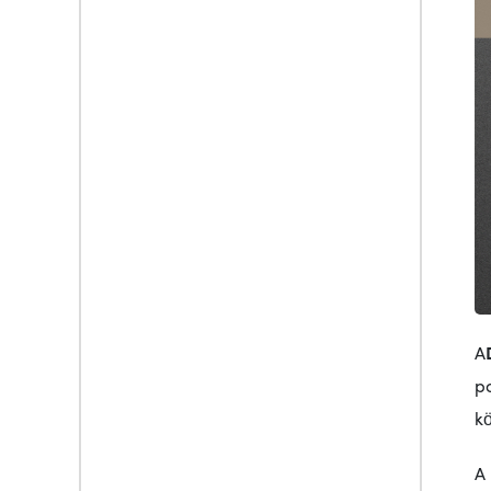
A
po
k
A 