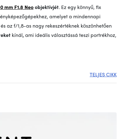
50 mm F1.8 Neo
objektívjét
. Ez egy könnyű, fix
ű fényképezőgépekhez, amelyet a mindennapi
 és az f/1,8-as nagy rekeszértéknek köszönhetően
eket
kínál
,
ami ideális választássá teszi portrékhoz,
TELJES CIKK