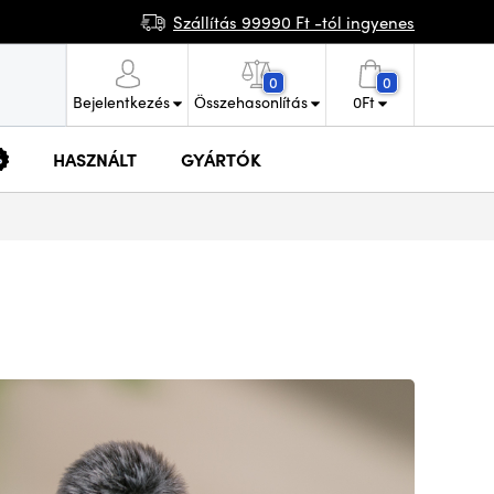
Szállítás 99990 Ft -tól ingyenes
0
0
Bejelentkezés
Összehasonlítás
0
Ft
HASZNÁLT
GYÁRTÓK