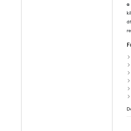
a
ki
á
re
F
D