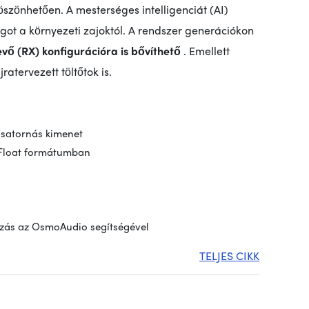
szönhetően. A mesterséges intelligenciát (AI)
ngot a környezeti zajoktól. A rendszer generációkon
evő (RX) konfigurációra is bővíthető
. Emellett
atervezett töltőtok is.
csatornás kimenet
it Float formátumban
kozás az OsmoAudio segítségével
TELJES CIKK