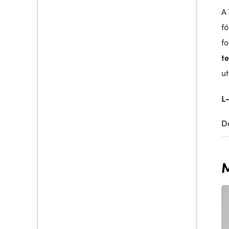
A
f
f
t
ut
L
D
M