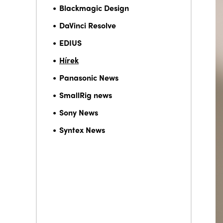
Blackmagic Design
DaVinci Resolve
EDIUS
Hírek
Panasonic News
SmallRig news
Sony News
Syntex News