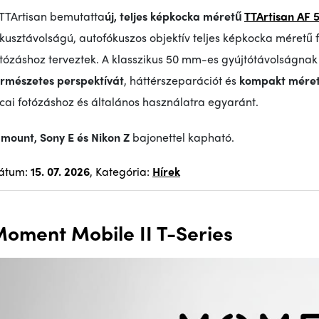
 TTArtisan bemutatta
új, teljes képkocka méretű
TTArtisan AF 
ókusztávolságú, autofókuszos objektív teljes képkocka méret
otózáshoz terveztek. A klasszikus 50 mm-es gyújtótávolságnak
ermészetes perspektívát
, háttérszeparációt és
kompakt méret
cai fotózáshoz és általános használatra egyaránt.
-mount, Sony E és Nikon Z
bajonettel kapható.
átum:
15. 07. 2026
, Kategória:
Hírek
oment Mobile II T-Series