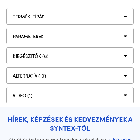
TERMÉKLEÍRÁS
PARAMÉTEREK
KIEGÉSZÍTŐK (6)
ALTERNATÍV (10)
VIDEÓ (1)
HÍREK, KÉPZÉSEK ÉS KEDVEZMÉNYEK A
SYNTEX-TŐL
Akciók és kedvezmények kizárólag előfizetőknek
·
Ingyenes