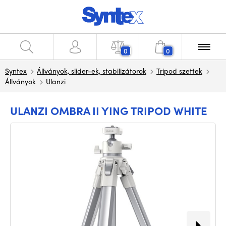
0
0
Syntex
Állványok, slider-ek, stabilizátorok
Tripod szettek
Állványok
Ulanzi
ULANZI OMBRA II YING TRIPOD WHITE