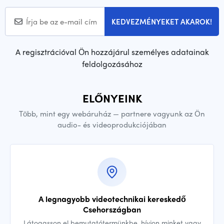
KEDVEZMÉNYEKET AKAROK!
A regisztrációval Ön hozzájárul személyes adatainak
feldolgozásához
ELŐNYEINK
Több, mint egy webáruház — partnere vagyunk az Ön
audio- és videoprodukciójában
A legnagyobb videotechnikai kereskedő
Csehországban
Látogasson el bemutatótermünkbe, hívjon minket vagy