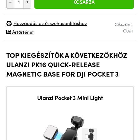
-
+
KOSÁRBA
Hozzáadás az összehasonlításhoz
Cikszám:
C091
Ártörténet
TOP KIEGÉSZÍTŐK A KÖVETKEZŐKHÖZ
ULANZI PK16 QUICK-RELEASE
MAGNETIC BASE FOR DJI POCKET 3
Ulanzi Pocket 3 Mini Light