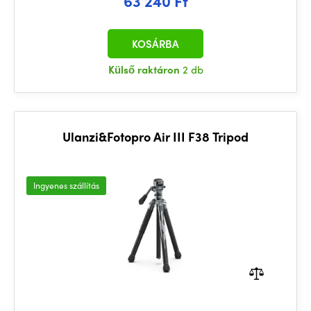
63 240 Ft
KOSÁRBA
Külső raktáron
2 db
Ulanzi&Fotopro Air III F38 Tripod
Ingyenes szállítás