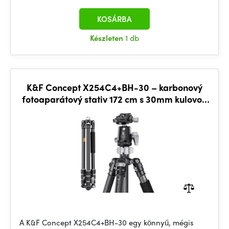
KOSÁRBA
Készleten
1 db
K&F Concept X254C4+BH-30 – karbonový
fotoaparátový stativ 172 cm s 30mm kulovou
hlavou
A K&F Concept X254C4+BH-30 egy könnyű, mégis