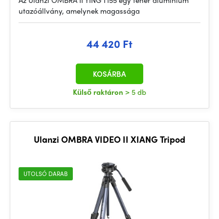
Az Ulanzi OMBRA II YING T155 egy fehér alumínium
utazóállvány, amelynek magassága
44 420 Ft
KOSÁRBA
Külső raktáron
> 5 db
Ulanzi OMBRA VIDEO II XIANG Tripod
UTOLSÓ DARAB