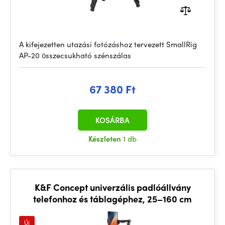
A kifejezetten utazási fotózáshoz tervezett SmallRig
AP-20 összecsukható szénszálas
67 380 Ft
KOSÁRBA
Készleten
1 db
K&F Concept univerzális padlóállvány
telefonhoz és táblagéphez, 25–160 cm
Új