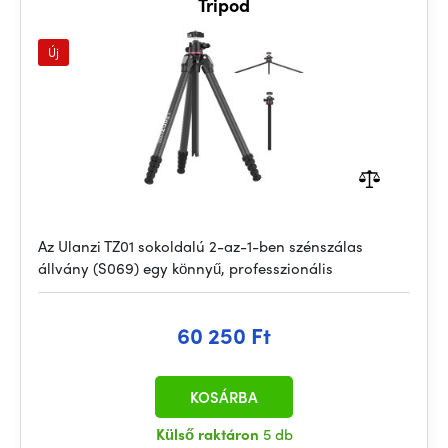
Tripod
Új
Az Ulanzi TZ01 sokoldalú 2-az-1-ben szénszálas
állvány (S069) egy könnyű, professzionális
60 250 Ft
KOSÁRBA
Külső raktáron
5 db