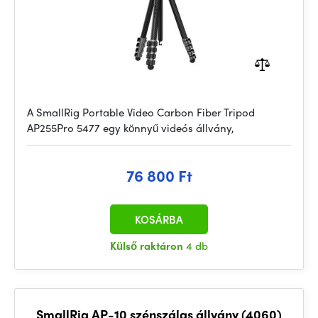
A SmallRig Portable Video Carbon Fiber Tripod
AP255Pro 5477 egy könnyű videós állvány,
76 800 Ft
KOSÁRBA
Külső raktáron
4 db
SmallRig AP-10 szénszálas állvány (4060)