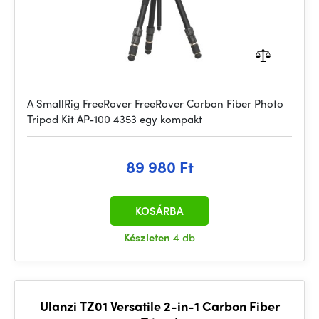
A SmallRig FreeRover FreeRover Carbon Fiber Photo
Tripod Kit AP-100 4353 egy kompakt
89 980 Ft
KOSÁRBA
Készleten
4 db
Ulanzi TZ01 Versatile 2-in-1 Carbon Fiber