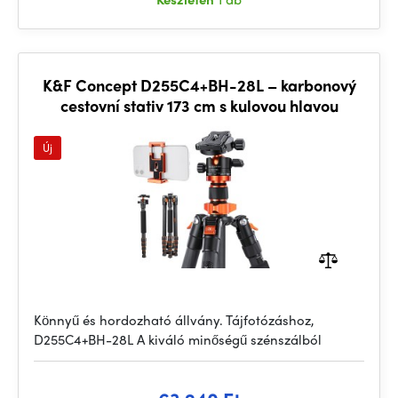
K&F Concept D255C4+BH-28L – karbonový
cestovní stativ 173 cm s kulovou hlavou
Új
Könnyű és hordozható állvány. Tájfotózáshoz,
D255C4+BH-28L A kiváló minőségű szénszálból