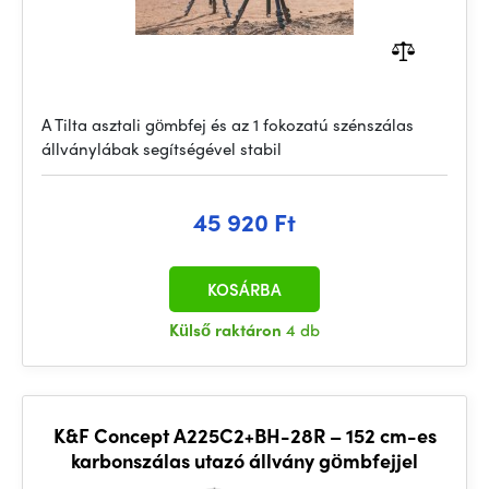
A Tilta asztali gömbfej és az 1 fokozatú szénszálas
állványlábak segítségével stabil
45 920 Ft
KOSÁRBA
Külső raktáron
4 db
K&F Concept A225C2+BH-28R – 152 cm-es
karbonszálas utazó állvány gömbfejjel