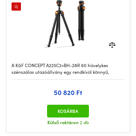
Új
A K&F CONCEPT A225C2+BH-28R 60 hüvelykes
szénszálas utazóállvány egy rendkívül könnyű,
50 820 Ft
KOSÁRBA
Külső raktáron
2 db