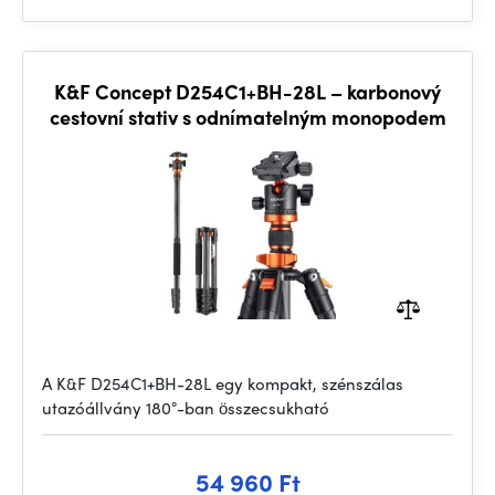
K&F Concept D254C1+BH-28L – karbonový
cestovní stativ s odnímatelným monopodem
A K&F D254C1+BH-28L egy kompakt, szénszálas
utazóállvány 180°-ban összecsukható
54 960 Ft