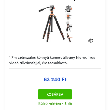
fejjel
1.7m szénszálas könnyű kameraállvány hidraulikus
videó állványfejjel, összecsukható,
63 240 Ft
KOSÁRBA
Külső raktáron
5 db