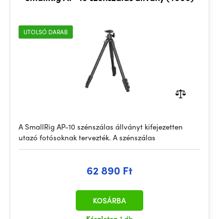
UTOLSÓ DARAB
A SmallRig AP-10 szénszálas állványt kifejezetten
utazó fotósoknak tervezték. A szénszálas
62 890 Ft
KOSÁRBA
Készleten
1 db