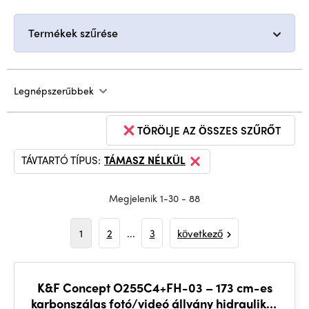
Termékek szűrése
Legnépszerűbbek
TÖRÖLJE AZ ÖSSZES SZŰRŐT
TÁVTARTÓ TÍPUS:
TÁMASZ NÉLKÜL
Megjelenik 1-30 - 88
1
2
...
3
következő
K&F Concept O255C4+FH-03 – 173 cm-es
karbonszálas fotó/videó állvány hidraulikus