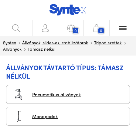
0
0
Syntex
Állványok, slider-ek, stabilizátorok
Tripod szettek
Állványok
Támasz nélkül
ÁLLVÁNYOK TÁVTARTÓ TÍPUS: TÁMASZ
NÉLKÜL
Pneumatikus állványok
Monopodok