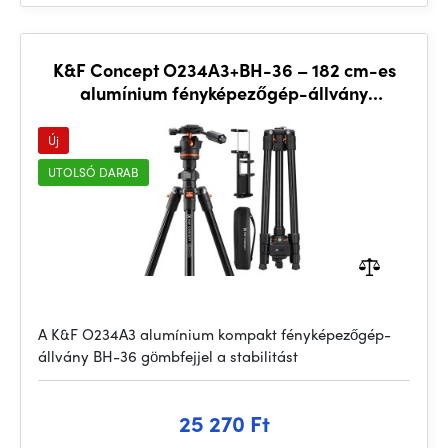
K&F Concept O234A3+BH-36 – 182 cm-es
alumínium fényképezőgép-állvány
gömbfejjel
Új
UTOLSÓ DARAB
A K&F O234A3 alumínium kompakt fényképezőgép-
állvány BH-36 gömbfejjel a stabilitást
25 270 Ft