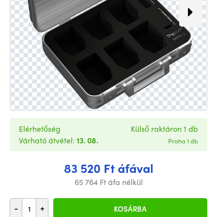
Elérhetőség
Külső raktáron 1 db
Várható átvétel:
13. 08.
Praha 1 db
83 520 Ft áfával
65 764 Ft áfa nélkül
-
+
KOSÁRBA