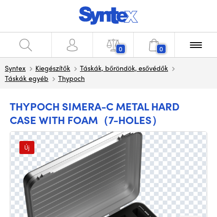
0
0
Syntex
Kiegészítők
Táskák, bőröndök, esővédők
Táskák egyéb
Thypoch
THYPOCH SIMERA-C METAL HARD
CASE WITH FOAM（7-HOLES）
Új