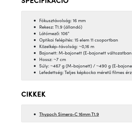
Fókusztávolság: 16 mm
Rekesz: T1.9 (állandó)
Látómező: 106°
Optikai felépítés: 15 elem 11 csoportban
Közelkép-távolság: ~0,16 m
Bajonett: M-bajonett (E-bajonett változatban
Hossz: ~7 cm
Súly: ~467 g (M-bajonett) / ~490 g (E-bajone
Lefedettség: Teljes képkocka méretű filmes érz
CIKKEK
Thypoch Simera-C 16mm T1.9