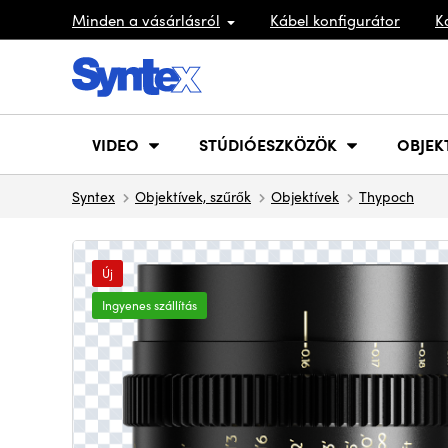
Minden a vásárlásról
Kábel konfigurátor
K
VIDEO
STÚDIÓESZKÖZÖK
OBJEK
Syntex
Objektívek, szűrők
Objektívek
Thypoch
Új
Ingyenes szállítás