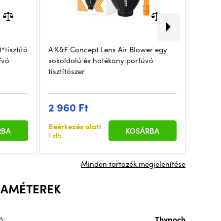
*tisztító
A K&F Concept Lens Air Blower egy
1x szál
ívó
sokoldalú és hatékony porfúvó
tisztít
tisztítószer
nedves
37 5
2 960 Ft
Egyedi
Beérkezés alatt
rendel
RBA
KOSÁRBA
1 db
hét
Minden tartozék megjelenítése
RAMÉTEREK
ó:
Thypoch