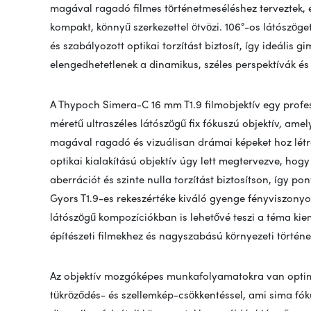
magával ragadó filmes történetmeséléshez terveztek, é
kompakt, könnyű szerkezettel ötvözi. 106°-os látószöget
és szabályozott optikai torzítást biztosít, így ideális g
elengedhetetlenek a dinamikus, széles perspektívák és 
A Thypoch Simera-C 16 mm T1.9 filmobjektív egy profess
méretű ultraszéles látószögű fix fókuszú objektív, amel
magával ragadó és vizuálisan drámai képeket hoz létre.
optikai kialakítású objektív úgy lett megtervezve, hogy
aberrációt és szinte nulla torzítást biztosítson, így p
Gyors T1.9-es rekeszértéke kiváló gyenge fényviszonyok
látószögű kompozíciókban is lehetővé teszi a téma kiem
építészeti filmekhez és nagyszabású környezeti történ
Az objektív mozgóképes munkafolyamatokra van optimal
tükröződés- és szellemkép-csökkentéssel, ami sima fóku