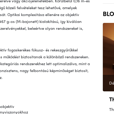
erelve vagy akciójelenetekben. Körülbelül 0,16 m-es
gű közeli felvételeket tesz lehetővé, amelyek
BLO
sát. Optikai komplexitása ellenére az objektív
467 g-os (M-bajonett) kialakítású, így kiválóan
zerelvényekkel, beleértve olyan rendszereket is,
ektív fogaskerékes fókusz- és rekeszgyűrűkkel
ens működést biztosítanak a különböző rendszereken.
ategóriás rendszerekhez lett optimalizálva, mint a
onzisztens, nagy felbontású képminőséget biztosít,
z.
Dá
T
mobjektív
Th
fényviszonyokhoz