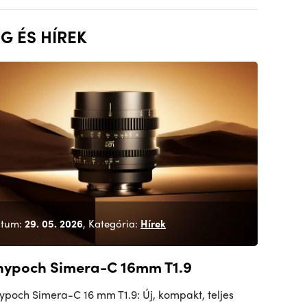
G ÉS HÍREK
tum:
29. 05. 2026
, Kategória:
Hírek
hypoch Simera-C 16mm T1.9
ypoch Simera-C 16 mm T1.9: Új, kompakt, teljes