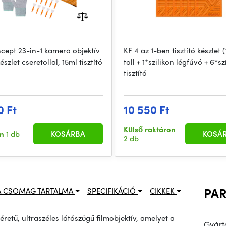
cept 23-in-1 kamera objektív
KF 4 az 1-ben tisztító készlet (1
készlet cseretollal, 15ml tisztító
toll + 1*szilikon légfúvó + 6*sz
tisztító
0 Ft
10 550 Ft
Külső raktáron
en
1 db
KOSÁRBA
KOSÁ
2 db
PA
A CSOMAG TARTALMA
SPECIFIKÁCIÓ
CIKKEK
etű, ultraszéles látószögű filmobjektív, amelyet a
Gyárt