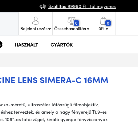
Szállítás 99990 Ft -tól ingyenes
0
0
Bejelentkezés
Összehasonlítás
0
Ft
HASZNÁLT
GYÁRTÓK
INE LENS SIMERA-C 16MM
ka-méretű, ultraszéles látószögű filmobjektív,
shez terveztek, és amely a nagy fényerejű T1.9-es
zi. 106°-os látószöget, kiváló gyenge fényviszonyok