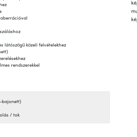
ké
shez
mu
s
 aberrációval
ké
uszáláshoz
s látószögű közeli felvételekhez
ett)
zerelésekhez
ilmes rendszerekkel
-bajonett)
olás / tok