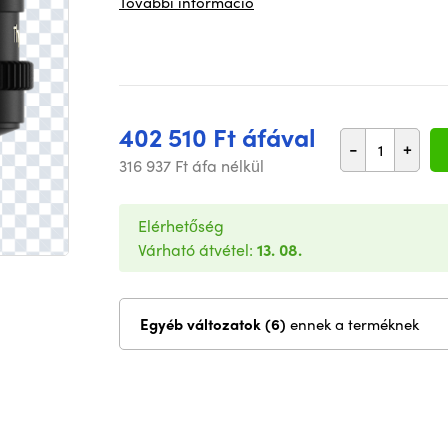
További információ
402 510 Ft áfával
-
+
316 937 Ft áfa nélkül
Elérhetőség
Várható átvétel:
13. 08.
Egyéb változatok (6)
ennek a terméknek