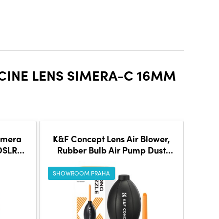
CINE LENS SIMERA-C 16MM
amera
K&F Concept Lens Air Blower,
Field
 DSLR
Rubber Bulb Air Pump Dust
Blower Cleaner, with Long
Nozzle for Cell
SHOWROOM PRAHA