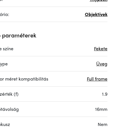
ória:
Objektívek
 paraméterek
e színe
Fekete
Type
Üveg
or méret kompatibilitás
Full frame
érték (f)
1.9
ótávolság
16mm
ókusz
Nem