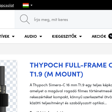
apcsolat
TÍVEK
AUDIO
KIEGESZITŐK
AKCIÓK
THYPOCH FULL-FRAME C
T1.9 (M MOUNT)
A Thypoch Simera-C 16 mm T1.9 egy teljes képkoc
amelyet a magával ragadó filmes történetmesélé
rekeszértéket kompakt, könnyű szerkezettel ötvö
közötti teljesítményt és szabályozott optikai…