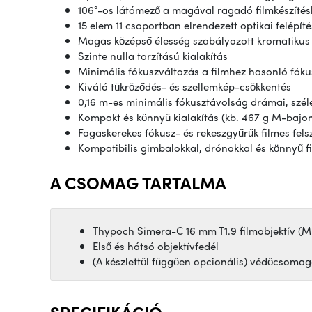
106°-os látómező a magával ragadó filmkészíté
15 elem 11 csoportban elrendezett optikai felépíté
Magas középső élesség szabályozott kromatikus
Szinte nulla torzítású kialakítás
Minimális fókuszváltozás a filmhez hasonló fók
Kiváló tükröződés- és szellemkép-csökkentés
0,16 m-es minimális fókusztávolság drámai, széle
Kompakt és könnyű kialakítás (kb. 467 g M-bajon
Fogaskerekes fókusz- és rekeszgyűrűk filmes fels
Kompatibilis gimbalokkal, drónokkal és könnyű f
A CSOMAG TARTALMA
Thypoch Simera-C 16 mm T1.9 filmobjektív (M
Első és hátsó objektívfedél
(A készlettől függően opcionális) védőcsomag
SPECIFIKÁCIÓ