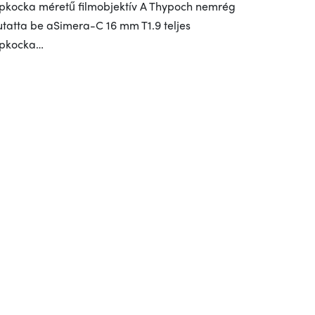
pkocka méretű filmobjektív A Thypoch nemrég
tatta be aSimera-C 16 mm T1.9 teljes
pkocka…