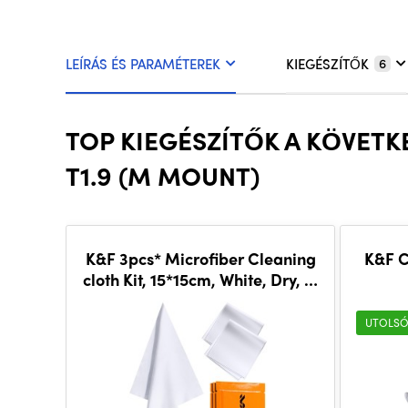
LEÍRÁS ÉS PARAMÉTEREK
KIEGÉSZÍTŐK
6
TOP KIEGÉSZÍTŐK A KÖVET
T1.9 (M MOUNT)
K&F 3pcs* Microfiber Cleaning
K&F C
cloth Kit, 15*15cm, White, Dry, in
vacuum
UTOLSÓ