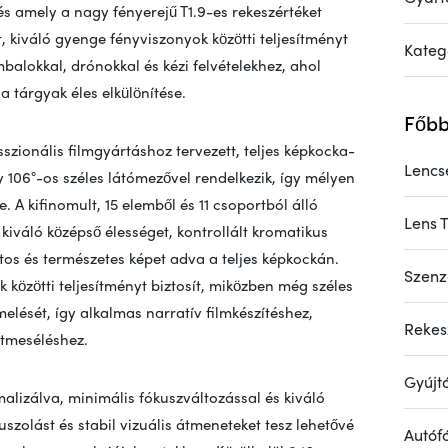
s amely a nagy fényerejű T1.9-es rekeszértéket
, kiváló gyenge fényviszonyok közötti teljesítményt
Kateg
imbalokkal, drónokkal és kézi felvételekhez, ahol
a tárgyak éles elkülönítése.
Főbb
zionális filmgyártáshoz tervezett, teljes képkocka-
Lencs
y 106°-os széles látómezővel rendelkezik, így mélyen
 A kifinomult, 15 elemből és 11 csoportból álló
Lens 
 kiváló középső élességet, kontrollált kromatikus
ontos és természetes képet adva a teljes képkockán.
Szenz
 közötti teljesítményt biztosít, miközben még széles
elését, így alkalmas narratív filmkészítéshez,
Rekesz
etmeséléshez.
Gyújt
izálva, minimális fókuszváltozással és kiváló
szolást és stabil vizuális átmeneteket tesz lehetővé
Autóf