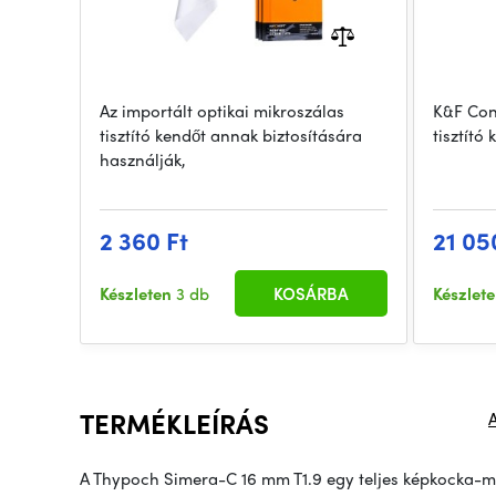
Az importált optikai mikroszálas
K&F Con
tisztító kendőt annak biztosítására
tisztító 
használják,
2 360 Ft
21 05
Készleten
3 db
KOSÁRBA
Készlet
TERMÉKLEÍRÁS
A Thypoch Simera-C 16 mm T1.9 egy teljes képkocka-mér