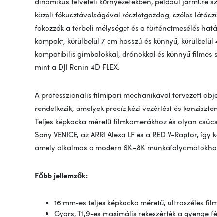
dinamikus felvételi környezetekben, például járműre sz
közeli fókusztávolságával részletgazdag, széles látószö
fokozzák a térbeli mélységet és a történetmesélés hatá
kompakt, körülbelül 7 cm hosszú és könnyű, körülbelül 
kompatibilis gimbalokkal, drónokkal és könnyű filmes s
mint a DJI Ronin 4D FLEX.
A professzionális filmipari mechanikával tervezett obj
rendelkezik, amelyek precíz kézi vezérlést és konziszt
Teljes képkocka méretű filmkamerákhoz és olyan csúcsk
Sony VENICE, az ARRI Alexa LF és a RED V-Raptor, így k
amely alkalmas a modern 6K–8K munkafolyamatokho
Főbb jellemzők:
16 mm-es teljes képkocka méretű, ultraszéles fil
Gyors, T1,9-es maximális rekeszérték a gyenge 