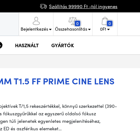
Szállítás 99990 Ft -tól ingyenes
0
0
Bejelentkezés
Összehasonlítás
0
Ft
HASZNÁLT
GYÁRTÓK
 T1.5 FF PRIME CINE LENS
ktívek T/1,5 rekeszértékkel, könnyű szerkezettel (390-
s fókuszgyűrűkkel az egyszerű oldalsó fókusz
gen túli jelenetek egyenletes megjelenítéséhez,
az ED és aszférikus elemeket…