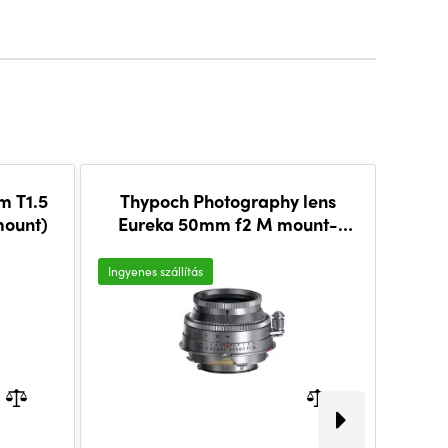
m T1.5
Thypoch Photography lens
Thyp
mount)
Eureka 50mm f2 M mount-
Simer
Aluminum Version
Ingyenes szállítás
Új
Ingyene