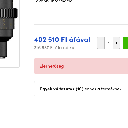
További információ
402 510 Ft áfával
-
+
316 937 Ft áfa nélkül
Elérhetőség
Egyéb változatok (10)
ennek a terméknek