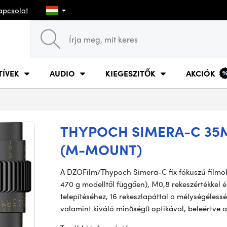
apcsolat
TÍVEK
AUDIO
KIEGESZITŐK
AKCIÓK
THYPOCH SIMERA-C 35MM
(M-MOUNT)
A DZOFilm/Thypoch Simera-C fix fókuszú filmobje
470 g modelltől függően), M0,8 rekeszértékkel é
telepítéséhez, 16 rekeszlapáttal a mélységélessé
valamint kiváló minőségű optikával, beleértve 