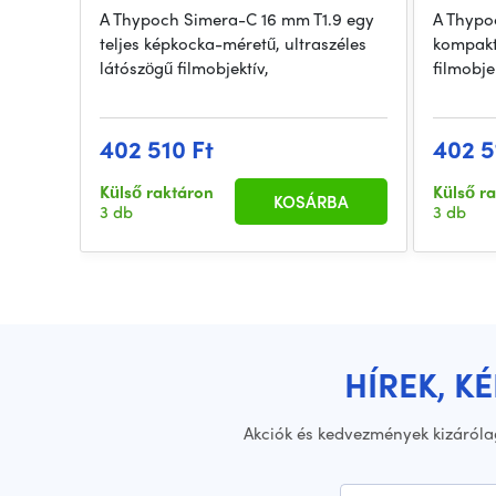
A Thypoch Simera-C 16 mm T1.9 egy
A Thypo
teljes képkocka-méretű, ultraszéles
kompakt
látószögű filmobjektív,
filmobje
402 510 Ft
402 5
Külső raktáron
Külső r
KOSÁRBA
3 db
3 db
HÍREK, K
Akciók és kedvezmények kizáróla