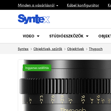
Minden a vásárlásról
Kábel konfigurátor
K
VIDEO
STÚDIÓESZKÖZÖK
OBJEK
Syntex
Objektívek, szűrők
Objektívek
Thypoch
Ingyenes szállítás