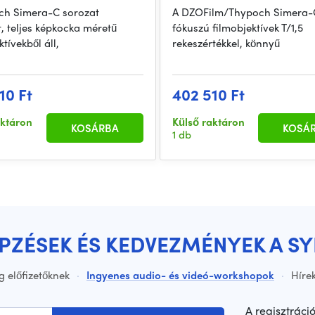
ch Simera-C sorozat
A DZOFilm/Thypoch Simera-C
, teljes képkocka méretű
fókuszú filmobjektívek T/1,5
ktívekből áll,
rekeszértékkel, könnyű
10 Ft
402 510 Ft
aktáron
Külső raktáron
KOSÁRBA
KOSÁ
1 db
ÉPZÉSEK ÉS KEDVEZMÉNYEK A S
g előfizetőknek
·
Ingyenes audio- és videó-workshopok
·
Hírek
A regisztráci