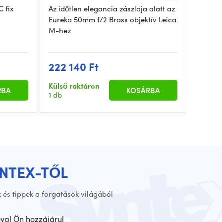
 fix
Az időtlen elegancia zászlaja alatt az
A Thyp
Eureka 50mm f/2 Brass objektív Leica
filmobj
M-hez
képko
222 140 Ft
370 
Külső raktáron
Külső 
RBA
KOSÁRBA
1 db
1 db
YNTEX-TŐL
 és tippek a forgatások világából
óval Ön hozzájárul