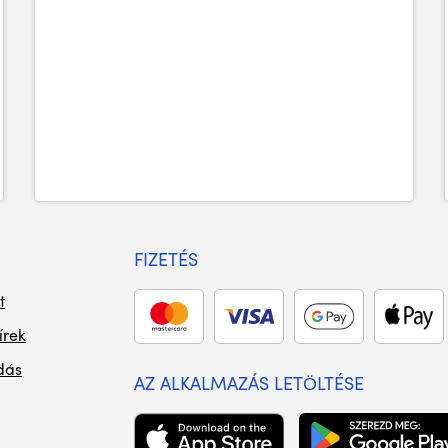
FIZETÉS
t
írek
dás
AZ ALKALMAZÁS LETÖLTÉSE