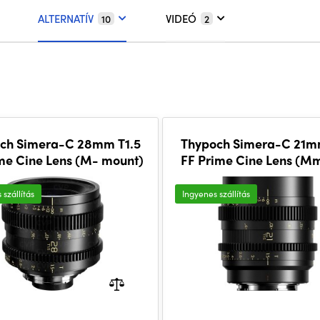
ALTERNATÍV
VIDEÓ
10
2
ch Simera-C 28mm T1.5
Thypoch Simera-C 21m
me Cine Lens (M- mount)
FF Prime Cine Lens (M
 szállítás
Ingyenes szállítás