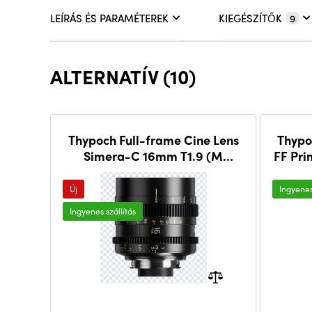
LEÍRÁS ÉS PARAMÉTEREK
KIEGÉSZÍTŐK
9
ALTERNATÍV (10)
Thypoch Full-frame Cine Lens
Thypo
Simera-C 16mm T1.9 (M
FF Pri
mount)
Új
Ingyenes
Ingyenes szállítás