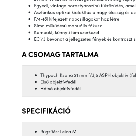
Egyedi, vintage borostyánszínű tükröződés, amelye
Aszférikus optikai kialakítás a nagy élesség és 
F/4-től kifejezett napcsillagokat hoz létre
Sima működésű manuális fókusz
Kompakt, könnyű fém szerkezet
EC’73 bevonat a jellegzetes fények és kontraszt
A CSOMAG TARTALMA
Thypoch Ksana 21 mm f/3,5 ASPH objektív (fe
Első objektívfedél
Hátsó objektívfedél
SPECIFIKÁCIÓ
Rögzítés: Leica M