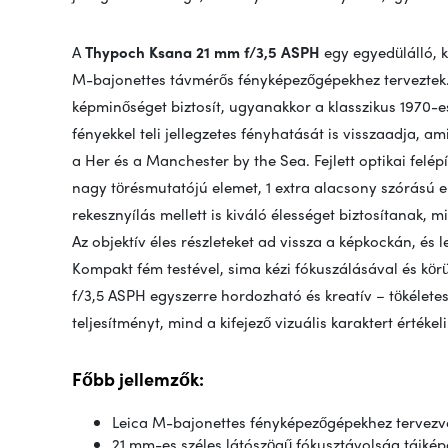
A
Thypoch Ksana 21 mm f/3,5 ASPH
egy egyedülálló, k
M-bajonettes távmérős fényképezőgépekhez terveztek.
képminőséget biztosít, ugyanakkor a klasszikus 1970-e
fényekkel teli jellegzetes fényhatását is visszaadja, am
a Her és a Manchester by the Sea. Fejlett optikai felép
nagy törésmutatójú elemet, 1 extra alacsony szórású el
rekesznyílás mellett is kiváló élességet biztosítanak, 
Az objektív éles részleteket ad vissza a képkockán, és l
Kompakt fém testével, sima kézi fókuszálásával és kör
f/3,5 ASPH egyszerre hordozható és kreatív – tökélete
teljesítményt, mind a kifejező vizuális karaktert értékeli
Főbb jellemzők:
Leica M-bajonettes fényképezőgépekhez tervezv
21 mm-es széles látószögű fókusztávolság tájkép