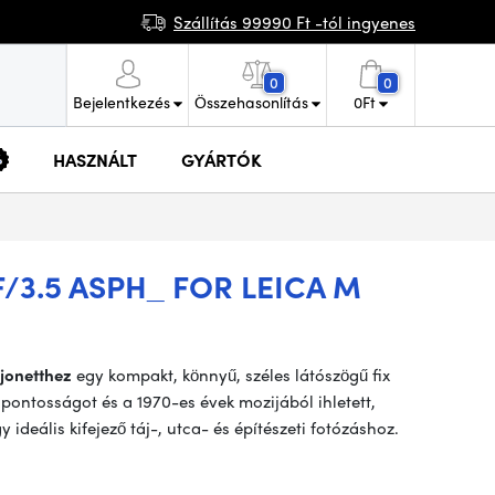
Szállítás 99990 Ft -tól ingyenes
0
0
Bejelentkezés
Összehasonlítás
0
Ft
HASZNÁLT
GYÁRTÓK
3.5 ASPH_ FOR LEICA M
jonetthez
egy kompakt, könnyű, széles látószögű fix
 pontosságot és a 1970-es évek mozijából ihletett,
 ideális kifejező táj-, utca- és építészeti fotózáshoz.