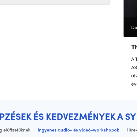
Dá
T
A 
AS
öt
év
ÉPZÉSEK ÉS KEDVEZMÉNYEK A S
g előfizetőknek
·
Ingyenes audio- és videó-workshopok
·
Hírek