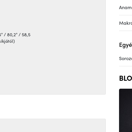
Anamo
Makr
° / 80,2° / 58,5
íkjától)
Egyé
Soroz
BLO