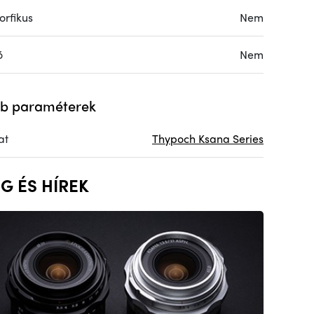
rfikus
Nem
ó
Nem
b paraméterek
at
Thypoch Ksana Series
G ÉS HÍREK