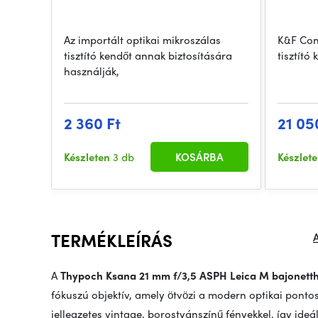
Az importált optikai mikroszálas
K&F Con
tisztító kendőt annak biztosítására
tisztító 
használják,
2 360 Ft
21 05
Készleten
3 db
KOSÁRBA
Készlet
TERMÉKLEÍRÁS
A
Thypoch Ksana 21 mm f/3,5 ASPH Leica M bajonett
fókuszú objektív, amely ötvözi a modern optikai pontos
jellegzetes vintage, borostyánszínű fényekkel, így ideáli