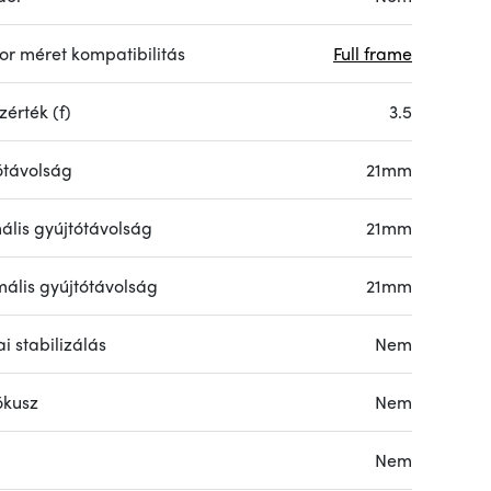
or méret kompatibilitás
Full frame
érték (f)
3.5
ótávolság
21mm
ális gyújtótávolság
21mm
ális gyújtótávolság
21mm
i stabilizálás
Nem
ókusz
Nem
Nem