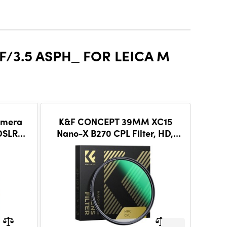
/3.5 ASPH_ FOR LEICA M
amera
K&F CONCEPT 39MM XC15
K&F 
 DSLR
Nano-X B270 CPL Filter, HD,
Rub
Waterproof, Anti Scratch,
Blo
Green Coated
SHOW