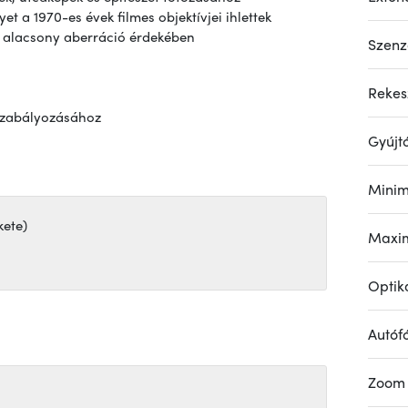
t a 1970-es évek filmes objektívjei ihlettek
az alacsony aberráció érdekében
Szenz
Rekesz
 szabályozásához
Gyújt
Minim
kete)
Maxim
Optika
Autóf
Zoom