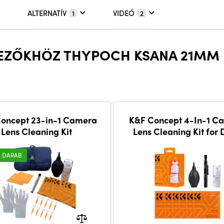
ALTERNATÍV
VIDEÓ
1
2
EZŐKHÖZ THYPOCH KSANA 21MM F
oncept 23-in-1 Camera
K&F Concept 4-In-1 C
Lens Cleaning Kit
Lens Cleaning Kit for
Camera
 DARAB