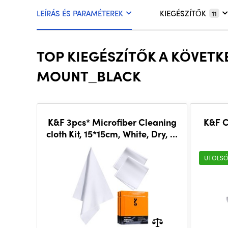
LEÍRÁS ÉS PARAMÉTEREK
KIEGÉSZÍTŐK
11
TOP KIEGÉSZÍTŐK A KÖVETK
MOUNT_BLACK
K&F 3pcs* Microfiber Cleaning
K&F C
cloth Kit, 15*15cm, White, Dry, in
vacuum
UTOLSÓ