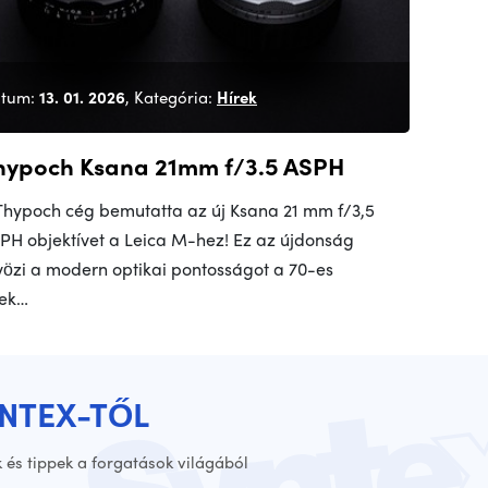
tum:
13. 01. 2026
, Kategória:
Hírek
hypoch Ksana 21mm f/3.5 ASPH
Thypoch cég bemutatta az új Ksana 21 mm f/3,5
PH objektívet a Leica M-hez! Ez az újdonság
vözi a modern optikai pontosságot a 70-es
ek…
YNTEX-TŐL
 és tippek a forgatások világából