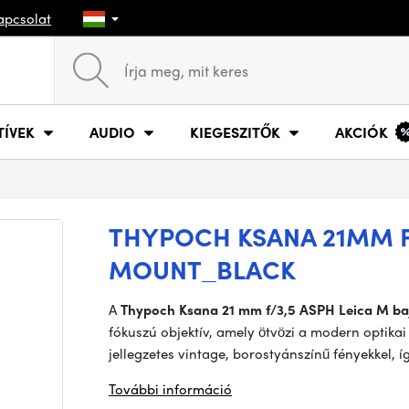
apcsolat
TÍVEK
AUDIO
KIEGESZITŐK
AKCIÓK
THYPOCH KSANA 21MM F/
MOUNT_BLACK
A
Thypoch Ksana 21 mm f/3,5 ASPH Leica M ba
fókuszú objektív, amely ötvözi a modern optikai
jellegzetes vintage, borostyánszínű fényekkel, így
További információ