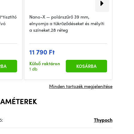
*tisztító
Nano-X — polárszűrő 39 mm,
A K&F 
ívó
elnyomja a tükröződéseket és mélyíti
sokold
a színeket.28 réteg
tisztít
11 790 Ft
2 96
Külső raktáron
Beérke
RBA
KOSÁRBA
1 db
1 db
Minden tartozék megjelenítése
RAMÉTEREK
ó:
Thypoch