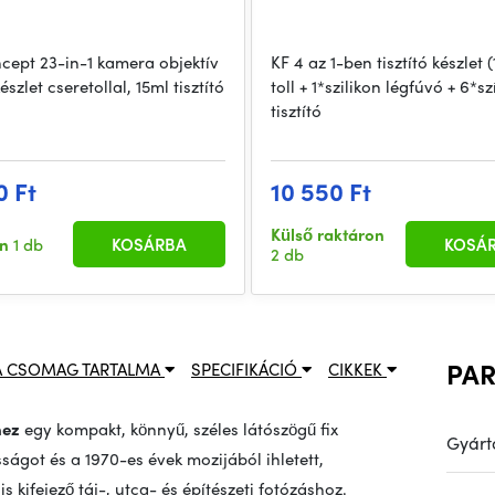
cept 23-in-1 kamera objektív
KF 4 az 1-ben tisztító készlet (1
készlet cseretollal, 15ml tisztító
toll + 1*szilikon légfúvó + 6*sz
tisztító
0 Ft
10 550 Ft
Külső raktáron
en
1 db
KOSÁRBA
KOSÁ
2 db
PA
A CSOMAG TARTALMA
SPECIFIKÁCIÓ
CIKKEK
hez
egy kompakt, könnyű, széles látószögű fix
Gyárt
ságot és a 1970-es évek mozijából ihletett,
s kifejező táj-, utca- és építészeti fotózáshoz.