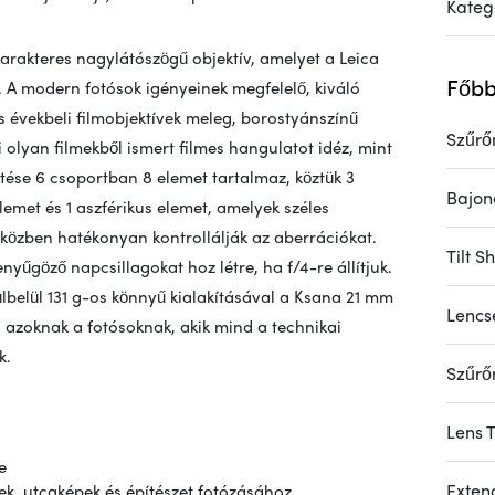
Kateg
arakteres nagylátószögű objektív, amelyet a Leica
Főbb
 A modern fotósok igényeinek megfelelő, kiváló
s évekbeli filmobjektívek meleg, borostyánszínű
Szűrő
i olyan filmekből ismert filmes hangulatot idéz, mint
ítése 6 csoportban 8 elemet tartalmaz, köztük 3
Bajon
emet és 1 aszférikus elemet, amelyek széles
miközben hatékonyan kontrollálják az aberrációkat.
Tilt Sh
enyűgöző napcsillagokat hoz létre, ha f/4-re állítjuk.
ülbelül 131 g-os könnyű kialakításával a Ksana 21 mm
Lencs
s azoknak a fotósoknak, akik mind a technikai
k.
Szűrő
Lens 
e
Exten
ek, utcaképek és építészet fotózásához