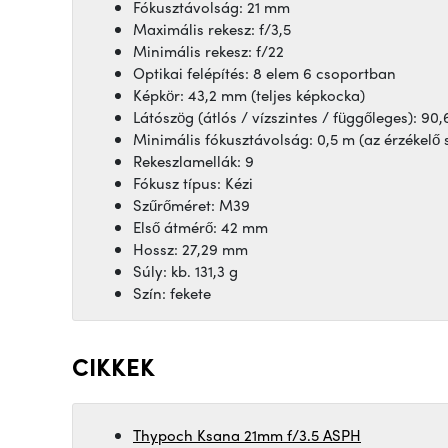
Fókusztávolság: 21 mm
Maximális rekesz: f/3,5
Minimális rekesz: f/22
Optikai felépítés: 8 elem 6 csoportban
Képkör: 43,2 mm (teljes képkocka)
Látószög (átlós / vízszintes / függőleges): 90,6
Minimális fókusztávolság: 0,5 m (az érzékelő s
Rekeszlamellák: 9
Fókusz típus: Kézi
Szűrőméret: M39
Első átmérő: 42 mm
Hossz: 27,29 mm
Súly: kb. 131,3 g
Szín: fekete
CIKKEK
Thypoch Ksana 21mm f/3.5 ASPH