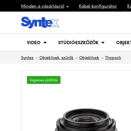
Minden a vásárlásról
Kábel konfigurátor
K
VIDEO
STÚDIÓESZKÖZÖK
OBJEK
Syntex
Objektívek, szűrők
Objektívek
Thypoch
Ingyenes szállítás