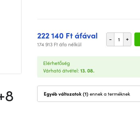
222 140 Ft áfával
-
+
174 913 Ft áfa nélkül
Elérhetőség
Várható átvétel:
13. 08.
+8
Egyéb változatok (1)
ennek a terméknek