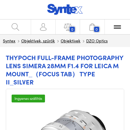
0
0
Syntex
Objektívek, szűrők
Objektívek
DZO Optics
THYPOCH FULL-FRAME PHOTOGRAPHY
LENS SIMERA 28MM F1.4 FOR LEICA M
MOUNT_（FOCUS TAB） TYPE
II_SILVER
Ingyenes szállítás