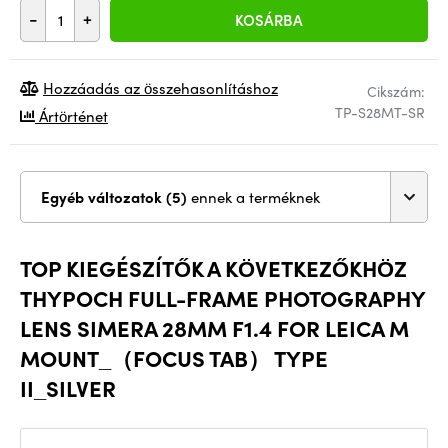
-
+
KOSÁRBA
Hozzáadás az összehasonlításhoz
Cikszám:
TP-S28MT-SR
Ártörténet
Egyéb változatok (5)
ennek a terméknek
TOP KIEGÉSZÍTŐK A KÖVETKEZŐKHÖZ
THYPOCH FULL-FRAME PHOTOGRAPHY
LENS SIMERA 28MM F1.4 FOR LEICA M
MOUNT_（FOCUS TAB） TYPE
II_SILVER