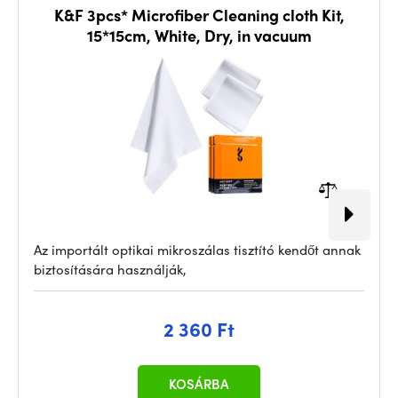
K&F 3pcs* Microfiber Cleaning cloth Kit,
15*15cm, White, Dry, in vacuum
Az importált optikai mikroszálas tisztító kendőt annak
biztosítására használják,
2 360 Ft
KOSÁRBA