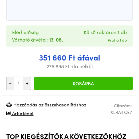
Elérhetőség
Külső raktáron 1 db
Várható átvétel:
13. 08.
Praha 1 db
351 660 Ft áfával
276 898 Ft áfa nélkül
-
+
KOSÁRBA
Hozzáadás az összehasonlításhoz
Cikszám:
XLRA4.CE7
Ártörténet
TOP KIEGÉSZÍTŐK A KÖVETKEZŐKHÖZ