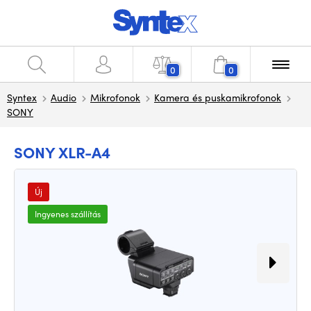
0
0
Syntex
Audio
Mikrofonok
Kamera és puskamikrofonok
SONY
SONY XLR-A4
Új
Ingyenes szállítás