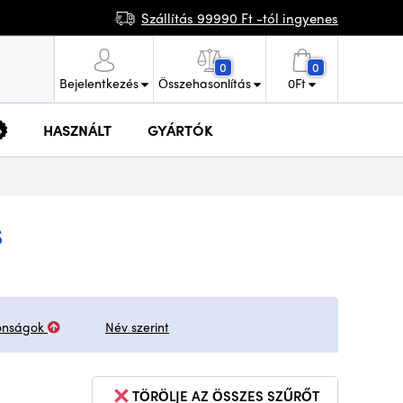
Szállítás 99990 Ft -tól ingyenes
0
0
Bejelentkezés
Összehasonlítás
0
Ft
HASZNÁLT
GYÁRTÓK
S
onságok
Név szerint
TÖRÖLJE AZ ÖSSZES SZŰRŐT