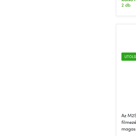
2 db
UTOLS
Az M2S 
filmez
magas