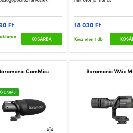
pezőgépekhez tervezték.
mikrofonja. Kettős
90 Ft
18 030 Ft
raktáron
KOSÁRBA
Készleten
1 db
KOSÁ
Saramonic CamMic+
Saramonic VMic M
Ó DARAB