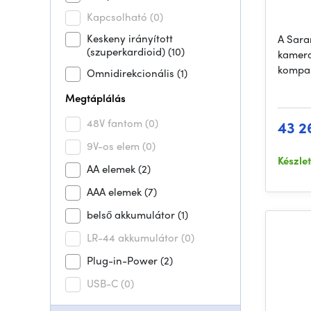
Kapcsolható
(0)
Keskeny irányított
A Sar
(szuperkardioid)
(10)
kamera
kompak
Omnidirekcionális
(1)
Megtáplálás
48V fantom
(0)
43 2
9V-os elem
(0)
Készle
AA elemek
(2)
AAA elemek
(7)
belső akkumulátor
(1)
LR-44 akkumulátor
(0)
Plug-in-Power
(2)
USB-C
(0)