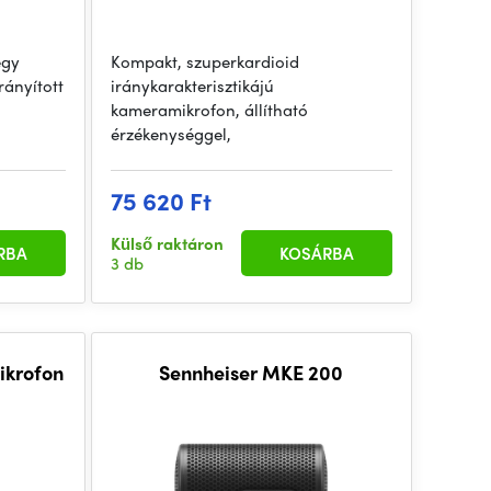
egy
Kompakt, szuperkardioid
ányított
iránykarakterisztikájú
kameramikrofon, állítható
érzékenységgel,
75 620 Ft
Külső raktáron
RBA
KOSÁRBA
3 db
krofon
Sennheiser MKE 200