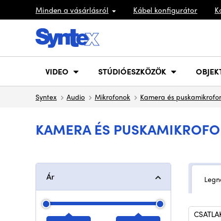
Minden a vásárlásról
Kábel konfigurátor
K
VIDEO
STÚDIÓESZKÖZÖK
OBJEK
Syntex
Audio
Mikrofonok
Kamera és puskamikrofo
KAMERA ÉS PUSKAMIKROFON
Ár
Legn
CSATLA