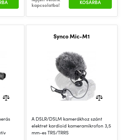
RBA
KOSÁRBA
kapcsolatba!
Synco Mic-M1
merás
A DSLR/DSLM kamerákhoz szánt
elektret kardioid kameramikrofon 3,5
tív
mm-es TRS/TRRS