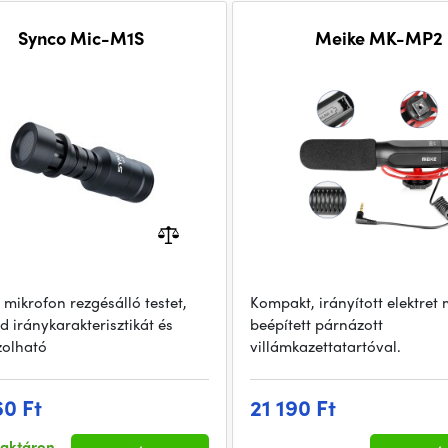
Synco Mic-M1S
Meike MK-MP2
 mikrofon rezgésálló testet,
Kompakt, irányított elektret
d iránykarakterisztikát és
beépített párnázott
olható
villámkazettatartóval.
60 Ft
21 190 Ft
raktáron