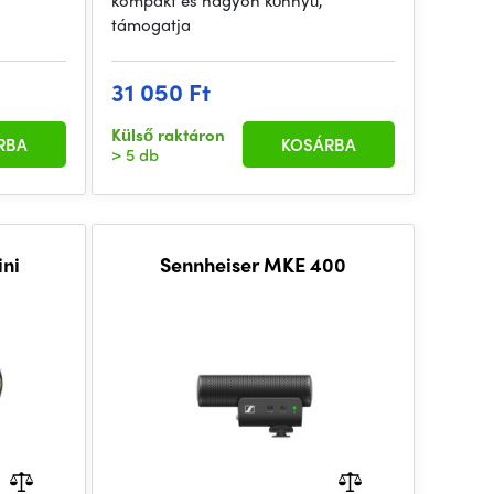
kompakt és nagyon könnyű,
támogatja
31 050 Ft
Külső raktáron
RBA
KOSÁRBA
> 5 db
ini
Sennheiser MKE 400