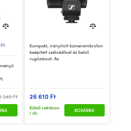
53%
Kompakt, irányított kameramikrofon
beépített szélvédővel és belső
rugózással. Az
ítményű
t,
26 610 Ft
5 240 Ft
Külső raktáron
RBA
KOSÁRBA
1 db