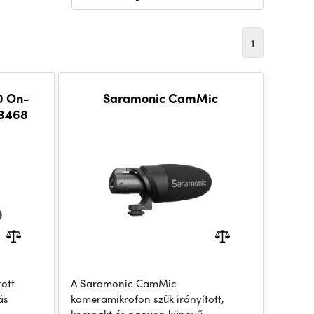
1
0 On-
Saramonic CamMic
 3468
tott
A Saramonic CamMic
ás
kameramikrofon szűk irányított,