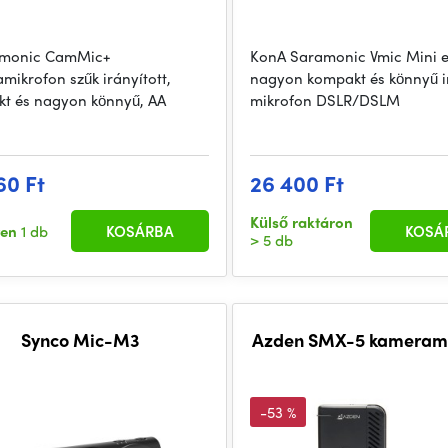
amonic CamMic+
KonA Saramonic Vmic Mini 
mikrofon szűk irányított,
nagyon kompakt és könnyű ir
t és nagyon könnyű, AA
mikrofon DSLR/DSLM
60 Ft
26 400 Ft
Külső raktáron
ten
1 db
KOSÁRBA
KOSÁ
> 5 db
Synco Mic-M3
Azden SMX-5 kamerami
-53 %