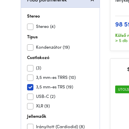
fényké
Stereo
98 5
Stereo
(4)
Külső 
Típus
> 5 db
Kondenzátor
(19)
Csatlakozó
(3)
3,5 mm-es TRRS
(10)
3,5 mm-es TRS
(19)
UTOLS
USB-C
(2)
XLR
(9)
Jellemzők
Irányított (Cardiodid)
(8)