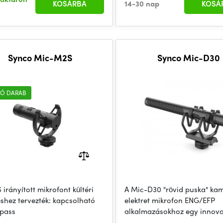
KOSÁRBA
14-30 nap
KOSÁ
Synco Mic-M2S
Synco Mic-D30
Ó DARAB
irányított mikrofont kültéri
A Mic-D30 "rövid puska" ka
éshez tervezték: kapcsolható
elektret mikrofon ENG/EFP
pass
alkalmazásokhoz egy innova