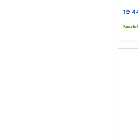
19 4
Készle