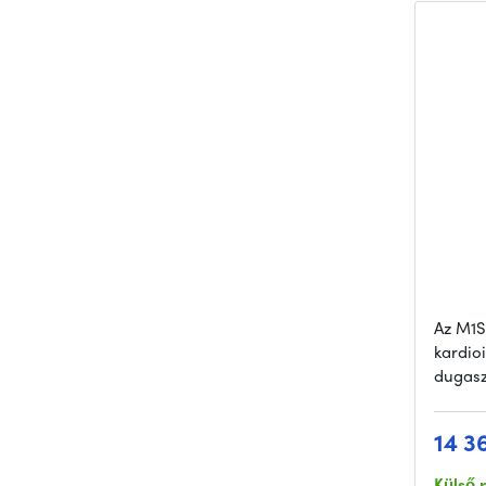
Az M1S
kardioi
dugasz
14 3
Külső 