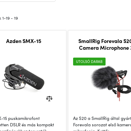
 1-19 - 19
Azden SMX-15
SmallRig Forevala S2
Camera Microphone
UTOLSÓ DARAB
-15 puskamikrofont
Az S20 a SmallRig által gyár
zetten DSLR és más kompakt
Forevala sorozat első kamer