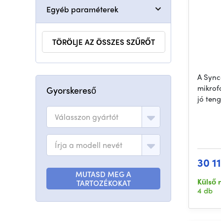
Egyéb paraméterek
TÖRÖLJE AZ ÖSSZES SZŰRŐT
A Sync
mikrof
Gyorskereső
jó ten
Válasszon gyártót
Írja a modell nevét
30 11
MUTASD MEG A
Külső 
TARTOZÉKOKAT
4 db