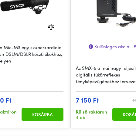
Különleges akció:
-
o Mic-M3 egy szuperkardioid
on DSLM/DSLR készülékekhez,
gelyen
Az SMX-5 a mai nagy teljes
digitális tükörreflexes
fényképezőgépekhez tervezet
0 Ft
7 150 Ft
1
raktáron
Külső raktáron
KOSÁRBA
KOSÁ
4 db