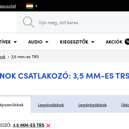
apcsolat
TÍVEK
AUDIO
KIEGESZITŐK
AKCIÓK
nok
3,5 mm-es TRS
OK CSATLAKOZÓ: 3,5 MM-ES TR
épszerűbbek
Legolcsóbbak
Legdrágábbak
Újd
KOZÓ:
3,5 MM-ES TRS