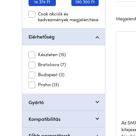
14 374 Ft
190 300 Ft
Csak akciók és
Megjelenik
kedvezmények megjelenítése
Elérhetőség
Készleten
(15)
Bratislava
(7)
Budapest
(3)
Praha
(13)
Gyártó
Kompatibilitás
Az SMX
kifeje
Főbb paraméterek