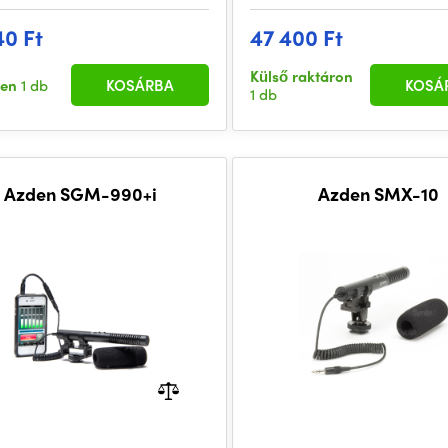
40 Ft
47 400 Ft
Külső raktáron
ten
1 db
KOSÁRBA
KOSÁ
1 db
Azden SGM-990+i
Azden SMX-10