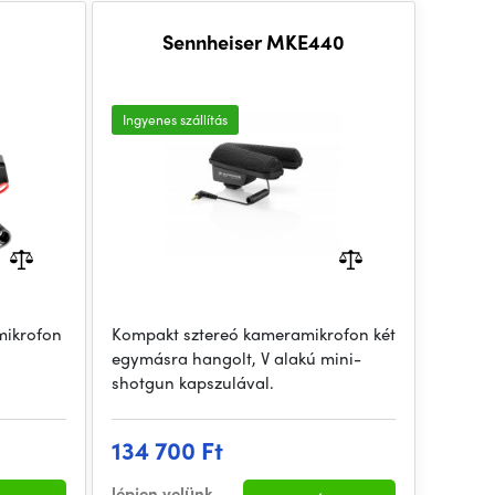
Sennheiser MKE440
Ingyenes szállítás
 mikrofon
Kompakt sztereó kameramikrofon két
egymásra hangolt, V alakú mini-
shotgun kapszulával.
134 700 Ft
lépjen velünk