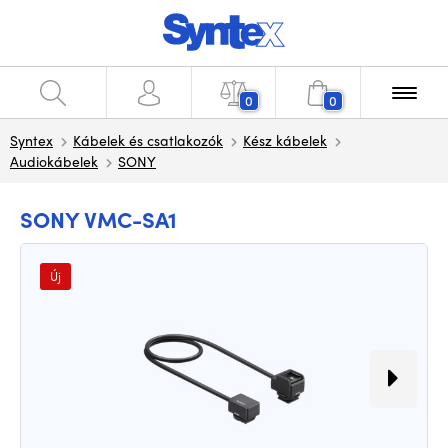
0
0
Syntex
Kábelek és csatlakozók
Kész kábelek
Audiokábelek
SONY
SONY VMC-SA1
Új