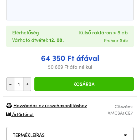
Elérhetőség
Külső raktáron > 5 db
Várható átvétel:
12. 08.
Praha > 5 db
64 350 Ft áfával
50 669 Ft áfa nélkül
-
+
KOSÁRBA
Hozzáadás az összehasonlításhoz
Cikszám:
VMCSA1.CE7
Ártörténet
TERMÉKLEÍRÁS