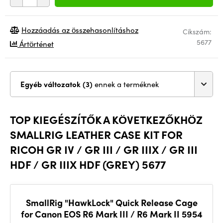
Hozzáadás az összehasonlításhoz
Cikszám:
5677
Ártörténet
Egyéb változatok (3)
ennek a terméknek
TOP KIEGÉSZÍTŐK A KÖVETKEZŐKHÖZ
SMALLRIG LEATHER CASE KIT FOR
RICOH GR IV / GR III / GR IIIX / GR III
HDF / GR IIIX HDF (GREY) 5677
SmallRig "HawkLock" Quick Release Cage
for Canon EOS R6 Mark III / R6 Mark II 5954