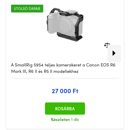
UTOLSÓ DARAB
A SmallRig 5954 teljes kamerakeret a Canon EOS R6
Mark III, R6 II és R5 II modellekhez
27 000 Ft
KOSÁRBA
Készleten
1 db