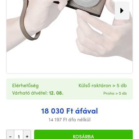
Elérhetőség
Külső raktáron > 5 db
Várható átvétel:
12. 08.
Praha > 5 db
18 030 Ft áfával
14 197 Ft áfa nélkül
-
+
KOSÁRBA