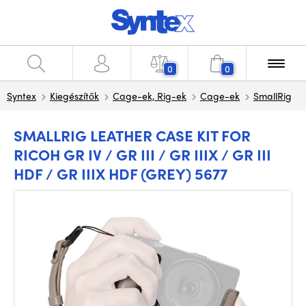
0
0
Syntex
Kiegészítők
Cage-ek, Rig-ek
Cage-ek
SmallRig
SMALLRIG LEATHER CASE KIT FOR
RICOH GR IV / GR III / GR IIIX / GR III
HDF / GR IIIX HDF (GREY) 5677