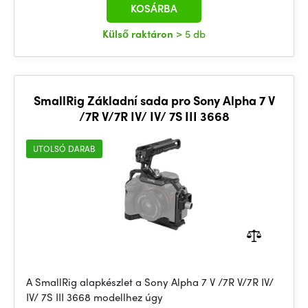
KOSÁRBA
Külső raktáron
> 5 db
SmallRig Základní sada pro Sony Alpha 7 V
/7R V/7R IV/ IV/ 7S III 3668
UTOLSÓ DARAB
A SmallRig alapkészlet a Sony Alpha 7 V /7R V/7R IV/
IV/ 7S III 3668 modellhez úgy