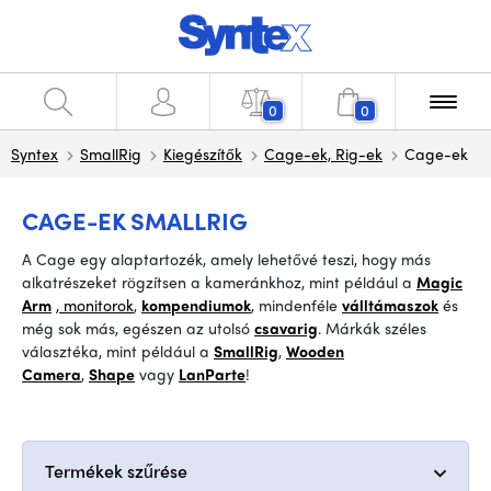
0
0
Syntex
SmallRig
Kiegészítők
Cage-ek, Rig-ek
Cage-ek
CAGE-EK SMALLRIG
A Cage egy alaptartozék, amely lehetővé teszi, hogy más
alkatrészeket rögzítsen a kameránkhoz, mint például a
Magic
Arm
, monitorok
,
kompendiumok
,
mindenféle
válltámaszok
és
még sok más, egészen az utolsó
csavarig
.
Márkák széles
választéka, mint például
a
SmallRig
,
Wooden
Camera
,
Shape
vagy
LanParte
!
Termékek szűrése