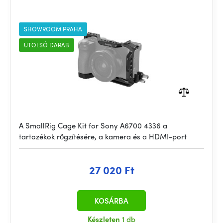
SHOWROOM PRAHA
UTOLSÓ DARAB
A SmallRig Cage Kit for Sony A6700 4336 a
tartozékok rögzítésére, a kamera és a HDMI-port
27 020 Ft
KOSÁRBA
Készleten
1 db