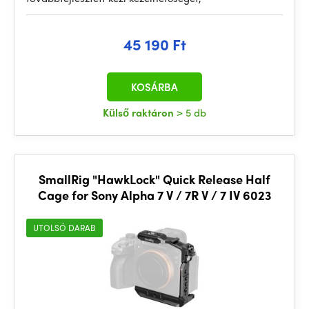
45 190 Ft
KOSÁRBA
Külső raktáron
> 5 db
SmallRig "HawkLock" Quick Release Half
Cage for Sony Alpha 7 V / 7R V / 7 IV 6023
UTOLSÓ DARAB