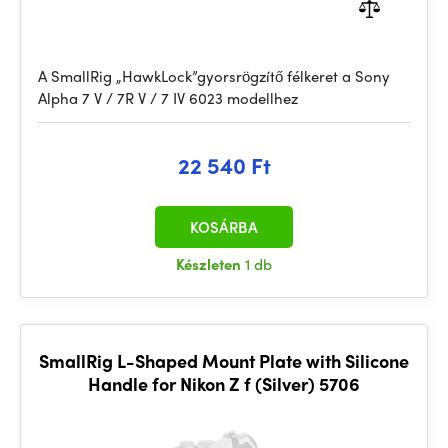
A SmallRig „HawkLock”gyorsrögzítő félkeret a Sony
Alpha 7 V / 7R V / 7 IV 6023 modellhez
22 540 Ft
KOSÁRBA
Készleten
1 db
SmallRig L-Shaped Mount Plate with Silicone
Handle for Nikon Z f (Silver) 5706