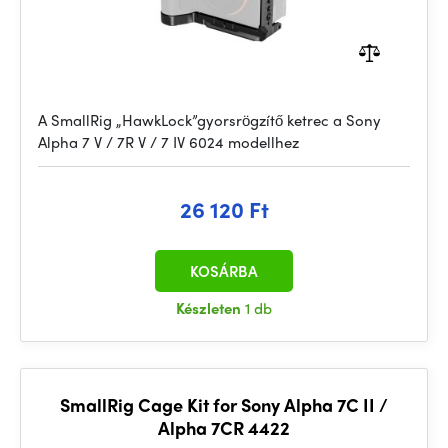
A SmallRig „HawkLock”gyorsrögzítő ketrec a Sony
Alpha 7 V / 7R V / 7 IV 6024 modellhez
26 120 Ft
KOSÁRBA
Készleten
1 db
SmallRig Cage Kit for Sony Alpha 7C II /
Alpha 7CR 4422