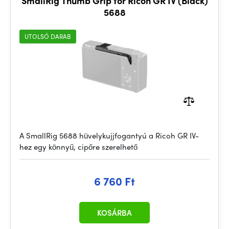
SmallRig Thumb Grip for Ricoh GR IV (Black)
5688
UTOLSÓ DARAB
A SmallRig 5688 hüvelykujjfogantyú a Ricoh GR IV-
hez egy könnyű, cipőre szerelhető
6 760 Ft
KOSÁRBA