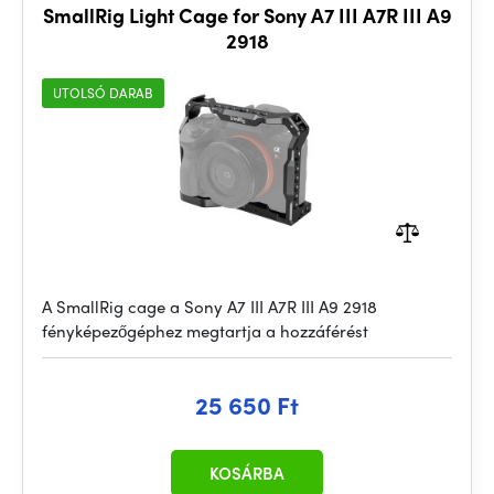
SmallRig Light Cage for Sony A7 III A7R III A9
2918
UTOLSÓ DARAB
A SmallRig cage a Sony A7 III A7R III A9 2918
fényképezőgéphez megtartja a hozzáférést
25 650 Ft
KOSÁRBA