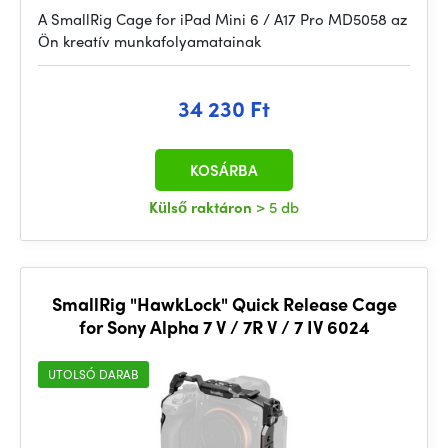
A SmallRig Cage for iPad Mini 6 / A17 Pro MD5058 az
Ön kreatív munkafolyamatainak
34 230 Ft
KOSÁRBA
Külső raktáron
> 5 db
SmallRig "HawkLock" Quick Release Cage
for Sony Alpha 7 V / 7R V / 7 IV 6024
UTOLSÓ DARAB