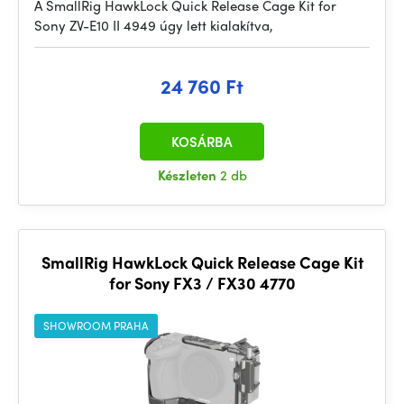
A SmallRig HawkLock Quick Release Cage Kit for
Sony ZV-E10 II 4949 úgy lett kialakítva,
24 760 Ft
KOSÁRBA
Készleten
2 db
SmallRig HawkLock Quick Release Cage Kit
for Sony FX3 / FX30 4770
SHOWROOM PRAHA