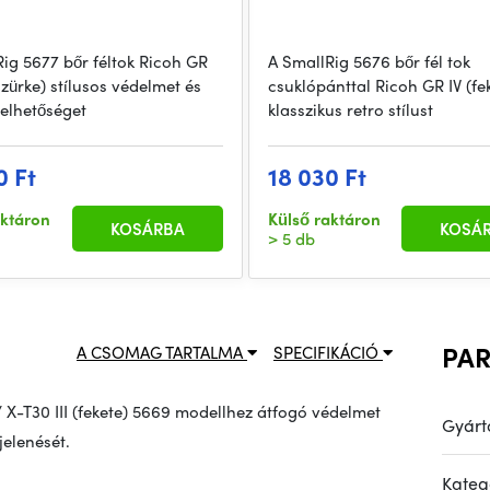
ig 5677 bőr féltok Ricoh GR
A SmallRig 5676 bőr fél tok
szürke) stílusos védelmet és
csuklópánttal Ricoh GR IV (fe
zelhetőséget
klasszikus retro stílust
0 Ft
18 030 Ft
aktáron
Külső raktáron
KOSÁRBA
KOSÁ
> 5 db
PA
A CSOMAG TARTALMA
SPECIFIKÁCIÓ
 / X-T30 III (fekete) 5669 modellhez átfogó védelmet
Gyárt
elenését.
Kateg