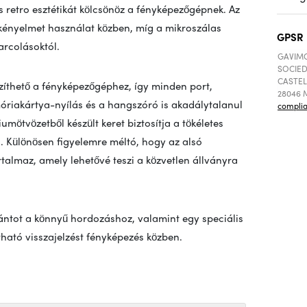
s retro esztétikát kölcsönöz a fényképezőgépnek. Az
a kényelmet használat közben, míg a mikroszálas
GPSR
arcolásoktól.
GAVIMO
SOCIED
CASTEL
zíthető a fényképezőgéphez, így minden port,
28046 M
óriakártya-nyílás és a hangszóró is akadálytalanul
compli
mötvözetből készült keret biztosítja a tökéletes
l. Különösen figyelemre méltó, hogy az alsó
talmaz, amely lehetővé teszi a közvetlen állványra
pántot a könnyű hordozáshoz, valamint egy speciális
tható visszajelzést fényképezés közben.