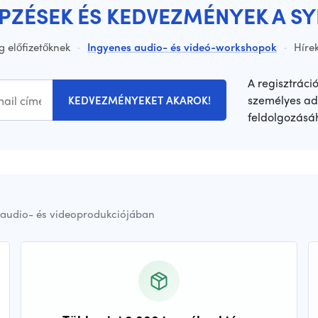
ÉPZÉSEK ÉS KEDVEZMÉNYEK A S
g előfizetőknek
·
Ingyenes audio- és videó-workshopok
·
Hírek
A regisztráci
személyes ad
KEDVEZMÉNYEKET AKAROK!
feldolgozásá
audio- és videoprodukciójában