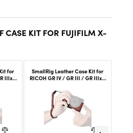
CASE KIT FOR FUJIFILM X-
it for
SmallRig Leather Case Kit for
F
 IIIx /
RICOH GR IV / GR III / GR IIIx /
 HDF
GR III HDF / GR IIIx HDF (Red)
5678
Ingyene