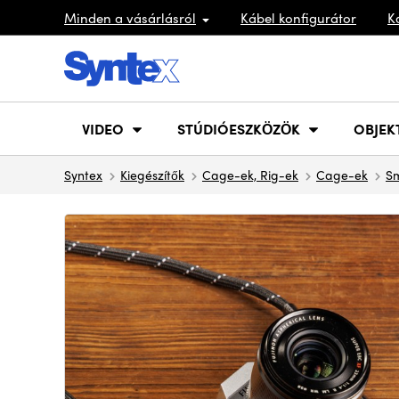
Minden a vásárlásról
Kábel konfigurátor
K
VIDEO
STÚDIÓESZKÖZÖK
OBJEK
Syntex
Kiegészítők
Cage-ek, Rig-ek
Cage-ek
Sm