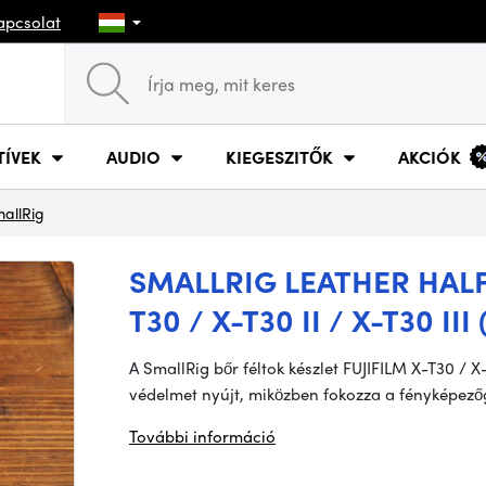
apcsolat
TÍVEK
AUDIO
KIEGESZITŐK
AKCIÓK
allRig
SMALLRIG LEATHER HALF 
T30 / X-T30 II / X-T30 II
A SmallRig bőr féltok készlet FUJIFILM X-T30 / X-
védelmet nyújt, miközben fokozza a fényképező
További információ