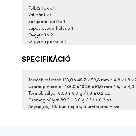
Félbőr tok x 1
Vállpánt x 1
Zárgomb fedél x 1
Lapos csavarkulcs x 1
O-gyűrű x 2
O-gyűrű párna x 2
SPECIFIKÁCIÓ
Termék méretei: 123,0 x 45,7 x 59,8 mm / 4,8 x 1,8 x 
Csomag méretei: 136,0 x 102,5 x 51,0 mm / 5,4 x 4,0 
Termék súlya: 50,0 ± 5,0 g / 1,8 ± 0,2 oz
Csomag súlya: 89,2 ± 5,0 g / 3,1 ± 0,2 oz
Anyag(ok): PU bőr, nejlon, alumíniumötvözet