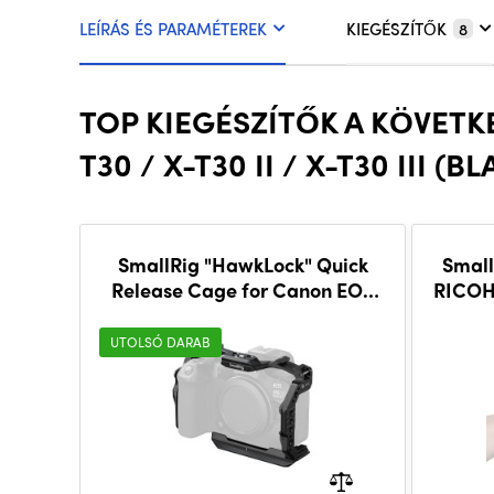
LEÍRÁS ÉS PARAMÉTEREK
KIEGÉSZÍTŐK
8
TOP KIEGÉSZÍTŐK A KÖVETK
T30 / X-T30 II / X-T30 III (B
SmallRig "HawkLock" Quick
Small
Release Cage for Canon EOS
RICOH 
R6 Mark III / R6 Mark II 5954
GR III
UTOLSÓ DARAB