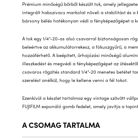
Prémium minőségű bőrből készült tok, amely jellegzete
integrált habszivacs markolat növeli a stabilitást és 
bársony bélés hatékonyan védi a fényképezőgépet a k
A tok egy 1/4"-20-as alsó csavarral biztonságosan rög
beleértve az akkumulátorrekesz, a fókuszgyűrű, a mem
hozzáférhető. A beépített, űrhajózási minőségű alumíniu
illeszkedést és megvédi a fényképezőgépet az ütésektő
csavaros rögzítés standard 1/4"-20 menetes betétet tar
szerelést anélkül, hogy le kellene venni a fél tokot.
Ezenkívül a készlet tartalmaz egy vintage szövött váll
FUJIFILM exponáló gomb fedelet, amely javítja a tapin
A CSOMAG TARTALMA