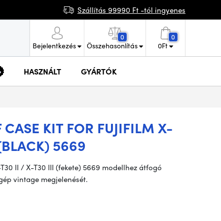
Szállítás 99990 Ft -tól ingyenes
0
0
Bejelentkezés
Összehasonlítás
0
Ft
HASZNÁLT
GYÁRTÓK
CASE KIT FOR FUJIFILM X-
I (BLACK) 5669
T30 II / X-T30 III (fekete) 5669 modellhez átfogó
gép vintage megjelenését.