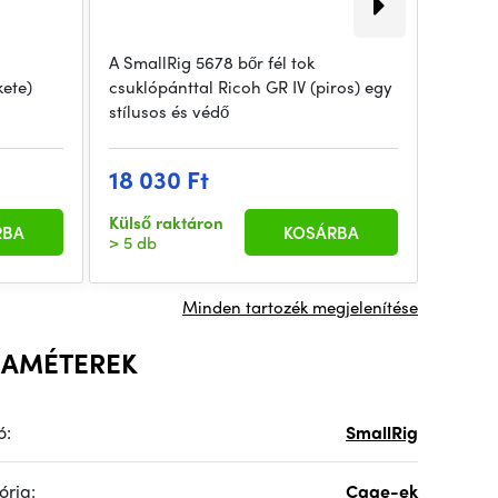
A SmallRig 5678 bőr fél tok
A FUJIF
kete)
csuklópánttal Ricoh GR IV (piros) egy
minden
stílusos és védő
képekké
18 030 Ft
367 
Külső raktáron
Külső 
RBA
KOSÁRBA
> 5 db
2 db
Minden tartozék megjelenítése
RAMÉTEREK
ó:
SmallRig
ória:
Cage-ek