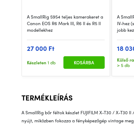
A SmallRig 5954 teljes kamerakeret a
A SmallR
Canon EOS R6 Mark III, R6 II és R5 II
IV-hez (
modellekhez
jobb ke
27 000 Ft
18 03
Külső r
Készleten
1 db
KOSÁRBA
> 5 db
TERMÉKLEÍRÁS
A SmallRig bőr féltok készlet FUJIFILM X-T30 / X-T30 II
nyújt, miközben fokozza a fényképezőgép vintage megj