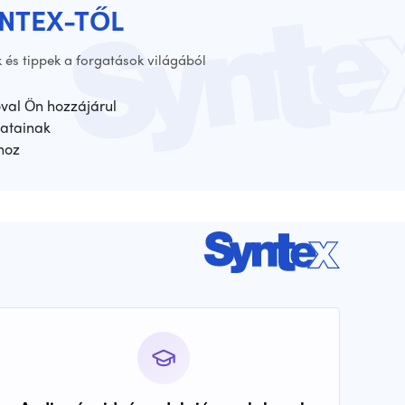
YNTEX-TŐL
 és tippek a forgatások világából
óval Ön hozzájárul
atainak
hoz