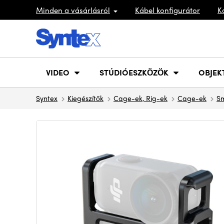
Minden a vásárlásról
Kábel konfigurátor
K
VIDEO
STÚDIÓESZKÖZÖK
OBJEK
Syntex
Kiegészítők
Cage-ek, Rig-ek
Cage-ek
Sm