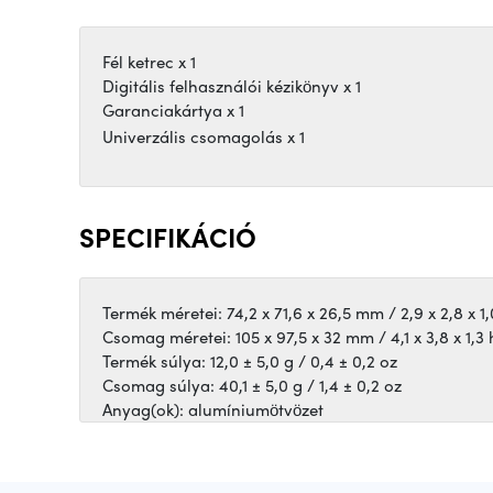
Fél ketrec x 1
Digitális felhasználói kézikönyv x 1
Garanciakártya x 1
Univerzális csomagolás x 1
SPECIFIKÁCIÓ
Termék méretei: 74,2 x 71,6 x 26,5 mm / 2,9 x 2,8 x 1
Csomag méretei: 105 x 97,5 x 32 mm / 4,1 x 3,8 x 1,3
Termék súlya: 12,0 ± 5,0 g / 0,4 ± 0,2 oz
Csomag súlya: 40,1 ± 5,0 g / 1,4 ± 0,2 oz
Anyag(ok): alumíniumötvözet