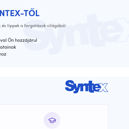
YNTEX-TŐL
 és tippek a forgatások világából
óval Ön hozzájárul
atainak
hoz