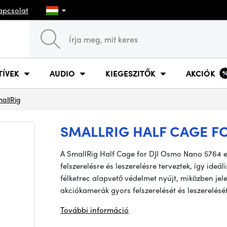
apcsolat
TÍVEK
AUDIO
KIEGESZITŐK
AKCIÓK
allRig
SMALLRIG HALF CAGE F
A SmallRig Half Cage for DJI Osmo Nano 5764 e
felszerelésre és leszerelésre terveztek, így ide
félketrec alapvető védelmet nyújt, miközben jele
akciókamerák gyors felszerelését és leszerelését
További információ