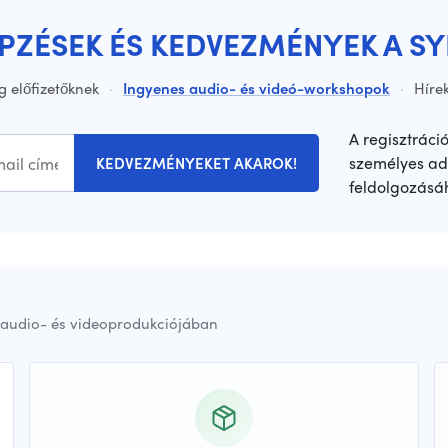
ÉPZÉSEK ÉS KEDVEZMÉNYEK A S
g előfizetőknek
·
Ingyenes audio- és videó-workshopok
·
Hírek
A regisztráci
személyes ad
KEDVEZMÉNYEKET AKAROK!
feldolgozásá
audio- és videoprodukciójában