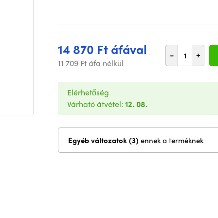
14 870 Ft áfával
-
+
11 709 Ft áfa nélkül
Elérhetőség
Várható átvétel:
12. 08.
Egyéb változatok (3)
ennek a terméknek