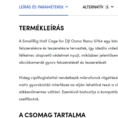
LEÍRÁS ÉS PARAMÉTEREK
ALTERNATÍV
3
TERMÉKLEÍRÁS
A SmallRig Half Cage for DJI Osmo Nano 5764 egy kön
felszerelésre és leszerelésre terveztek, így ideális v
félketrec alapvető védelmet nyújt, miközben jelentősen 
akciókamerák gyors felszerelését és leszerelését.
Hideg cipőfoglalattal rendelkezik mikrofonok rögzítéséh
natív gyorskioldó interfésze az alján lehetővé teszi a v
zökkenőmentes váltást. Ezenkívül biztosítja a kompatibi
szelfibotok.
A CSOMAG TARTALMA