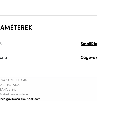
RAMÉTEREK
ó:
SmallRig
ória:
Cage-ek
SA CONSULTORIA,
AD LIMITADA,
LANA 9144,
adrid, Jorge Wilson
ance.gavimosa@outlook.com