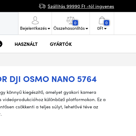
Szállítás 99990 Ft -tól ingyenes
0
0
Bejelentkezés
Összehasonlítás
0
Ft
HASZNÁLT
GYÁRTÓK
OR DJI OSMO NANO 5764
gy könnyű kiegészítő, amelyet gyakori kamera
ális videóprodukcióhoz különböző platformokon. Ez a
ntősen csökkenti a teljes súlyt, lehetővé téve az
.