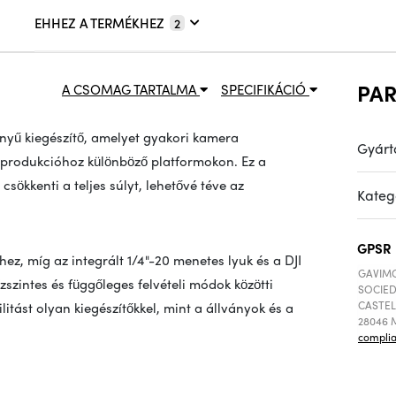
EHHEZ A TERMÉKHEZ
2
PA
A CSOMAG TARTALMA
SPECIFIKÁCIÓ
nyű kiegészítő, amelyet gyakori kamera
Gyárt
ideóprodukcióhoz különböző platformokon. Ez a
csökkenti a teljes súlyt, lehetővé téve az
Kateg
GPSR
ez, míg az integrált 1/4"-20 menetes lyuk és a DJI
GAVIMO
ízszintes és függőleges felvételi módok közötti
SOCIED
CASTEL
litást olyan kiegészítőkkel, mint a állványok és a
28046 M
compli