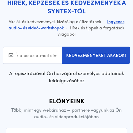
HÍREK, KÉPZÉSEK ÉS KEDVEZMÉNYEK A
SYNTEX-TŐL
Akciók és kedvezmények kizárólag előfizetőknek
·
Ingyenes
audio- és videó-workshopok
·
Hírek és tippek a forgatások
világából
KEDVEZMÉNYEKET AKAROK!
A regisztrációval Ön hozzájárul személyes adatainak
feldolgozásához
ELŐNYEINK
Több, mint egy webáruház — partnere vagyunk az Ön
audio- és videoprodukciójában