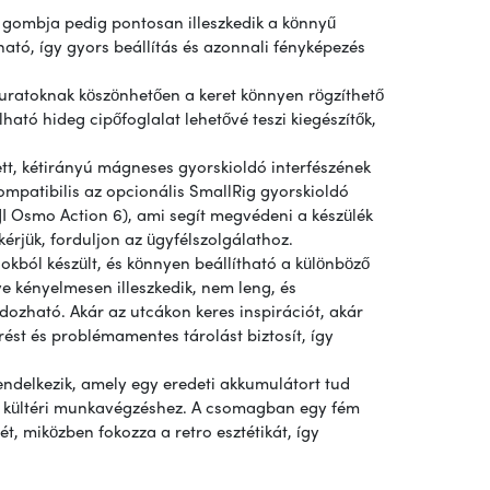
ár gombja pedig pontosan illeszkedik a könnyű
ható, így gyors beállítás és azonnali fényképezés
furatoknak köszönhetően a keret könnyen rögzíthető
lható hideg cipőfoglalat lehetővé teszi kiegészítők,
tett, kétirányú mágneses gyorskioldó interfészének
kompatibilis az opcionális SmallRig gyorskioldó
JI Osmo Action 6), ami segít megvédeni a készülék
kérjük, forduljon az ügyfélszolgálathoz.
gokból készült, és könnyen beállítható a különböző
ve kényelmesen illeszkedik, nem leng, és
rdozható. Akár az utcákon keres inspirációt, akár
ést és problémamentes tárolást biztosít, így
endelkezik, amely egy eredeti akkumulátort tud
 a kültéri munkavégzéshez. A csomagban egy fém
ét, miközben fokozza a retro esztétikát, így