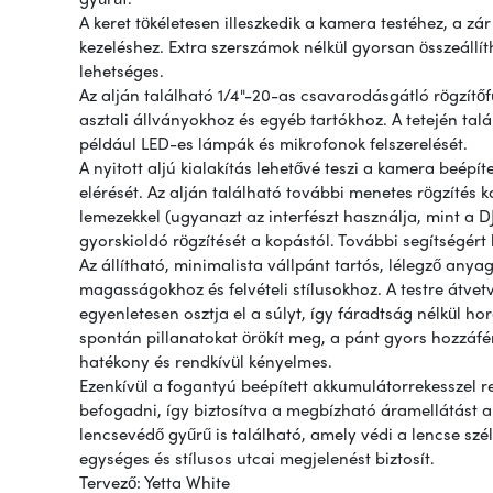
A keret tökéletesen illeszkedik a kamera testéhez, a z
kezeléshez. Extra szerszámok nélkül gyorsan összeállít
lehetséges.
Az alján található 1/4"-20-as csavarodásgátló rögzítő
asztali állványokhoz és egyéb tartókhoz. A tetején talá
például LED-es lámpák és mikrofonok felszerelését.
A nyitott aljú kialakítás lehetővé teszi a kamera beépí
elérését. Az alján található további menetes rögzítés 
lemezekkel (ugyanazt az interfészt használja, mint a D
gyorskioldó rögzítését a kopástól. További segítségért 
Az állítható, minimalista vállpánt tartós, lélegző anya
magasságokhoz és felvételi stílusokhoz. A testre átvet
egyenletesen osztja el a súlyt, így fáradtság nélkül ho
spontán pillanatokat örökít meg, a pánt gyors hozzáfér
hatékony és rendkívül kényelmes.
Ezenkívül a fogantyú beépített akkumulátorrekesszel r
befogadni, így biztosítva a megbízható áramellátást
lencsevédő gyűrű is található, amely védi a lencse szél
egységes és stílusos utcai megjelenést biztosít.
Tervező: Yetta White