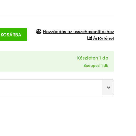
Hozzáadás az összehasonlításhoz
KOSÁRBA
Ártörténet
Készleten 1 db
Budapest 1 db