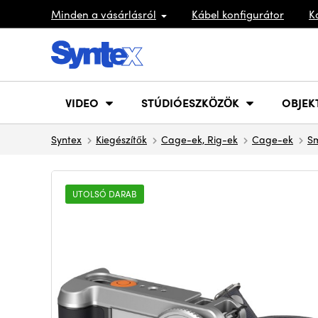
Minden a vásárlásról
Kábel konfigurátor
K
VIDEO
STÚDIÓESZKÖZÖK
OBJEK
Syntex
Kiegészítők
Cage-ek, Rig-ek
Cage-ek
Sm
UTOLSÓ DARAB