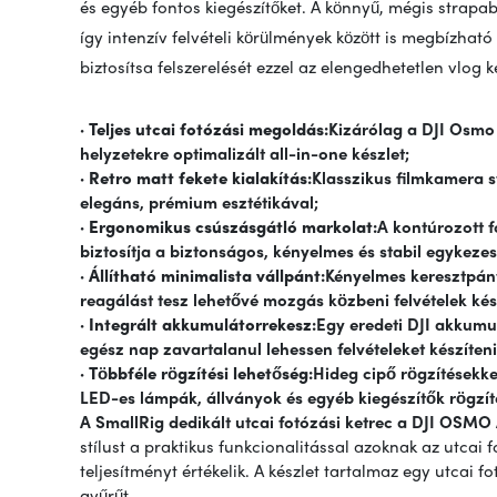
és egyéb fontos kiegészítőket. A könnyű, mégis strapab
így intenzív felvételi körülmények között is megbízhat
biztosítsa felszerelését ezzel az elengedhetetlen vlog ké
· Teljes utcai fotózási megoldás:
Kizárólag a DJI Osmo 
helyzetekre optimalizált all-in-one készlet;
· Retro matt fekete kialakítás:
Klasszikus filmkamera stí
elegáns, prémium esztétikával;
· Ergonomikus csúszásgátló markolat:
A kontúrozott f
biztosítja a biztonságos, kényelmes és stabil egykezes
· Állítható minimalista vállpánt:
Kényelmes keresztpánt
reagálást tesz lehetővé mozgás közbeni felvételek kés
· Integrált akkumulátorrekesz:
Egy eredeti DJI akkumu
egész nap zavartalanul lehessen felvételeket készíteni
· Többféle rögzítési lehetőség:
Hideg cipő rögzítésekke
LED-es lámpák, állványok és egyéb kiegészítők rögzít
A SmallRig dedikált utcai fotózási ketrec a DJI OSMO
stílust a praktikus funkcionalitással azoknak az utcai 
teljesítményt értékelik. A készlet tartalmaz egy utcai f
gyűrűt.