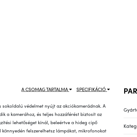
PA
A CSOMAG TARTALMA
SPECIFIKÁCIÓ
és sokoldalú védelmet nyújt az akciókamerádnak. A
Gyárt
dik a kamerához, és teljes hozzáférést biztosít az
tési lehetőséget kínál, beleértve a hideg cipő
Kateg
el könnyedén felszerelhetsz lámpákat, mikrofonokat