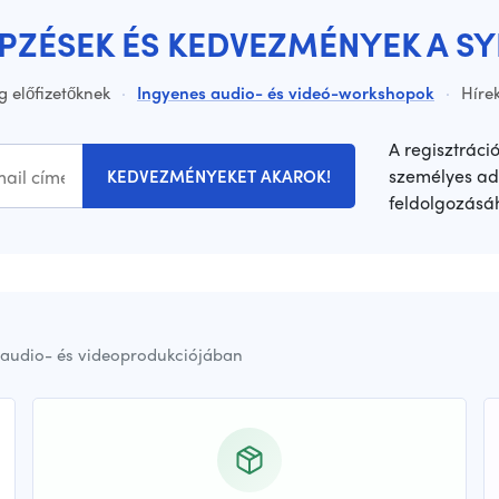
ÉPZÉSEK ÉS KEDVEZMÉNYEK A S
g előfizetőknek
·
Ingyenes audio- és videó-workshopok
·
Hírek
A regisztráci
személyes ad
KEDVEZMÉNYEKET AKAROK!
feldolgozásá
audio- és videoprodukciójában