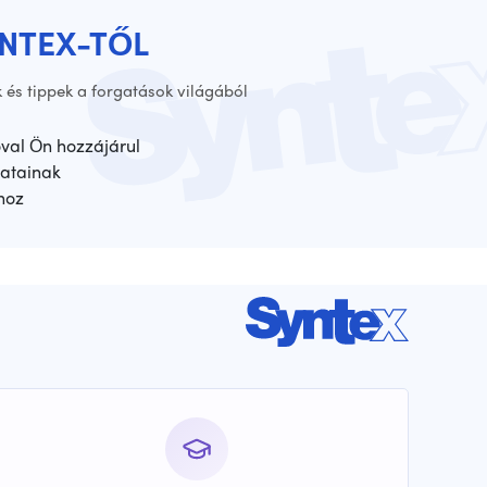
YNTEX-TŐL
 és tippek a forgatások világából
óval Ön hozzájárul
atainak
hoz