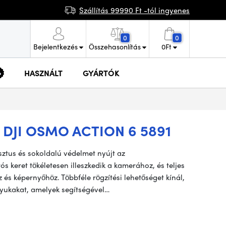
Szállítás 99990 Ft -tól ingyenes
0
0
Bejelentkezés
Összehasonlítás
0
Ft
HASZNÁLT
GYÁRTÓK
 DJI OSMO ACTION 6 5891
sztus és sokoldalú védelmet nyújt az
s keret tökéletesen illeszkedik a kamerához, és teljes
 és képernyőhöz. Többféle rögzítési lehetőséget kínál,
lyukakat, amelyek segítségével…