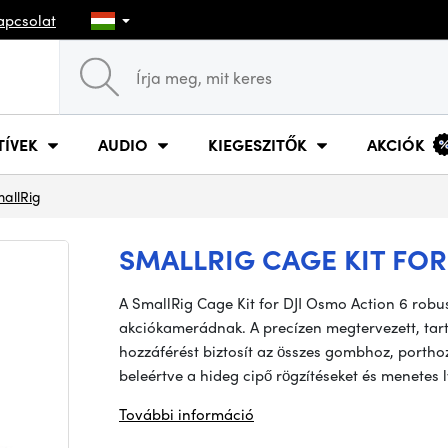
apcsolat
TÍVEK
AUDIO
KIEGESZITŐK
AKCIÓK
allRig
SMALLRIG CAGE KIT FOR
A SmallRig Cage Kit for DJI Osmo Action 6 robu
akciókamerádnak. A precízen megtervezett, tartó
hozzáférést biztosít az összes gombhoz, porthoz
beleértve a hideg cipő rögzítéseket és menetes 
További információ