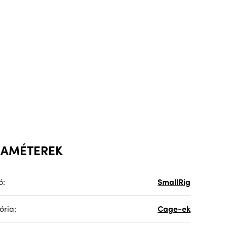
RAMÉTEREK
ó:
SmallRig
ória:
Cage-ek