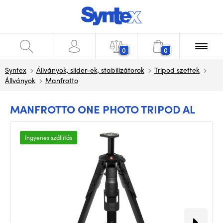
0
0
Syntex
Állványok, slider-ek, stabilizátorok
Tripod szettek
Állványok
Manfrotto
MANFROTTO ONE PHOTO TRIPOD AL
Ingyenes szállítás