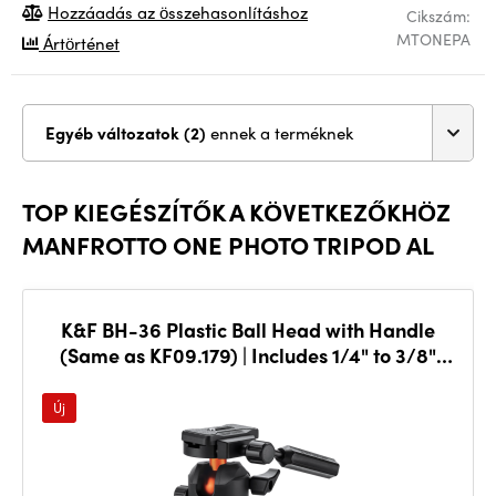
Hozzáadás az összehasonlításhoz
Cikszám:
MTONEPA
Ártörténet
Egyéb változatok (2)
ennek a terméknek
TOP KIEGÉSZÍTŐK A KÖVETKEZŐKHÖZ
MANFROTTO ONE PHOTO TRIPOD AL
K&F BH-36 Plastic Ball Head with Handle
(Same as KF09.179) | Includes 1/4" to 3/8"
Adapter & Mount,
Új