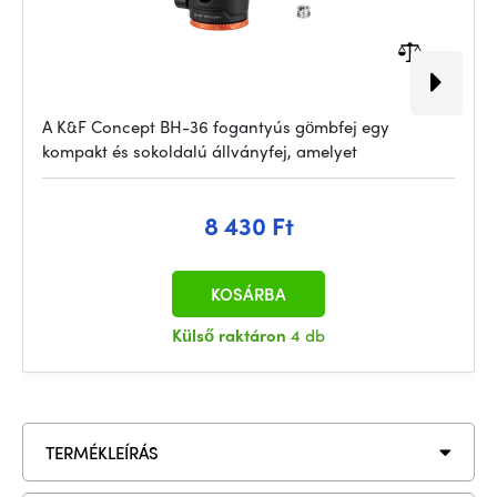
A K&F Concept BH-36 fogantyús gömbfej egy
kompakt és sokoldalú állványfej, amelyet
8 430 Ft
KOSÁRBA
Külső raktáron
4 db
TERMÉKLEÍRÁS