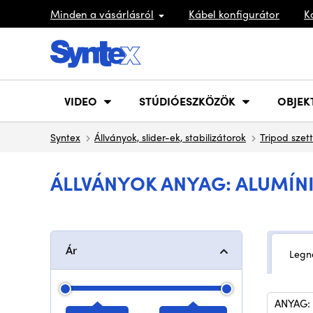
Minden a vásárlásról
Kábel konfigurátor
K
VIDEO
STÚDIÓESZKÖZÖK
OBJEK
Syntex
Állványok, slider-ek, stabilizátorok
Tripod szet
ÁLLVÁNYOK ANYAG: ALUMÍN
Ár
Legn
ANYAG: