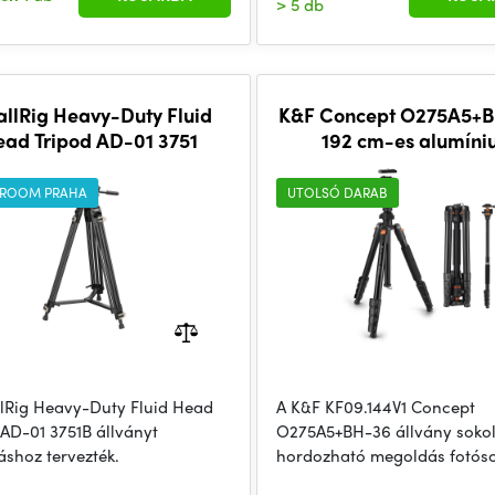
> 5 db
llRig Heavy-Duty Fluid
K&F Concept O275A5+B
ead Tripod AD-01 3751
192 cm-es alumín
fényképezőgép-áll
gömbfejjel
ROOM PRAHA
UTOLSÓ DARAB
lRig Heavy-Duty Fluid Head
A K&F KF09.144V1 Concept
 AD-01 3751B állványt
O275A5+BH-36 állvány sokol
áshoz tervezték.
hordozható megoldás fotós