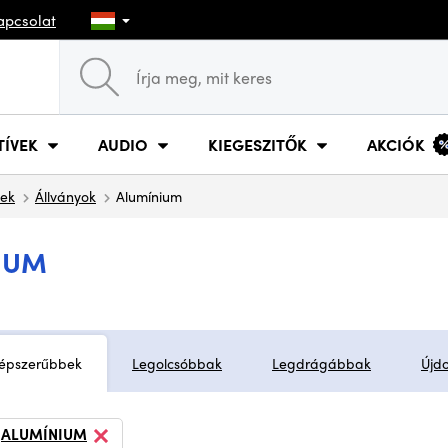
apcsolat
TÍVEK
AUDIO
KIEGESZITŐK
AKCIÓK
tek
Állványok
Alumínium
IUM
épszerűbbek
Legolcsóbbak
Legdrágábbak
Újd
ALUMÍNIUM