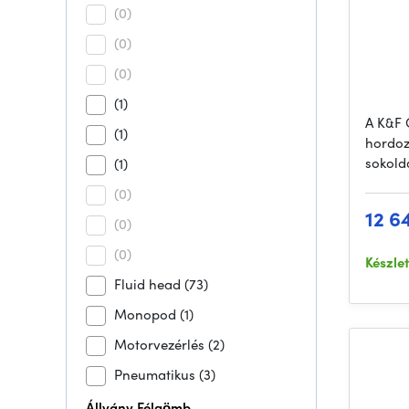
(0)
(0)
(0)
(1)
A K&F 
(1)
hordoz
sokold
(1)
(0)
12 6
(0)
(0)
Készle
Fluid head
(73)
Monopod
(1)
Motorvezérlés
(2)
Pneumatikus
(3)
Állvány Félgömb