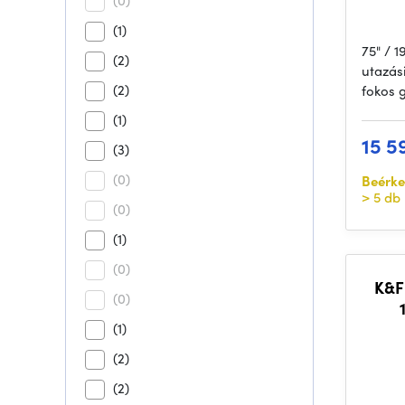
(0)
(1)
75" / 
(2)
utazás
(2)
fokos 
(1)
15 5
(3)
(0)
Beérke
> 5 db
(0)
(1)
(0)
K&F
(0)
f
(1)
(2)
(2)