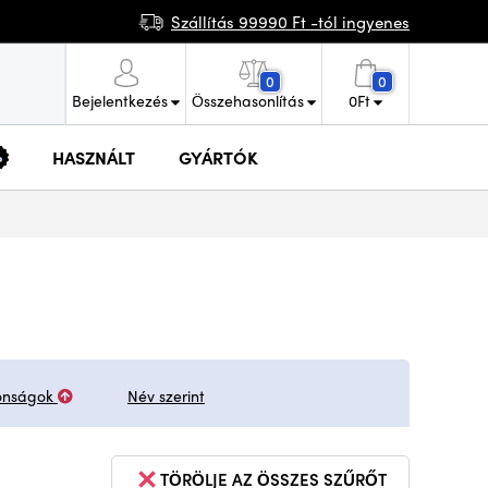
Szállítás 99990 Ft -tól ingyenes
0
0
Bejelentkezés
Összehasonlítás
0
Ft
HASZNÁLT
GYÁRTÓK
onságok
Név szerint
TÖRÖLJE AZ ÖSSZES SZŰRŐT