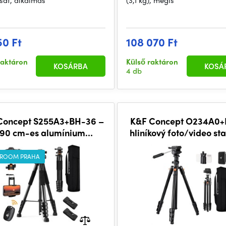
át, alkalmas
(3,1 kg), mégis
50 Ft
108 070 Ft
raktáron
Külső raktáron
KOSÁRBA
KOSÁ
4 db
Concept S255A3+BH-36 –
K&F Concept O234A0+
190 cm-es alumínium
hliníkový foto/video sta
ényképezőgép-állvány
cm s 2cestnou hla
gömbfejjel
ROOM PRAHA