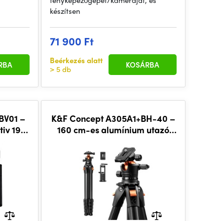
fényképezőgépét/kameráját, és
készítsen
71 900 Ft
Beérkezés alatt
RBA
KOSÁRBA
> 5 db
BV01 –
K&F Concept A305A1+BH-40 –
tiv 196
160 cm-es alumínium utazó
vou
állvány gömbfejjel