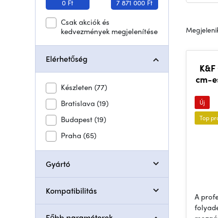
0 Ft
7 871 000 Ft
Csak akciók és
Megjelenik
kedvezmények megjelenítése
Elérhetőség
K&F 
cm-es
Készleten
(77)
Bratislava
(19)
Új
Top pr
Budapest
(19)
Praha
(65)
Gyártó
Kompatibilitás
A prof
folyad
Főbb paraméterek