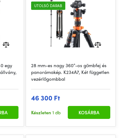
gömbfejjel
UTOLSÓ DARAB
40 egy
28 mm-es nagy 360°-os gömbfej és
állvány,
panorámakép. K234A7, Két független
vezérlőgombbal
46 300 Ft
RBA
Készleten
1 db
KOSÁRBA