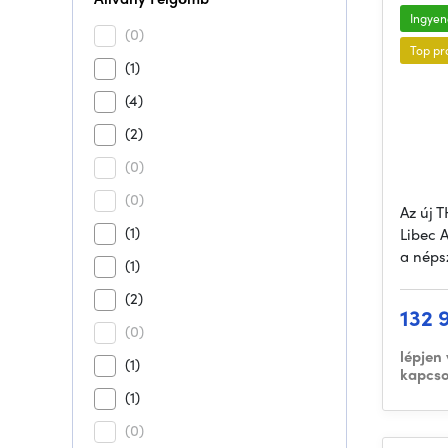
Ingyene
(0)
Top pr
(1)
(4)
(2)
(0)
(0)
Az új 
(1)
Libec A
a néps
(1)
(2)
132 
(0)
lépjen
(1)
kapcso
(1)
(0)