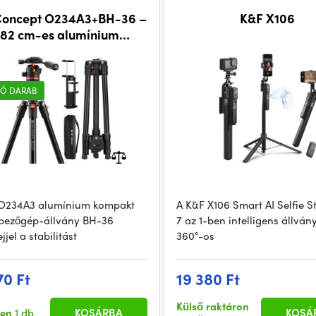
Concept O234A3+BH-36 –
K&F X106
182 cm-es alumínium
ényképezőgép-állvány
gömbfejjel
Ó DARAB
O234A3 alumínium kompakt
A K&F X106 Smart AI Selfie S
pezőgép-állvány BH-36
7 az 1-ben intelligens állván
jel a stabilitást
360°-os
70 Ft
19 380 Ft
Külső raktáron
ten
1 db
KOSÁRBA
KOSÁ