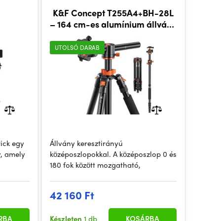
K&F Concept T255A4+BH-28L
– 164 cm-es alumínium állvány
keresztirányú középoszloppal
UTOLSÓ DARAB
tick egy
Állvány keresztirányú
y, amely
középoszlopokkal. A középoszlop 0 és
180 fok között mozgatható,
42 160 Ft
RBA
Készleten
1 db
KOSÁRBA