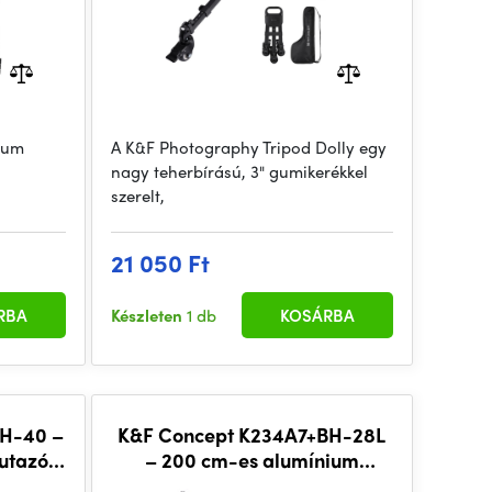
nium
A K&F Photography Tripod Dolly egy
nagy teherbírású, 3" gumikerékkel
szerelt,
21 050 Ft
RBA
Készleten
1 db
KOSÁRBA
H-40 –
K&F Concept K234A7+BH-28L
utazó
– 200 cm-es alumínium
l
fényképezőgép-állvány