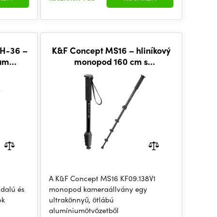
H-36 –
K&F Concept MS16 – hliníkový
ium
monopod 160 cm s
vány
panoramatickou hlavou
A K&F Concept MS16 KF09.138V1
dalú és
monopod kameraállvány egy
ok
ultrakönnyű, ötlábú
alumíniumötvözetből