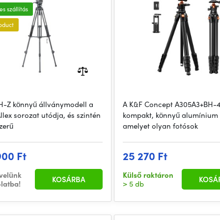
s szállítás
oduct
TH-Z könnyű állványmodell a
A K&F Concept A305A3+BH-
llex sorozat utódja, és szintén
kompakt, könnyű alumínium 
zerű
amelyet olyan fotósok
900 Ft
25 270 Ft
 velünk
Külső raktáron
KOSÁRBA
KOSÁ
latba!
> 5 db