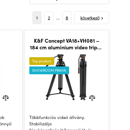
1
2
...
8
következő
K&F Concept VA18+VH081 –
184 cm aluminium video tripod
with fluid head
Top product
SHOWROOM PRAHA
ebb
Többfunkciós videó állvány.
könnyű
Stabilizálja