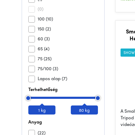
(0)
100
(10)
150
(2)
Sma
H
60
(3)
65
(4)
SHOW
75
(25)
75/100
(3)
Lapos alap
(7)
Terhelhetőség
1 kg
80 kg
A Smal
Tripod
Anyag
videóz
(22)