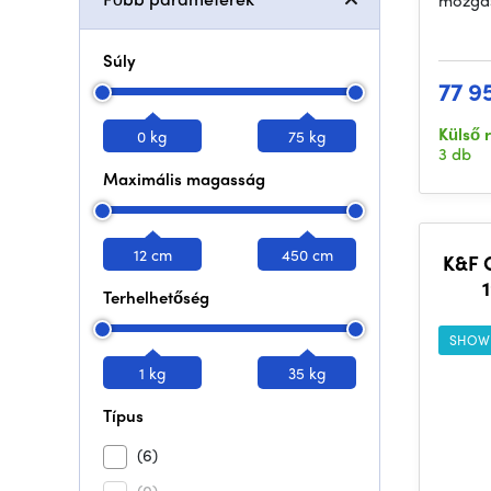
mozgás
Súly
77 9
Külső 
0 kg
75 kg
3 db
Maximális magasság
12 cm
450 cm
K&F 
Terhelhetőség
f
SHOW
1 kg
35 kg
Típus
(6)