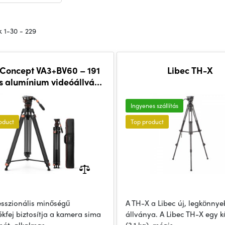
 1-30 - 229
Concept VA3+BV60 – 191
Libec TH-X
 alumínium videóállvány
fluid fejjel
Ingyenes szállítás
oduct
Top product
esszionális minőségű
A TH-X a Libec új, legkönny
ékfej biztosítja a kamera sima
állványa. A Libec TH-X egy 