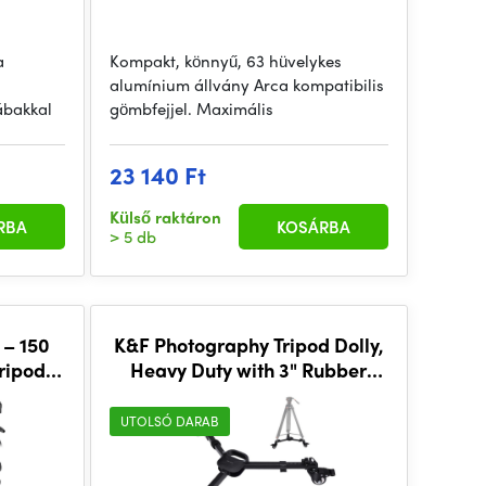
a
Kompakt, könnyű, 63 hüvelykes
alumínium állvány Arca kompatibilis
ábakkal
gömbfejjel. Maximális
23 140 Ft
Külső raktáron
RBA
KOSÁRBA
> 5 db
 – 150
K&F Photography Tripod Dolly,
ripod
Heavy Duty with 3" Rubber
ote
Wheels 22 kg Capacity Tripod
Wheels.
UTOLSÓ DARAB