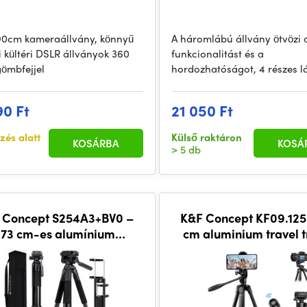
190cm kameraállvány, könnyű
A háromlábú állvány ötvözi 
i kültéri DSLR állványok 360
funkcionalitást és a
gömbfejjel
hordozhatóságot, 4 részes l
90 Ft
21 050 Ft
zés alatt
Külső raktáron
KOSÁRBA
KOSÁ
> 5 db
 Concept S254A3+BV0 –
K&F Concept KF09.125
173 cm-es alumínium
cm aluminium travel t
ényképezőgép-állvány
with Bluetooth rem