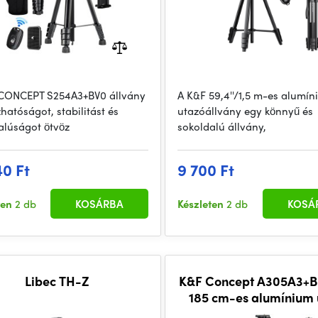
CONCEPT S254A3+BV0 állvány
A K&F 59,4''/1,5 m-es alumí
hatóságot, stabilitást és
utazóállvány egy könnyű és
alúságot ötvöz
sokoldalú állvány,
40 Ft
9 700 Ft
ten
2 db
KOSÁRBA
Készleten
2 db
KOSÁ
Libec TH-Z
K&F Concept A305A3+B
185 cm-es alumínium 
állvány gömbfejje