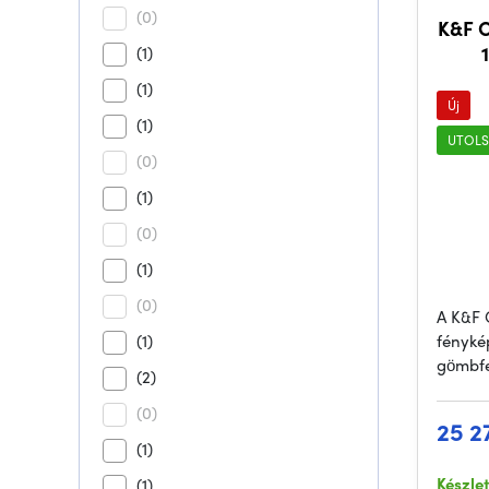
(0)
K&F 
(1)
f
(1)
Új
(1)
UTOLS
(0)
(1)
(0)
(1)
(0)
A K&F 
(1)
fényké
gömbfej
(2)
(0)
25 2
(1)
Készle
(1)