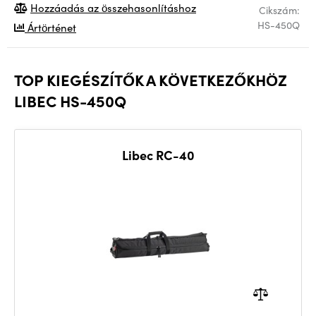
Hozzáadás az összehasonlításhoz
Cikszám:
HS-450Q
Ártörténet
TOP KIEGÉSZÍTŐK A KÖVETKEZŐKHÖZ
LIBEC HS-450Q
Libec RC-40