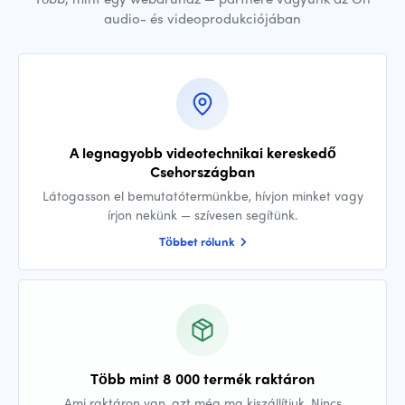
audio- és videoprodukciójában
A legnagyobb videotechnikai kereskedő
Csehországban
Látogasson el bemutatótermünkbe, hívjon minket vagy
írjon nekünk — szívesen segítünk.
Többet rólunk
Több mint 8 000 termék raktáron
Ami raktáron van, azt még ma kiszállítjuk. Nincs