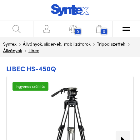
0
0
Syntex
Állványok, slider-ek, stabilizátorok
Tripod szettek
Állványok
Libec
LIBEC HS-450Q
Ingyenes szállítás