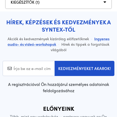
KIEGÉSZÍTŐK (1)
HÍREK, KÉPZÉSEK ÉS KEDVEZMÉNYEK A
SYNTEX-TŐL
Akciók és kedvezmények kizárólag előfizetőknek
·
Ingyenes
audio- és videó-workshopok
·
Hírek és tippek a forgatások
világából
KEDVEZMÉNYEKET AKAROK!
A regisztrációval Ön hozzájárul személyes adatainak
feldolgozásához
ELŐNYEINK
Több, mint egy webáruház — partnere vagyunk az Ön