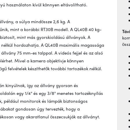
yú használaton kívül könnyen eltávolítható.
lvány, a súlya mindössze 2,6 kg. A
nik, mint a korábbi RT30B modell. A QL40B 40 kg-
Táv
biztosít, mint más gyorskioldású állványok. A
kom
öss
 nélkül hordozhatja. A QL40B maximális magassága
állvány 75 mm-es talppal. A videós fejjel és az alsó
lérhet. Mivel a kamera objektívje könnyen
 felvételek készíthetők további tartozékok nélkül.
mán kinyúlnak, így az állvány gyorsan és
oldalán egy 1/4" és egy 3/8" menetes tartozéknyílás
ok, például monitorok és lámpák biztonságos
nylábakat gondosan úgy tervezték, hogy a
dékosan vagy akaratlanul összecsukják az állványt.