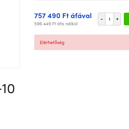
757 490 Ft áfával
-
+
596 449 Ft áfa nélkül
Elérhetőség
+10