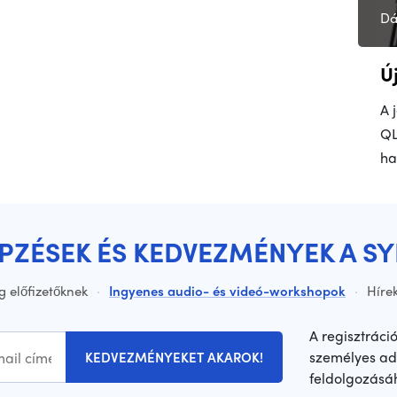
Dá
Ú
A 
QL
ha
ÉPZÉSEK ÉS KEDVEZMÉNYEK A S
g előfizetőknek
·
Ingyenes audio- és videó-workshopok
·
Hírek
A regisztráci
személyes ad
KEDVEZMÉNYEKET AKAROK!
feldolgozásá