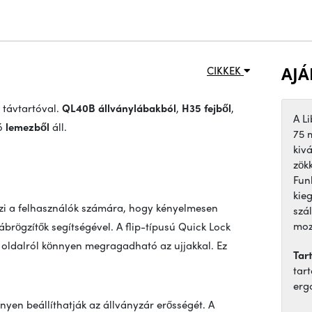
AJÁ
CIKKEK
távtartóval.
QL40B állványlábakból
,
H35 fejből
,
A L
ó
lemezből
áll.
75 
kiv
zök
Fun
kie
zi a felhasználók számára, hogy kényelmesen
szá
moz
ábrögzítők segítségével. A flip-típusú Quick Lock
 oldalról könnyen megragadható az ujjakkal. Ez
Tart
tar
erg
nyen beállíthatják az állványzár erősségét. A