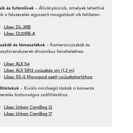
sik és futóművek
– Állványkocsik, amelyek lehetővé
ik a felszerelés egyszerű mozgatását sík felületen.
Libec DL-3RB
Libec DL10RB-A
szkák és támasztékok
– Kameracsúszkák és
asztórendszerek dinamikus felvételekhez.
Libec ALX S4
Libec ALX SR12 csúszkás sín (1,2 m)
Libec SS-5 Monopod szett csúszkatartóhoz
llítótokok
– Kiváló minőségű táskák a kamerás
szerelés biztonságos szállításához.
Libec Urban CamBag 12
Libec Urban CamBag 17