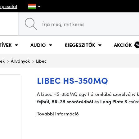
apcsolat
TÍVEK
AUDIO
KIEGESZITŐK
AKCIÓK
tek
Állványok
Libec
LIBEC HS-350MQ
A Libec HS-350MQ egy háromlábú szerelvény k
fejből
,
BR-2B szórórúdból
és
Long Plate S
csúsz
További információ