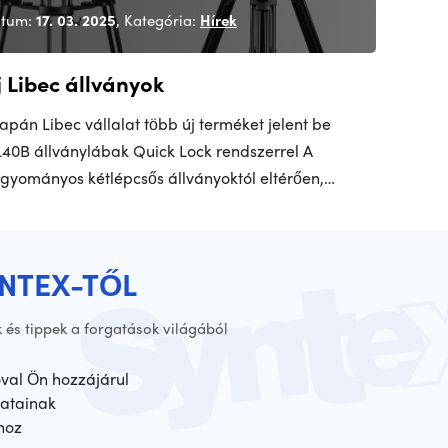
tum:
17. 03. 2025
, Kategória:
Hírek
j Libec állványok
japán Libec vállalat több új terméket jelent be
40B állványlábak Quick Lock rendszerrel A
gyományos kétlépcsős állványoktól eltérően,…
YNTEX-TŐL
 és tippek a forgatások világából
óval Ön hozzájárul
atainak
hoz