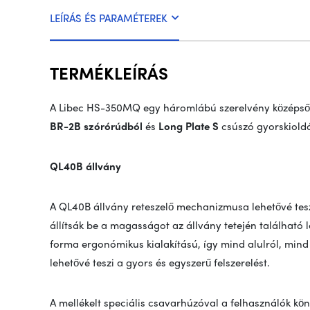
LEÍRÁS ÉS PARAMÉTEREK
TERMÉKLEÍRÁS
A Libec HS-350MQ egy háromlábú szerelvény középső 
BR-2B szórórúdból
és
Long Plate S
csúszó gyorskiold
QL40B állvány
A QL40B állvány reteszelő mechanizmusa lehetővé tes
állítsák be a magasságot az állvány tetején található l
forma ergonómikus kialakítású, így mind alulról, mind
lehetővé teszi a gyors és egyszerű felszerelést.
A mellékelt speciális csavarhúzóval a felhasználók kön