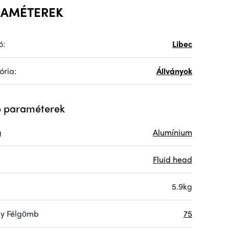
RAMÉTEREK
ó:
Libec
ória:
Állványok
 paraméterek
g
Alumínium
Fluid head
5.9kg
ny Félgömb
75