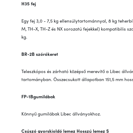
H35 fej
Egy fej 3,0 - 7,5 kg ellensúlytartománnyal, 8 kg teherbí
M, TH-X, TH-Z és NX sorozatú fejekkel) kompatibilis s
kg.
BR-2B szórókeret
Teleszkópos és zárható középső merevítő a Libec állvá
tartományban. Összecsukott állapotban 151,5 mm hos
FP-1B
gumilábak
Könnyű gumilábak Libec állványokhoz.
Csúszó gyorskioldó lemez Hosszú lemez S