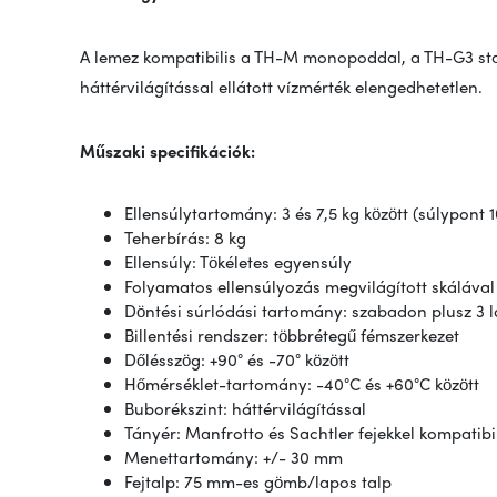
A lemez kompatibilis a TH-M monopoddal, a TH-G3 stabi
háttérvilágítással ellátott vízmérték elengedhetetlen.
Műszaki specifikációk:
Ellensúlytartomány: 3 és 7,5 kg között (súlypont
Teherbírás: 8 kg
Ellensúly: Tökéletes egyensúly
Folyamatos ellensúlyozás megvilágított skálával
Döntési súrlódási tartomány: szabadon plusz 3 
Billentési rendszer: többrétegű fémszerkezet
Dőlésszög: +90° és -70° között
Hőmérséklet-tartomány: -40°C és +60°C között
Buborékszint: háttérvilágítással
Tányér: Manfrotto és Sachtler fejekkel kompatibi
Menettartomány: +/- 30 mm
Fejtalp: 75 mm-es gömb/lapos talp