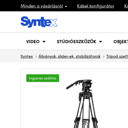
Minden a vásárlásról
Kábel konfigurátor
K
VIDEO
STÚDIÓESZKÖZÖK
OBJEK
Syntex
Állványok, slider-ek, stabilizátorok
Tripod szet
Ingyenes szállítás