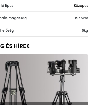
tó típus
Közepes
ális magasság
197.5cm
lhetőség
8kg
G ÉS HÍREK