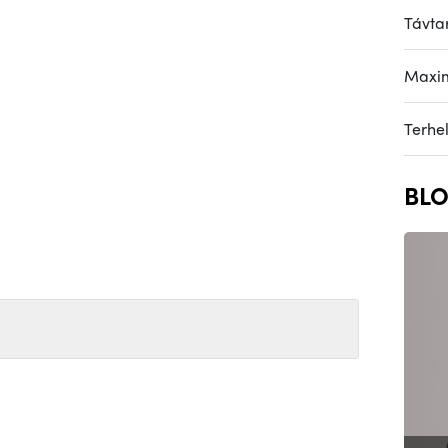
Távtar
Maxim
Terhe
BLO