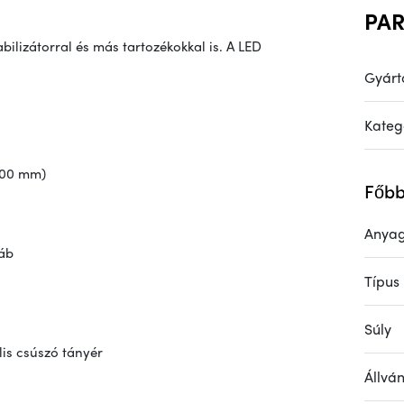
PA
lizátorral és más tartozékokkal is. A LED
Gyárt
Kateg
 100 mm)
Főbb
Anya
láb
Típus
Súly
lis csúszó tányér
Állvá