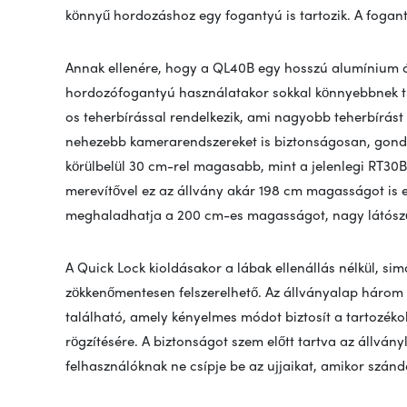
könnyű hordozáshoz egy fogantyú is tartozik. A fogant
Annak ellenére, hogy a QL40B egy hosszú alumínium ál
hordozófogantyú használatakor sokkal könnyebbnek tű
os teherbírással rendelkezik, ami nagyobb teherbírást 
nehezebb kamerarendszereket is biztonságosan, gond
körülbelül 30 cm-rel magasabb, mint a jelenlegi RT30B 
merevítővel ez az állvány akár 198 cm magasságot is e
meghaladhatja a 200 cm-es magasságot, nagy látószögű
A Quick Lock kioldásakor a lábak ellenállás nélkül, si
zökkenőmentesen felszerelhető. Az állványalap három 
található, amely kényelmes módot biztosít a tartozék
rögzítésére. A biztonságot szem előtt tartva az állvá
felhasználóknak ne csípje be az ujjaikat, amikor szán