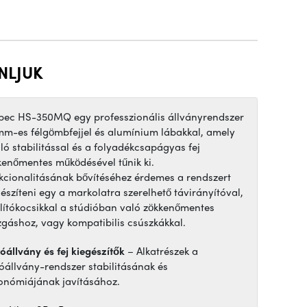
NLJUK
ibec HS-350MQ egy professzionális állványrendszer
mm-es félgömbfejjel és alumínium lábakkal, amely
áló stabilitással és a folyadékcsapágyas fej
kenőmentes működésével tűnik ki.
kcionalitásának bővítéséhez érdemes a rendszert
gészíteni egy a markolatra szerelhető távirányítóval,
llítókocsikkal a stúdióban való zökkenőmentes
gáshoz, vagy kompatibilis csúszkákkal.
óállvány és fej kiegészítők
– Alkatrészek a
tóállvány-rendszer stabilitásának és
onómiájának javításához.