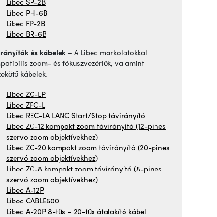
Libec SP-2B
Libec PH-6B
Libec FP-2B
Libec BR-6B
irányítók és kábelek
– A Libec markolatokkal
patibilis zoom- és fókuszvezérlők, valamint
zekötő kábelek.
Libec ZC-LP
Libec ZFC-L
Libec REC-LA LANC Start/Stop távirányító
Libec ZC-12 kompakt zoom távirányító (12-pines
szervo zoom objektívekhez)
Libec ZC-20 kompakt zoom távirányító (20-pines
szervó zoom objektívekhez)
Libec ZC-8 kompakt zoom távirányító (8-pines
szervó zoom objektívekhez)
Libec A-12P
Libec CABLE500
Libec A-20P 8-tűs – 20-tűs átalakító kábel