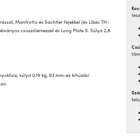
Koc
tesz
rással, Manfrotto és Sachtler fejekkel (és Libec TH-
zabványos csúszólemezzel és Long Plate S. Súlya 2,8
Csú
tám
nyokhoz, súlya 0,19 kg, 63 mm-es kihúzási
szú.
Szá
fel