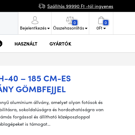
Szállítás 99990 Ft -tól ingyenes
0
0
Bejelentkezés
Összehasonlítás
0
Ft
HASZNÁLT
GYÁRTÓK
-40 – 185 CM-ES
ÁNY GÖMBFEJJEL
yű alumínium állvány, amelyet olyan fotósok és
abilitásra, sokoldalúságra és hordozhatóságra van
ámás forgással és állítható középoszloppal
táblagépeket is támogat…