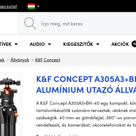
apcsolat
TÍVEK
AUDIO
KIEGESZITŐK
AKCIÓK
tek
Állványok
K&F Concept
K&F CONCEPT A305A3+BH
ALUMÍNIUM UTAZÓ ÁLLV
A K&F Concept A305A3+BH-40 egy kompakt, könn
tartalomkészítők számára terveztek, akiknek st
szükségük. 40 mm-es gömbfejjel, 360°-os panor
rendelkezik, és kamerákat, okostelefonokat és 