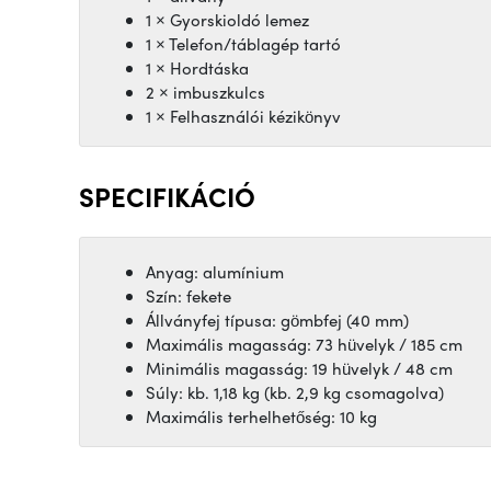
1 × Gyorskioldó lemez
1 × Telefon/táblagép tartó
1 × Hordtáska
2 × imbuszkulcs
1 × Felhasználói kézikönyv
SPECIFIKÁCIÓ
Anyag: alumínium
Szín: fekete
Állványfej típusa: gömbfej (40 mm)
Maximális magasság: 73 hüvelyk / 185 cm
Minimális magasság: 19 hüvelyk / 48 cm
Súly: kb. 1,18 kg (kb. 2,9 kg csomagolva)
Maximális terhelhetőség: 10 kg