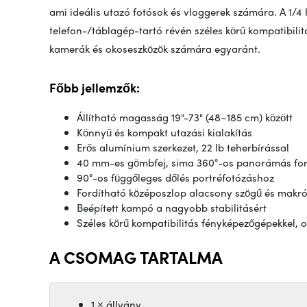
ami ideális utazó fotósok és vloggerek számára. A 1/4 
telefon-/táblagép-tartó révén széles körű kompatibilit
kamerák és okoseszközök számára egyaránt.
Főbb jellemzők:
Állítható magasság 19"-73" (48–185 cm) között
Könnyű és kompakt utazási kialakítás
Erős alumínium szerkezet, 22 lb teherbírással
40 mm-es gömbfej, sima 360°-os panorámás fo
90°-os függőleges dőlés portréfotózáshoz
Fordítható középoszlop alacsony szögű és makró
Beépített kampó a nagyobb stabilitásért
Széles körű kompatibilitás fényképezőgépekkel, 
A CSOMAG TARTALMA
1 × állvány