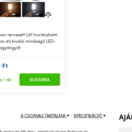
nan tervezett L01 hordozható
pa 40 kiváló minőségű LED-
agyöngyöt
 Ft
en
1 db
KOSÁRBA
AJÁ
A CSOMAG TARTALMA
SPECIFIKÁCIÓ
umínium állvány, amelyet olyan fotósok és