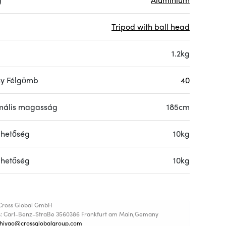
Tripod with ball head
1.2kg
ny Félgömb
40
ális magasság
185cm
lhetőség
10kg
lhetőség
10kg
Cross Global GmbH
s: Carl-Benz-StraBe 3560386 Frankfurt am Main,Gemany
shiyao@crossglobalgroup.com