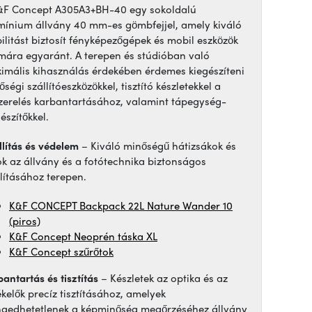
&F Concept A305A3+BH-40 egy sokoldalú
mínium állvány 40 mm-es gömbfejjel, amely kiváló
bilitást biztosít fényképezőgépek és mobil eszközök
mára egyaránt. A terepen és stúdióban való
imális kihasználás érdekében érdemes kiegészíteni
ségi szállítóeszközökkel, tisztító készletekkel a
szerelés karbantartásához, valamint tápegység-
észítőkkel.
llítás és védelem
– Kiváló minőségű hátizsákok és
ok az állvány és a fotótechnika biztonságos
llításához terepen.
K&F CONCEPT Backpack 22L Nature Wander 10
(piros)
K&F Concept Neoprén táska XL
K&F Concept szűrőtok
antartás és tisztítás
– Készletek az optika és az
ékelők precíz tisztításához, amelyek
ngedhetetlenek a képminőség megőrzéséhez állvány