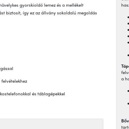
hüvelykes gyorskioldó lemez és a mellékelt
has
ást biztosít, így ez az állvány sokoldalú megoldás
Táp
rgással
fel
a h
 felvételekhez
okostelefonokkal és táblagépekkel
Bőv
tar