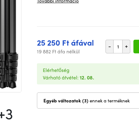
További információ
25 250 Ft áfával
-
+
19 882 Ft áfa nélkül
Elérhetőség
Várható átvétel:
12. 08.
Egyéb változatok (3)
ennek a terméknek
+3