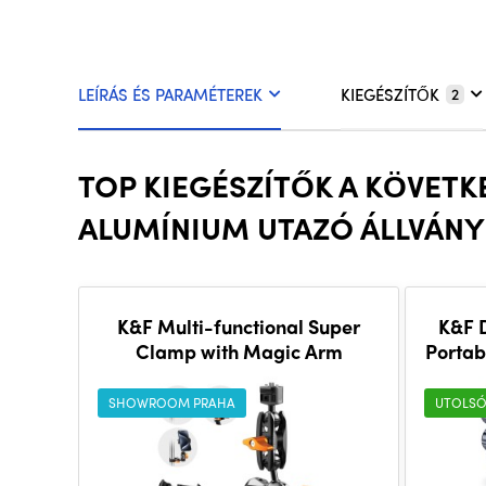
LEÍRÁS ÉS PARAMÉTEREK
KIEGÉSZÍTŐK
2
TOP KIEGÉSZÍTŐK A KÖVET
ALUMÍNIUM UTAZÓ ÁLLVÁNY
K&F Multi-functional Super
K&F 
Clamp with Magic Arm
Portab
Li
SHOWROOM PRAHA
UTOLSÓ