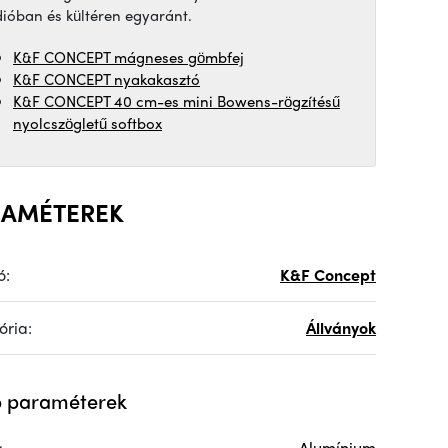
dióban és kültéren egyaránt.
K&F CONCEPT mágneses gömbfej
K&F CONCEPT nyakakasztó
K&F CONCEPT 40 cm-es mini Bowens-rögzítésű
nyolcszögletű softbox
RAMÉTEREK
ó:
K&F Concept
ória:
Állványok
 paraméterek
g
Alumínium