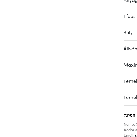
Típus
Súly
Állvá
Maxim
Terhe
Terhe
GPSR
Name: 
Addres
Email: