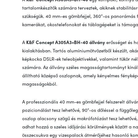
tartalomkészítők számára terveztek, akiknek stabilitá
szükségük. 40 mm-es gömbfejjel, 360°-os panorámás fo
kamerákat, okostelefonokat és táblagépeket is támogat
A
K&F Concept A305A3+BH-40 állvány
erősséget és 
kialakításban. Tartós alumíniumötvözetből készült, akár 
képkocka DSLR-ek teleobjektívekkel, valamint tükör né
számára. Az állvány széles magasságtartományt kínál
állítható középső oszlopnak, amely kényelmes fényképe
magasságokból.
A professzionális 40 mm-es gömbfejjel felszerelt áll
pozicionálást tesz lehetővé, 90°-os dőléssel a függőleg
oszlop alacsony szögű és makrófotózást tesz lehetővé,
adhat hozzá a szeles időjárási körülmények között a 
összecsukva egy vizespalack átmérőjéhez hasonló kom