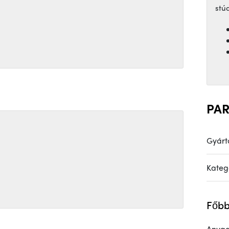
stú
PA
Gyárt
Kateg
Főbb
Anya