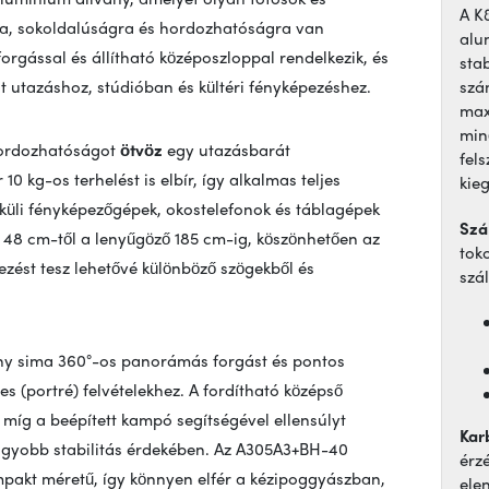
A K
sra, sokoldalúságra és hordozhatóságra van
alu
rgással és állítható középoszloppal rendelkezik, és
sta
 utazáshoz, stúdióban és kültéri fényképezéshez.
szá
max
minő
hordozhatóságot
ötvöz
egy utazásbarát
fel
10 kg-os terhelést is elbír, így alkalmas teljes
kieg
lküli fényképezőgépek, okostelefonok és táblagépek
Szá
 48 cm-től a lenyűgöző 185 cm-ig, köszönhetően az
tok
zést tesz lehetővé különböző szögekből és
szá
vány sima 360°-os panorámás forgást és pontos
es (portré) felvételekhez. A fordítható középső
 míg a beépített kampó segítségével ellensúlyt
Karb
nagyobb stabilitás érdekében. Az A305A3+BH-40
érz
pakt méretű, így könnyen elfér a kézipoggyászban,
ele