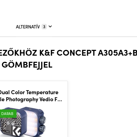
ALTERNATÍV
3
KEZŐKHÖZ K&F CONCEPT A305A3+B
 GÖMBFEJJEL
Dual Color Temperature
le Photography Vedio Fill
ght 2500K-9900K Blue
 DARAB