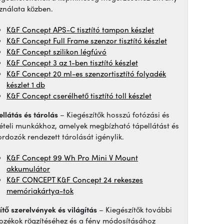
ználata közben.
K&F Concept APS-C tisztító tampon készlet
K&F Concept Full Frame szenzor tisztító készlet
K&F Concept szilikon légfúvó
K&F Concept 3 az 1-ben tisztító készlet
K&F Concept 20 ml-es szenzortisztító folyadék
készlet 1 db
K&F Concept cserélhető tisztító toll készlet
ellátás és tárolás
– Kiegészítők hosszú fotózási és
vételi munkákhoz, amelyek megbízható tápellátást és
ordozók rendezett tárolását igénylik.
K&F Concept 99 Wh Pro Mini V Mount
akkumulátor
K&F CONCEPT K&F Concept 24 rekeszes
memóriakártya-tok
ítő szerelvények és világítás
– Kiegészítők további
tozékok rögzítéséhez és a fény módosításához