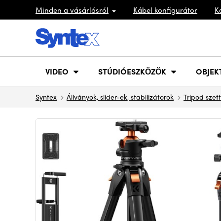
Minden a vásárlásról
Kábel konfigurátor
K
VIDEO
STÚDIÓESZKÖZÖK
OBJEK
Syntex
Állványok, slider-ek, stabilizátorok
Tripod szet