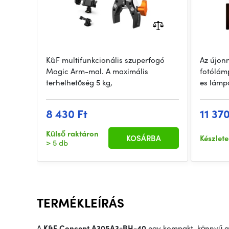
K&F multifunkcionális szuperfogó
Az újon
Magic Arm-mal. A maximális
fotólám
terhelhetőség 5 kg,
es lámp
8 430 Ft
11 370
Külső raktáron
KOSÁRBA
Készlet
> 5 db
TERMÉKLEÍRÁS
A
K&F Concept A305A3+BH-40
egy kompakt, könnyű al