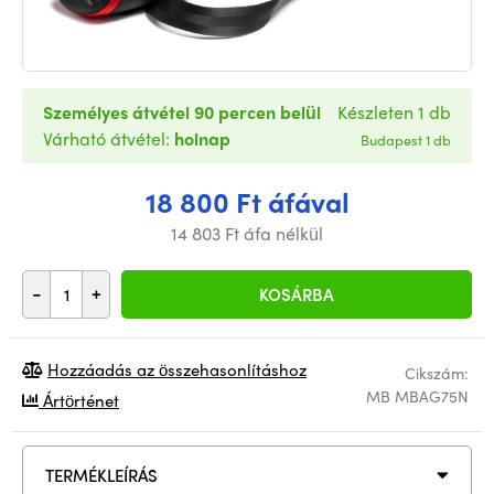
Személyes átvétel 90 percen belül
Készleten 1 db
Várható átvétel:
holnap
Budapest 1 db
18 800 Ft áfával
14 803 Ft áfa nélkül
-
+
KOSÁRBA
Hozzáadás az összehasonlításhoz
Cikszám:
MB MBAG75N
Ártörténet
TERMÉKLEÍRÁS