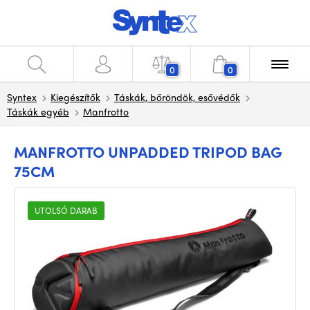
0
0
Syntex
Kiegészítők
Táskák, bőröndök, esővédők
Táskák egyéb
Manfrotto
MANFROTTO UNPADDED TRIPOD BAG
75CM
UTOLSÓ DARAB