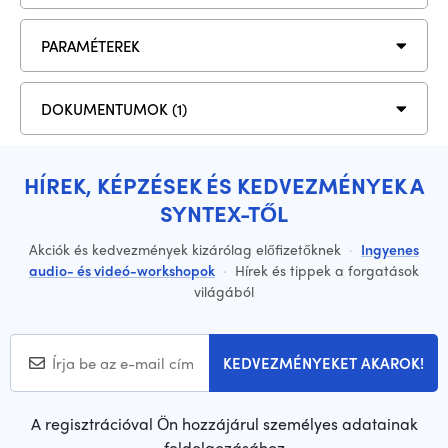
PARAMÉTEREK
DOKUMENTUMOK (1)
HÍREK, KÉPZÉSEK ÉS KEDVEZMÉNYEK A
SYNTEX-TŐL
Akciók és kedvezmények kizárólag előfizetőknek
·
Ingyenes
audio- és videó-workshopok
·
Hírek és tippek a forgatások
világából
KEDVEZMÉNYEKET AKAROK!
A regisztrációval Ön hozzájárul személyes adatainak
feldolgozásához