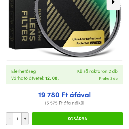
Elérhetőség
Külső raktáron 2 db
Várható átvétel:
12. 08.
Praha 2 db
19 780 Ft áfával
15 575 Ft áfa nélkül
-
+
KOSÁRBA