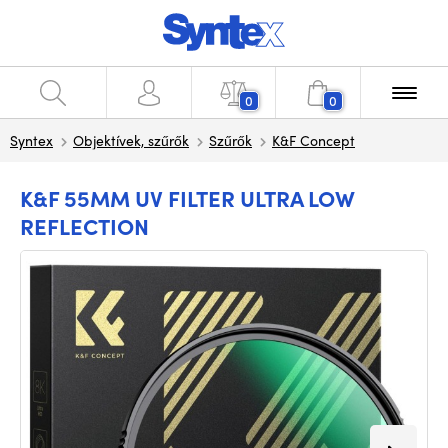
0
0
Syntex
Objektívek, szűrők
Szűrők
K&F Concept
K&F 55MM UV FILTER ULTRA LOW
REFLECTION