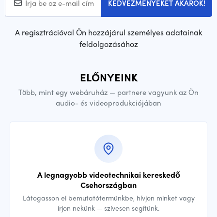
KEDVEZMÉNYEKET AKAROK!
A regisztrációval Ön hozzájárul személyes adatainak
feldolgozásához
ELŐNYEINK
Több, mint egy webáruház — partnere vagyunk az Ön
audio- és videoprodukciójában
A legnagyobb videotechnikai kereskedő
Csehországban
Látogasson el bemutatótermünkbe, hívjon minket vagy
írjon nekünk — szívesen segítünk.