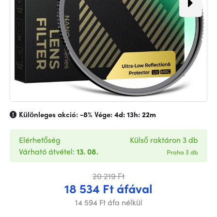
Különleges akció:
-8%
Vége:
4d: 13h: 22m
Elérhetőség
Külső raktáron 3 db
Várható átvétel:
13. 08.
Praha 3 db
20 219 Ft
18 534 Ft áfával
14 594 Ft áfa nélkül