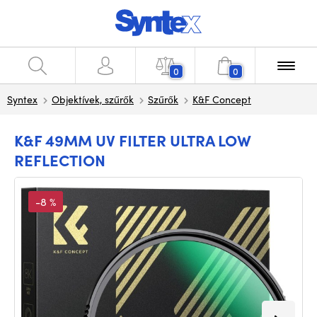
0
0
Syntex
Objektívek, szűrők
Szűrők
K&F Concept
K&F 49MM UV FILTER ULTRA LOW
REFLECTION
-8 %