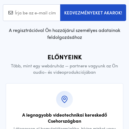
KEDVEZMÉNYEKET AKAROK!
A regisztrációval Ön hozzájárul személyes adatainak
feldolgozásához
ELŐNYEINK
Több, mint egy webáruház — partnere vagyunk az Ön
audio- és videoprodukciójában
A legnagyobb videotechnikai kereskedő
Csehországban
Látogasson el bemutatótermünkbe, hívjon minket vagy