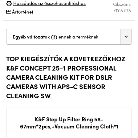
Hozzáadás az összehasonlításhoz
Cikszám:
KF08.078
Ártörténet
Egyéb változatok (3)
ennek a terméknek
TOP KIEGÉSZÍTŐK A KÖVETKEZŐKHÖZ
K&F CONCEPT 25-1 PROFESSIONAL
CAMERA CLEANING KIT FOR DSLR
CAMERAS WITH APS-C SENSOR
CLEANING SW
K&F Step Up Filter Ring 58-
67mm*2pcs,+Vacuum Cleaning Cloth*1