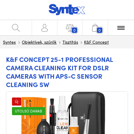
0
0
Syntex
Objektívek, szűrők
Tisztítás
K&F Concept
K&F CONCEPT 25-1 PROFESSIONAL
CAMERA CLEANING KIT FOR DSLR
CAMERAS WITH APS-C SENSOR
CLEANING SW
Új
UTOLSÓ DARAB