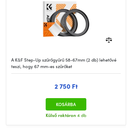
A K&F Step-Up szűrőgyűrű 58-67mm (2 db) lehetővé
teszi, hogy 67 mm-es szűrőket
2 750 Ft
KOSÁRBA
Külső raktáron
4 db