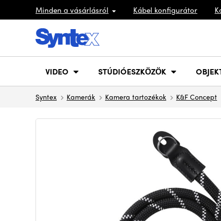
Minden a vásárlásról
Kábel konfigurátor
K
VIDEO
STÚDIÓESZKÖZÖK
OBJEK
Syntex
Kamerák
Kamera tartozékok
K&F Concept