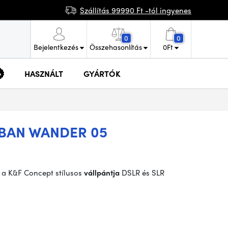
Szállítás 99990 Ft -tól ingyenes
0
0
Bejelentkezés
Összehasonlítás
0
Ft
HASZNÁLT
GYÁRTÓK
BAN WANDER 05
 a K&F Concept stílusos
vállpántja
DSLR és SLR