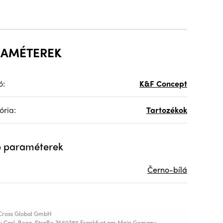
RAMÉTEREK
ó:
K&F Concept
ória:
Tartozékok
 paraméterek
Černo-bílá
Cross Global GmbH
s: Carl-Benz-StraBe 3560386 Frankfurt am Main,Gemany