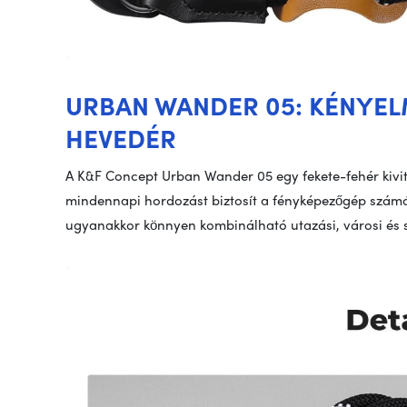
URBAN WANDER 05: KÉNYE
HEVEDÉR
A K&F Concept Urban Wander 05 egy fekete-fehér kivi
mindennapi hordozást biztosít a fényképezőgép számára
ugyanakkor könnyen kombinálható utazási, városi és s