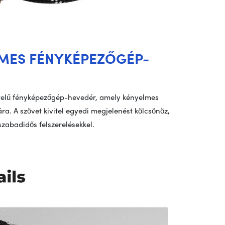
LMES FÉNYKÉPEZŐGÉP-
telű fényképezőgép-hevedér, amely kényelmes
. A szövet kivitel egyedi megjelenést kölcsönöz,
zabadidős felszerelésekkel.