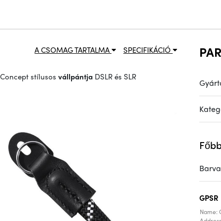
PA
A CSOMAG TARTALMA
SPECIFIKÁCIÓ
 Concept stílusos
vállpántja
DSLR és SLR
Gyárt
Kateg
Főbb
Barva
GPSR
Name: 
Addres