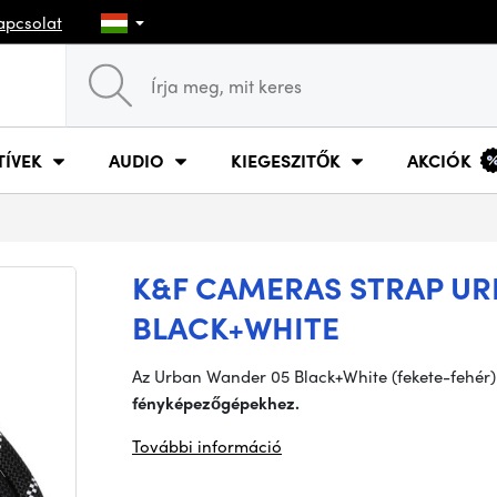
apcsolat
TÍVEK
AUDIO
KIEGESZITŐK
AKCIÓK
K&F CAMERAS STRAP UR
BLACK+WHITE
Az Urban Wander 05 Black+White (fekete-fehér)
fényképezőgépekhez.
További információ