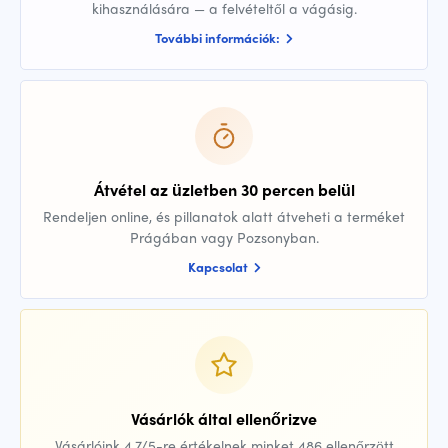
kihasználására — a felvételtől a vágásig.
További információk:
Átvétel az üzletben 30 percen belül
Rendeljen online, és pillanatok alatt átveheti a terméket
Prágában vagy Pozsonyban.
Kapcsolat
Vásárlók által ellenőrizve
Vásárlóink 4,7/5-re értékelnek minket 486 ellenőrzött