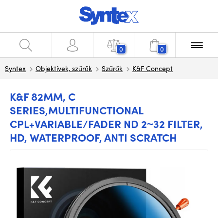
0
0
Syntex
Objektívek, szűrők
Szűrők
K&F Concept
K&F 82MM, C
SERIES,MULTIFUNCTIONAL
CPL+VARIABLE/FADER ND 2~32 FILTER,
HD, WATERPROOF, ANTI SCRATCH