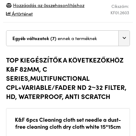
Hozzáadás az összehasonlításhoz
Cikszám:
KF01.2603
Ártörténet
Egyéb változatok (7)
ennek a terméknek
TOP KIEGÉSZÍTŐK A KÖVETKEZŐKHÖZ
K&F 82MM, C
SERIES,MULTIFUNCTIONAL
CPL+VARIABLE/FADER ND 2~32 FILTER,
HD, WATERPROOF, ANTI SCRATCH
K&F 6pcs Cleaning cloth set needle a dust-
free cleaning cloth dry cloth white 15*15cm