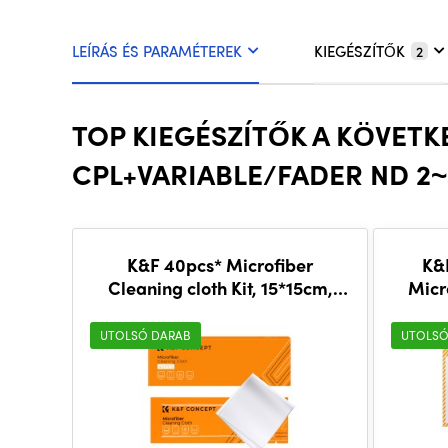
LEÍRÁS ÉS PARAMÉTEREK
KIEGÉSZÍTŐK
2
TOP KIEGÉSZÍTŐK A KÖVETK
CPL+VARIABLE/FADER ND 2~
K&F 40pcs* Microfiber
K&
Cleaning cloth Kit, 15*15cm,
Micr
White, Dry, in vacuum
Le
UTOLSÓ DARAB
UTOLSÓ