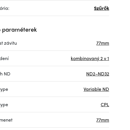
ória:
Szűrők
 paraméterek
st závitu
77mm
dení
kombinovaný 2 v 1
ah ND
ND2–ND32
 type
Variable ND
 type
CPL
menet
77mm