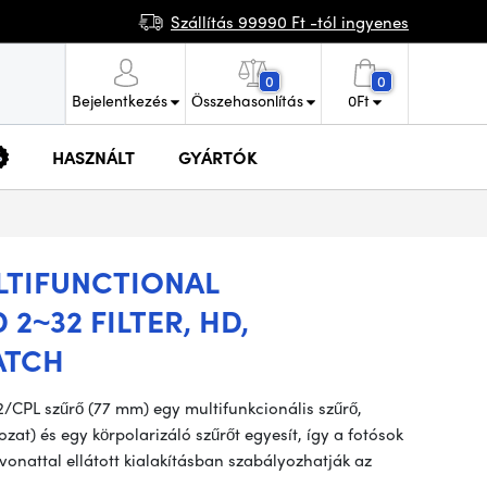
Szállítás 99990 Ft -tól ingyenes
0
0
Bejelentkezés
Összehasonlítás
0
Ft
HASZNÁLT
GYÁRTÓK
LTIFUNCTIONAL
2~32 FILTER, HD,
ATCH
CPL szűrő (77 mm) egy multifunkcionális szűrő,
zat) és egy körpolarizáló szűrőt egyesít, így a fotósok
vonattal ellátott kialakításban szabályozhatják az