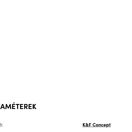
RAMÉTEREK
ó:
K&F Concept