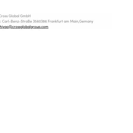
Cross Global GmbH
s: Carl-Benz-StraBe 3560386 Frankfurt am Main,Gemany
shiyao@crossglobalgroup.com