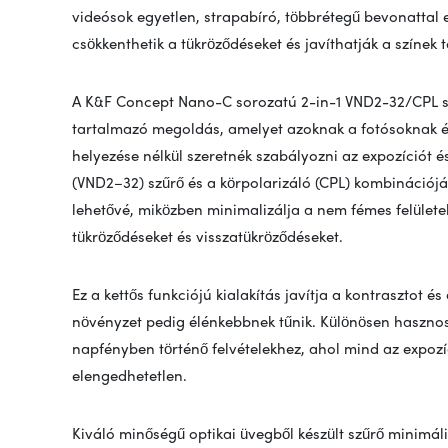
videósok egyetlen, strapabíró, többrétegű bevonattal e
csökkenthetik a tükröződéseket és javíthatják a színek te
A K&F Concept Nano-C sorozatú 2-in-1 VND2-32/CPL s
tartalmazó megoldás, amelyet azoknak a fotósoknak és
helyezése nélkül szeretnék szabályozni az expozíciót és
(VND2–32) szűrő és a körpolarizáló (CPL) kombinációjáv
lehetővé, miközben minimalizálja a nem fémes felületek
tükröződéseket és visszatükröződéseket.
Ez a kettős funkciójú kialakítás javítja a kontrasztot és
növényzet pedig élénkebbnek tűnik. Különösen hasznos t
napfényben történő felvételekhez, ahol mind az expoz
elengedhetetlen.
Kiváló minőségű optikai üvegből készült szűrő minimális