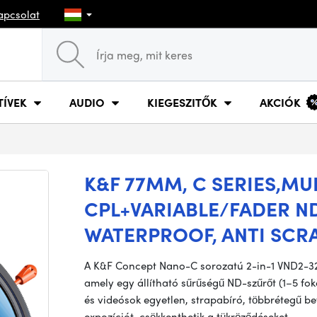
apcsolat
TÍVEK
AUDIO
KIEGESZITŐK
AKCIÓK
K&F 77MM, C SERIES,MU
CPL+VARIABLE/FADER ND 
WATERPROOF, ANTI SCR
A K&F Concept Nano-C sorozatú 2-in-1 VND2-32/
amely egy állítható sűrűségű ND-szűrőt (1–5 foko
és videósok egyetlen, strapabíró, többrétegű be
expozíciót, csökkenthetik a tükröződéseket…