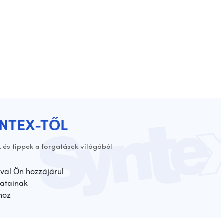
YNTEX-TŐL
 és tippek a forgatások világából
óval Ön hozzájárul
atainak
hoz