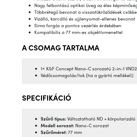
Nagy felbontású optikai üveg az éles képminősé
Többrétegű bevonat a visszatükröződések csökke
Vízálló, karcálló és ujjlenyomat-ellenes bevonat
Sima forgás a pontos vezérlés érdekében
Kompatibilis a 77 mm-es objektívmenettel
A CSOMAG TARTALMA
1× K&F Concept Nano-C sorozatú 2-in-1 VND2
Védőcsomagolás/tok (ha a gyártó mellékeli)
SPECIFIKÁCIÓ
Szűrő típus:
Változtatható ND + körpolarizáló 
Modell sorozat:
Nano-C sorozat
Szűrőméret:
77 mm