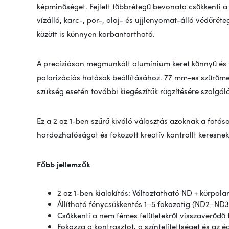
képminőséget. Fejlett többrétegű bevonata csökkenti a
vízálló, karc-, por-, olaj- és ujjlenyomat-álló védőrét
között is könnyen karbantartható.
A precíziósan megmunkált alumínium keret könnyű és t
polarizációs hatások beállításához. 77 mm-es szűrőmen
szükség esetén további kiegészítők rögzítésére szolgáló
Ez a 2 az 1-ben szűrő kiváló választás azoknak a fotó
hordozhatóságot és fokozott kreatív kontrollt keresne
Főbb jellemzők
2 az 1-ben kialakítás: Változtatható ND + körpolar
Állítható fénycsökkentés 1–5 fokozatig (ND2–ND3
Csökkenti a nem fémes felületekről visszaverődő 
Fokozza a kontrasztot, a színtelítettséget és az ég