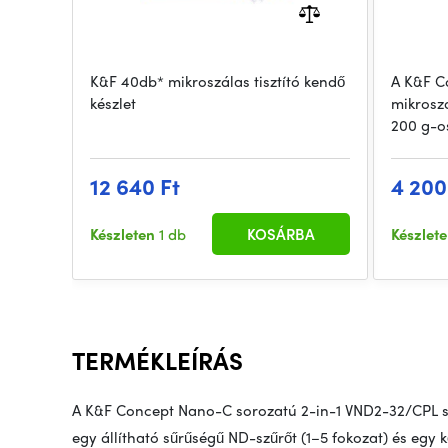
K&F 40db* mikroszálas tisztító kendő
A K&F C
készlet
mikroszá
200 g-o
12 640 Ft
4 200
Készleten
1 db
KOSÁRBA
Készlet
TERMÉKLEÍRÁS
A K&F Concept Nano-C sorozatú 2-in-1 VND2-32/CPL sz
egy állítható sűrűségű ND-szűrőt (1–5 fokozat) és egy k