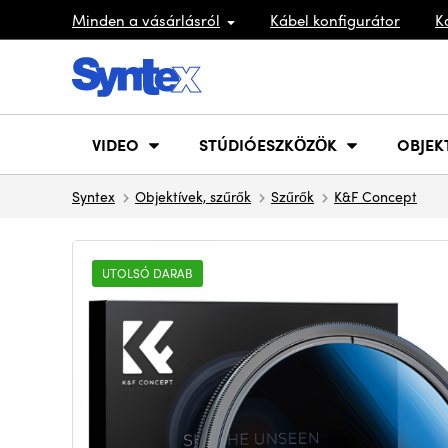
Minden a vásárlásról
Kábel konfigurátor
K
VIDEO
STÚDIÓESZKÖZÖK
OBJEK
Syntex
Objektívek, szűrők
Szűrők
K&F Concept
UTOLSÓ DARAB