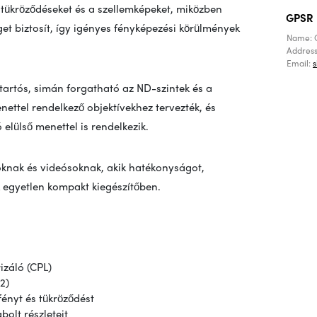
 tükröződéseket és a szellemképeket, miközben
GPSR
eget biztosít, így igényes fényképezési körülmények
Name: 
Addres
Email:
artós, simán forgatható az ND-szintek és a
ettel rendelkező objektívekhez tervezték, és
 elülső menettel is rendelkezik.
soknak és videósoknak, akik hatékonyságot,
k egyetlen kompakt kiegészítőben.
izáló (CPL)
2)
fényt és tükröződést
bolt részleteit