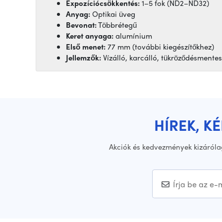
Expozíciócsökkentés:
1–5 fok (ND2–ND32)
Anyag:
Optikai üveg
Bevonat:
Többrétegű
Keret anyaga:
alumínium
Első menet:
77 mm (további kiegészítőkhez)
Jellemzők:
Vízálló, karcálló, tükröződésmentes
HÍREK, K
Akciók és kedvezmények kizáróla