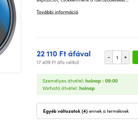
További információ
22 110 Ft áfával
-
+
17 409 Ft áfa nélkül
Személyes átvétel:
holnap : 09:00
Várható átvétel:
holnap
Egyéb változatok (4)
ennek a terméknek