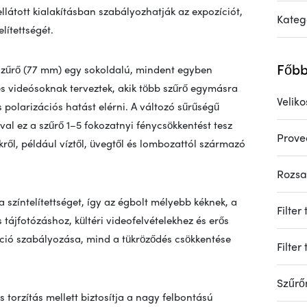
llátott kialakításban szabályozhatják az expozíciót,
Kateg
lítettségét.
Főbb
zűrő (77 mm) egy sokoldalú, mindent egyben
 videósoknak terveztek, akik több szűrő egymásra
Veliko
 polarizációs hatást elérni. A változó sűrűségű
al ez a szűrő 1–5 fokozatnyi fénycsökkentést tesz
Prove
ről, például víztől, üvegtől és lombozattól származó
Rozs
 a színtelítettséget, így az égbolt mélyebb kéknek, a
Filter
ájfotózáshoz, kültéri videofelvételekhez és erős
íció szabályozása, mind a tükröződés csökkentése
Filter
Szűrő
 torzítás mellett biztosítja a nagy felbontású