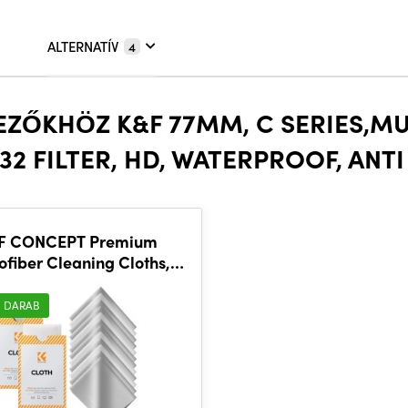
ALTERNATÍV
4
EZŐKHÖZ K&F 77MM, C SERIES,M
32 FILTER, HD, WATERPROOF, ANT
F CONCEPT Premium
ofiber Cleaning Cloths,
ns Cleaning Cloth for
Camera Lenses
 DARAB