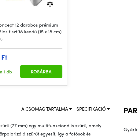
oncept 12 darabos prémium
las tisztító kendő (15 x 18 cm)
s,
 Ft
en
1 db
KOSÁRBA
PA
A CSOMAG TARTALMA
SPECIFIKÁCIÓ
űrő (77 mm) egy multifunkcionális szűrő, amely
Gyárt
örpolarizáló szűrőt egyesít, így a fotósok és