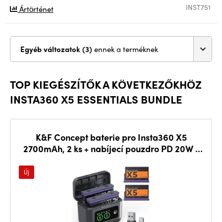
INST751
Ártörténet
Egyéb változatok (3)
ennek a terméknek
TOP KIEGÉSZÍTŐK A KÖVETKEZŐKHÖZ
INSTA360 X5 ESSENTIALS BUNDLE
K&F Concept baterie pro Insta360 X5
2700mAh, 2 ks + nabíjecí pouzdro PD 20W s
LCD
Új