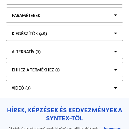
PARAMÉTEREK
KIEGÉSZÍTŐK (49)
ALTERNATÍV (3)
EHHEZ A TERMÉKHEZ (1)
VIDEÓ (3)
HÍREK, KÉPZÉSEK ÉS KEDVEZMÉNYEK A
SYNTEX-TŐL
Akciók és kedvezmények kizárólag előfizetőknek
·
Ingyenes