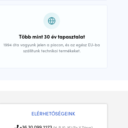
Több mint 30 év tapasztalat
1994 óta vagyunk jelen a piacon, és az egész EU-ba
szállítunk technikai termékeket.
ELÉRHETŐSÉGEINK
+36 30 099 2273
(H-P, 10-16) (Sz-V Zárva)