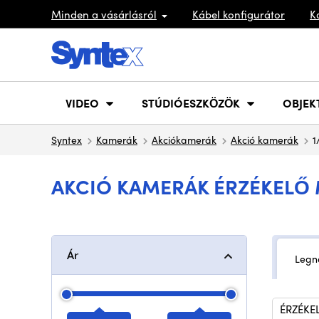
Minden a vásárlásról
Kábel konfigurátor
K
VIDEO
STÚDIÓESZKÖZÖK
OBJEK
Syntex
Kamerák
Akciókamerák
Akció kamerák
1
AKCIÓ KAMERÁK ÉRZÉKELŐ M
Ár
Legn
ÉRZÉKE