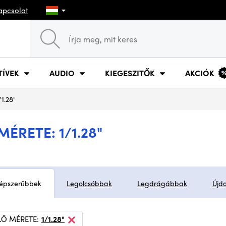
apcsolat
TÍVEK
AUDIO
KIEGESZITŐK
AKCIÓK
/1.28"
ÉRETE: 1/1.28"
épszerűbbek
Legolcsóbbak
Legdrágábbak
Újd
LŐ MÉRETE:
1/1.28"