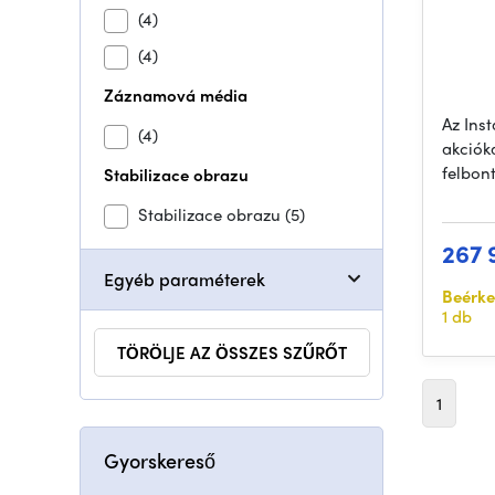
(4)
(4)
Záznamová média
Az Ins
(4)
akciók
felbont
Stabilizace obrazu
Stabilizace obrazu
(5)
267 
Egyéb paraméterek
Beérke
1 db
TÖRÖLJE AZ ÖSSZES SZŰRŐT
1
Gyorskereső