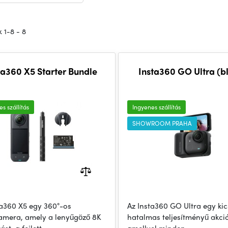
 1-8 - 8
ta360 X5 Starter Bundle
Insta360 GO Ultra (b
s szállítás
Ingyenes szállítás
SHOWROOM PRAHA
ta360 X5 egy 360°-os
Az Insta360 GO Ultra egy kic
amera, amely a lenyűgöző 8K
hatalmas teljesítményű akc