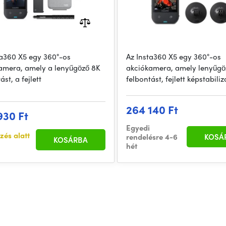
ta360 X5 egy 360°-os
Az Insta360 X5 egy 360°-os
amera, amely a lenyűgöző 8K
akciókamera, amely lenyűgö
ást, a fejlett
felbontást, fejlett képstabiliz
264 140 Ft
930 Ft
Egyedi
zés alatt
rendelésre 4-6
KOSÁ
KOSÁRBA
hét