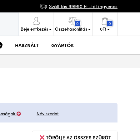
Szállítás 99990 Ft -tól ingyenes
0
0
Bejelentkezés
Összehasonlítás
0
Ft
HASZNÁLT
GYÁRTÓK
onságok
Név szerint
TÖRÖLJE AZ ÖSSZES SZŰRŐT