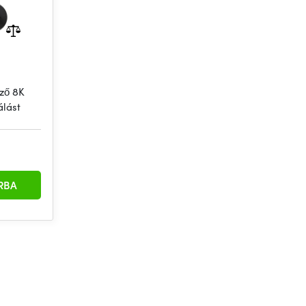
ző 8K
álást
RBA