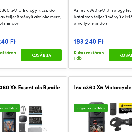
a360 GO Ultra egy kicsi, de
Az Insta360 GO Ultra egy kic
as teljesítményű akciókamera,
hatalmas teljesítményű akc
el minden
amellyel minden
240 Ft
183 240 Ft
raktáron
Külső raktáron
KOSÁRBA
KOSÁ
1 db
a360 X5 Essentials Bundle
Insta360 X5 Motorcycle
s szállítás
Ingyenes szállítás