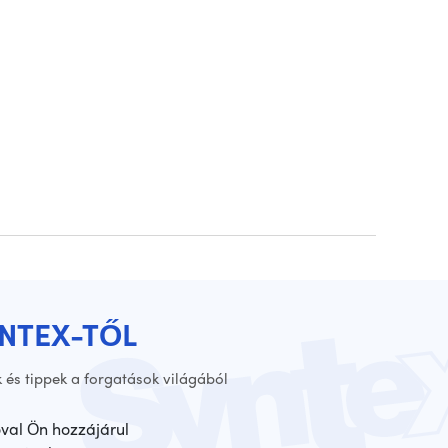
YNTEX-TŐL
 és tippek a forgatások világából
óval Ön hozzájárul