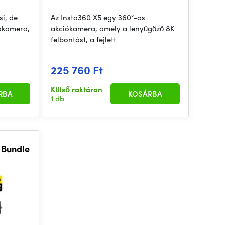
si, de
Az Insta360 X5 egy 360°-os
iókamera,
akciókamera, amely a lenyűgöző 8K
felbontást, a fejlett
225 760 Ft
Külső raktáron
RBA
KOSÁRBA
1 db
 Bundle