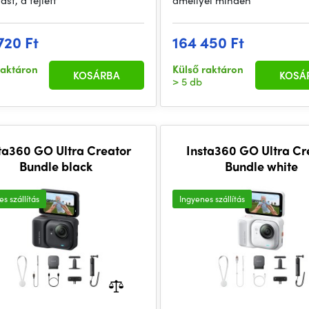
ást, a fejlett
amellyel minden
720 Ft
164 450 Ft
raktáron
Külső raktáron
KOSÁRBA
KOSÁ
> 5 db
ta360 GO Ultra Creator
Insta360 GO Ultra Cr
Bundle black
Bundle white
s szállítás
Ingyenes szállítás