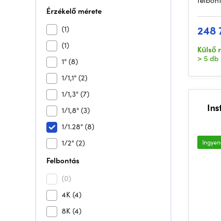
felbont
Érzékelő mérete
248 
(1)
(1)
Külső 
> 5 db
1"
(8)
1/1,1"
(2)
1/1,3"
(7)
Ins
1/1,8"
(3)
1/1.28"
(8)
1/2"
(2)
Ingyene
Felbontás
(0)
4K
(4)
8K
(4)