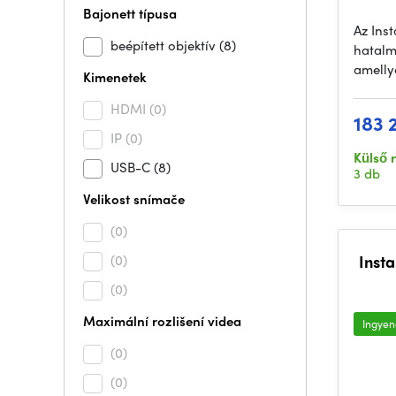
Bajonett típusa
Az Inst
beépített objektív
(8)
hatalm
amelly
Kimenetek
HDMI
(0)
183 
IP
(0)
Külső 
USB-C
(8)
3 db
Velikost snímače
(0)
(0)
Inst
(0)
Maximální rozlišení videa
Ingyene
(0)
(0)