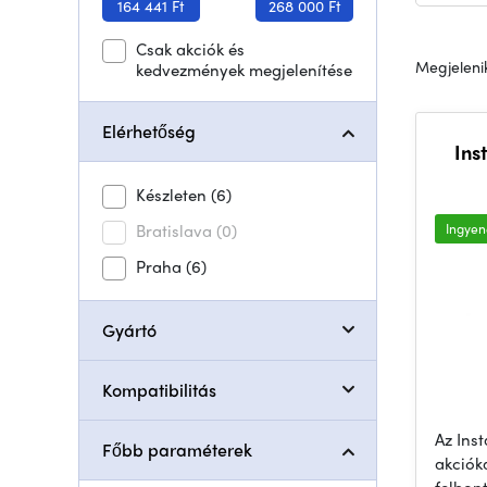
164 441 Ft
268 000 Ft
Csak akciók és
Megjelenik
kedvezmények megjelenítése
Elérhetőség
Ins
Készleten
(6)
Bratislava
(0)
Ingyene
Praha
(6)
Gyártó
Kompatibilitás
Az Ins
Főbb paraméterek
akciók