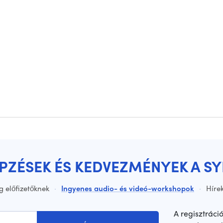
ÉPZÉSEK ÉS KEDVEZMÉNYEK A S
g előfizetőknek
·
Ingyenes audio- és videó-workshopok
·
Hírek
A regisztráci