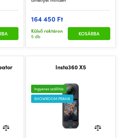
amellyel minden
164 450 Ft
Külső raktáron
RBA
KOSÁRBA
5 db
eator
Insta360 X5
Ingyenes szállítás
SHOWROOM PRAHA