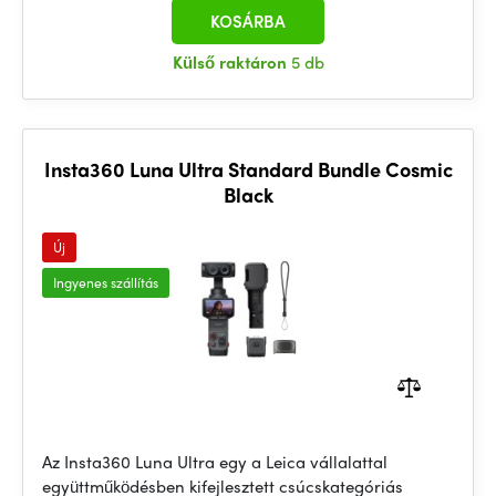
KOSÁRBA
Külső raktáron
5 db
Insta360 Luna Ultra Standard Bundle Cosmic
Black
Új
Ingyenes szállítás
Az Insta360 Luna Ultra egy a Leica vállalattal
együttműködésben kifejlesztett csúcskategóriás