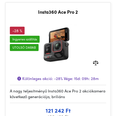
Insta360 Ace Pro 2
-28 %
Ingyenes szállítás
UTOLSÓ DARAB
Különleges akció:
-28%
Vége:
15d: 09h: 28m
A nagy teljesítményű Insta360 Ace Pro 2 akciókamera
következő generációja, briliáns
121 242 Ft