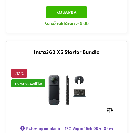
KOSÁRBA
Külső raktáron
> 5 db
Insta360 X5 Starter Bundle
-17 %
Ingyenes szállítás
Különleges akció:
-17%
Vége:
15d: 09h: 04m