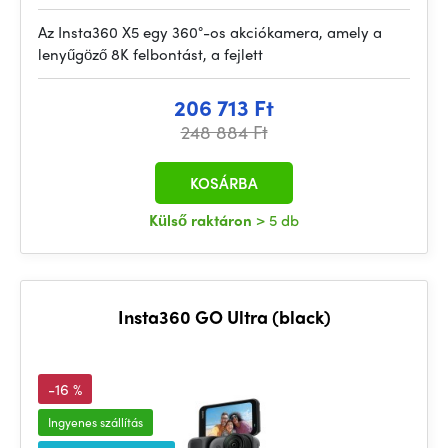
Az Insta360 X5 egy 360°-os akciókamera, amely a
lenyűgöző 8K felbontást, a fejlett
206 713 Ft
248 884 Ft
KOSÁRBA
Külső raktáron
> 5 db
Insta360 GO Ultra (black)
-16 %
Ingyenes szállítás