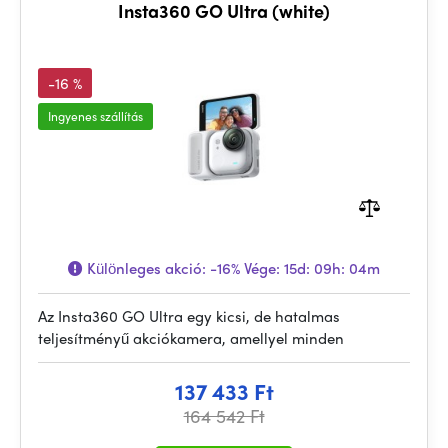
Insta360 GO Ultra (white)
-16 %
Ingyenes szállítás
Különleges akció:
-16%
Vége:
15d: 09h: 04m
Az Insta360 GO Ultra egy kicsi, de hatalmas
teljesítményű akciókamera, amellyel minden
137 433 Ft
164 542 Ft