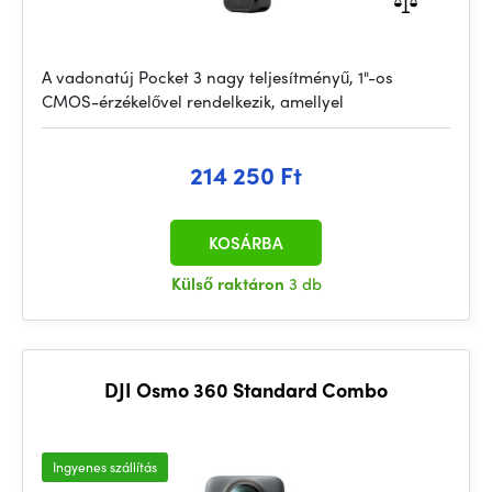
A vadonatúj Pocket 3 nagy teljesítményű, 1"-os
CMOS-érzékelővel rendelkezik, amellyel
214 250 Ft
KOSÁRBA
Külső raktáron
3 db
DJI Osmo 360 Standard Combo
Ingyenes szállítás