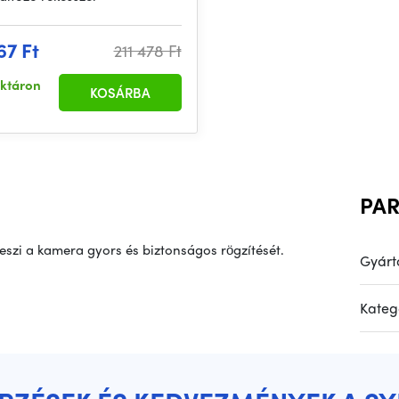
67 Ft
211 478 Ft
aktáron
KOSÁRBA
PA
teszi a kamera gyors és biztonságos rögzítését.
Gyárt
Kateg