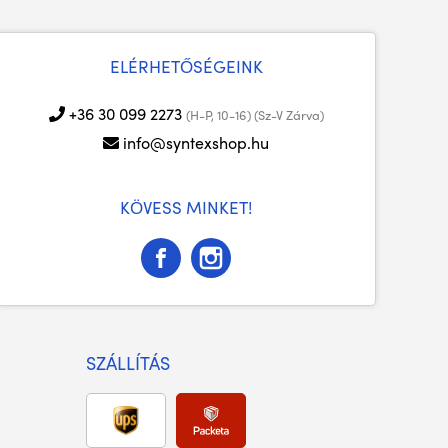
ELÉRHETŐSÉGEINK
+36 30 099 2273
(H-P, 10-16) (Sz-V Zárva)
info@syntexshop.hu
KÖVESS MINKET!
SZÁLLÍTÁS