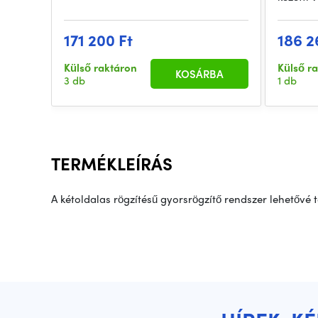
171 200 Ft
186 2
Külső raktáron
Külső r
KOSÁRBA
3 db
1 db
TERMÉKLEÍRÁS
A kétoldalas rögzítésű gyorsrögzítő rendszer lehetővé 