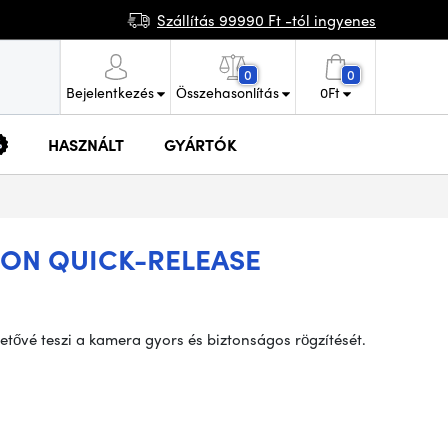
Szállítás 99990 Ft -tól ingyenes
0
0
Bejelentkezés
Összehasonlítás
0
Ft
HASZNÁLT
GYÁRTÓK
ION QUICK-RELEASE
hetővé teszi a kamera gyors és biztonságos rögzítését.