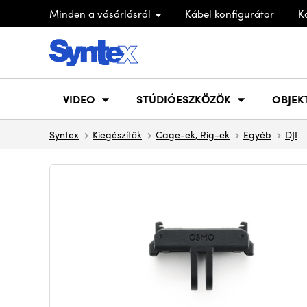
Minden a vásárlásról
Kábel konfigurátor
K
VIDEO
STÚDIÓESZKÖZÖK
OBJEK
Syntex
Kiegészítők
Cage-ek, Rig-ek
Egyéb
DJI