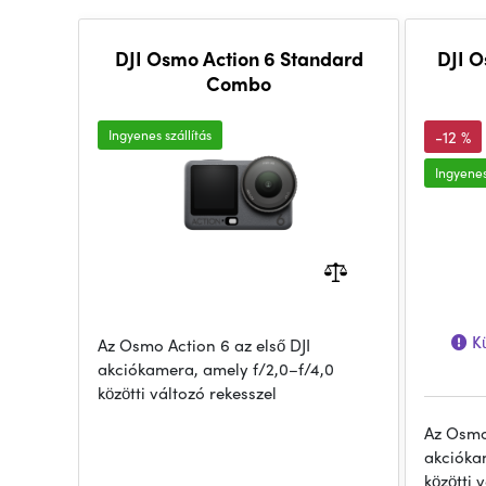
DJI Osmo Action 6 Standard
DJI O
Combo
Ingyenes szállítás
-12 %
Ingyenes
Kü
Az Osmo Action 6 az első DJI
akciókamera, amely f/2,0–f/4,0
közötti változó rekesszel
Az Osmo 
akcióka
közötti 