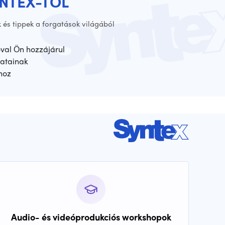
YNTEX-TŐL
 és tippek a forgatások világából
óval Ön hozzájárul
atainak
hoz
Audio- és videóprodukciós workshopok