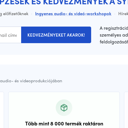
ÉPZÉSEK ÉS KEDVEZMÉNYEK A S
g előfizetőknek
·
Ingyenes audio- és videó-workshopok
·
Hírek
A regisztráci
személyes ad
KEDVEZMÉNYEKET AKAROK!
feldolgozásá
audio- és videoprodukciójában
Több mint 8 000 termék raktáron