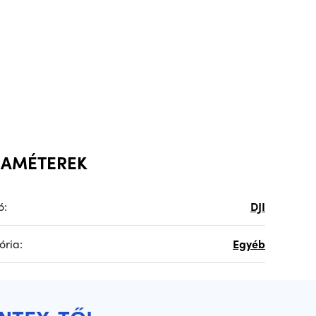
RAMÉTEREK
ó:
DJI
ória:
Egyéb