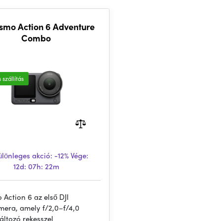
smo Action 6 Adventure
Combo
 szállítás
lönleges akció:
-12%
Vége:
12d: 07h: 22m
Action 6 az első DJI
mera, amely f/2,0–f/4,0
változó rekesszel