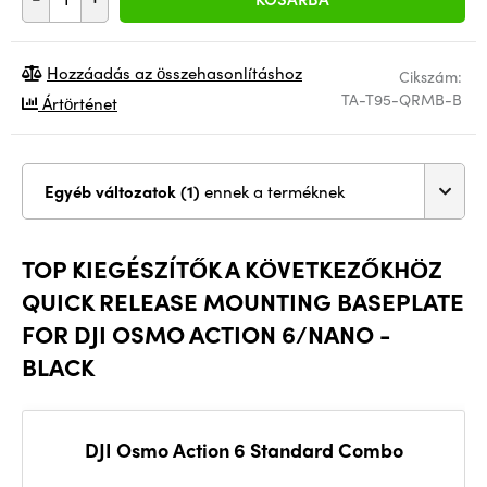
Hozzáadás az összehasonlításhoz
Cikszám:
TA-T95-QRMB-B
Ártörténet
Egyéb változatok (1)
ennek a terméknek
TOP KIEGÉSZÍTŐK A KÖVETKEZŐKHÖZ
QUICK RELEASE MOUNTING BASEPLATE
FOR DJI OSMO ACTION 6/NANO -
BLACK
DJI Osmo Action 6 Standard Combo