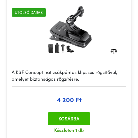
UTOLSÓ DARAB
A K&F Concept hátizsákpántos klipszes rögzítővel,
amelyet biztonságos rögzítésre,
4 200 Ft
KOSÁRBA
Készleten
1 db