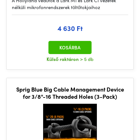
A Hollyland védőtok a Lark M1 és Lark C1 vezeték
nélküli mikrofonrendszerek töltőtokjaihoz
4 630 Ft
KOSÁRBA
Külső raktáron
> 5 db
Sprig Blue Big Cable Management Device
for 3/8"-16 Threaded Holes (3-Pack)