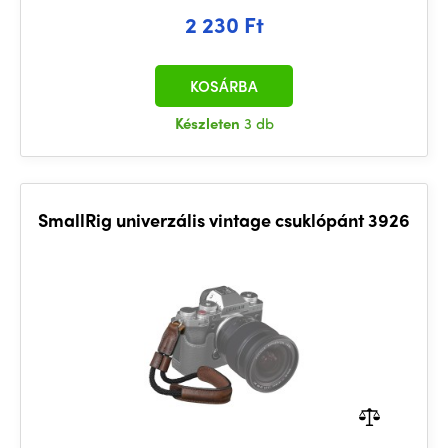
2 230 Ft
KOSÁRBA
Készleten
3 db
SmallRig univerzális vintage csuklópánt 3926