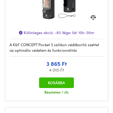
Különleges akció:
-8%
Vége:
5d: 10h: 00m
A K&F CONCEPT Pocket 3 szilikon védőborító szettet
az optimális védelem és funkcionalitás
3 865 Ft
4 215 Ft
KOSÁRBA
Készleten
1 db