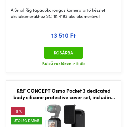
A SmallRig tapadókorongos kameratartó készlet
akciókamerákhoz SC-1K 4193 akciókamerával
13 510 Ft
KOSÁRBA
Külső raktáron
> 5 db
K&F CONCEPT Osmo Pocket 3 dedicated
body silicone protective cover set, including
screen protective cover
-8 %
UTOLSÓ DARAB