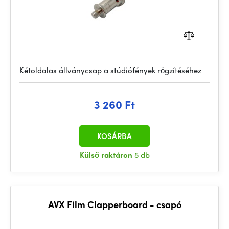
Kétoldalas állványcsap a stúdiófények rögzítéséhez
3 260 Ft
KOSÁRBA
Külső raktáron
5 db
AVX Film Clapperboard - csapó