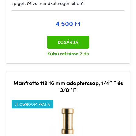
spigot. Mivel mindkét végén eltérő
4 500 Ft
KOSÁRBA
Külső raktáron
2 db
Manfrotto 119 16 mm adaptercsap, 1/4″ F és
3/8″ F
SHOWROOM PRAHA