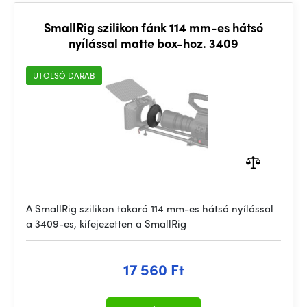
SmallRig szilikon fánk 114 mm-es hátsó
nyílással matte box-hoz. 3409
UTOLSÓ DARAB
A SmallRig szilikon takaró 114 mm-es hátsó nyílással
a 3409-es, kifejezetten a SmallRig
17 560 Ft